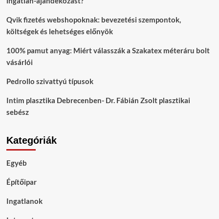
ingatlan-ajándékozást?
Qvik fizetés webshopoknak: bevezetési szempontok,
költségek és lehetséges előnyök
100% pamut anyag: Miért válasszák a Szakatex méteráru bolt
vásárlói
Pedrollo szivattyú típusok
Intim plasztika Debrecenben- Dr. Fábián Zsolt plasztikai
sebész
Kategóriák
Egyéb
Építőipar
Ingatlanok