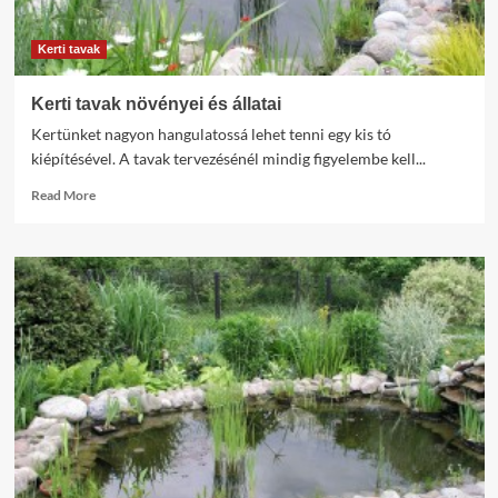
Kerti tavak
Kerti tavak növényei és állatai
Kertünket nagyon hangulatossá lehet tenni egy kis tó
kiépítésével. A tavak tervezésénél mindig figyelembe kell...
Read
Read More
more
about
Kerti
tavak
növényei
és
állatai