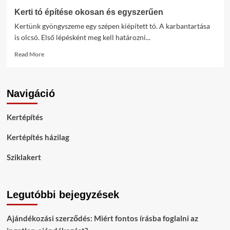
Kerti tó építése okosan és egyszerűen
Kertünk gyöngyszeme egy szépen kiépített tó. A karbantartása
is olcsó. Első lépésként meg kell határozni...
Read
Read More
more
about
Kerti
Navigáció
tó
építése
okosan
Kertépítés
és
egyszerűen
Kertépítés házilag
Sziklakert
Legutóbbi bejegyzések
Ajándékozási szerződés: Miért fontos írásba foglalni az