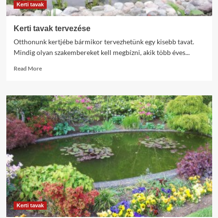
Kerti tavak
Kerti tavak tervezése
Otthonunk kertjébe bármikor tervezhetünk egy kisebb tavat.
Mindig olyan szakembereket kell megbízni, akik több éves...
Read
Read More
more
about
Kerti
tavak
tervezése
Kerti tavak