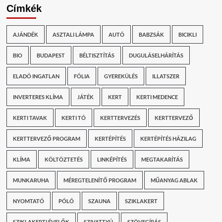
Címkék
AJÁNDÉK
ASZTALI LÁMPA
AUTÓ
BABZSÁK
BICIKLI
BIO
BUDAPEST
BÉLTISZTÍTÁS
DUGULÁSELHÁRÍTÁS
ELADÓ INGATLAN
FÓLIA
GYEREKÜLÉS
ILLATSZER
INVERTERES KLÍMA
JÁTÉK
KERT
KERTI MEDENCE
KERTI TAVAK
KERTI TÓ
KERTTERVEZÉS
KERTTERVEZŐ
KERTTERVEZŐ PROGRAM
KERTÉPÍTÉS
KERTÉPÍTÉS HÁZILAG
KLÍMA
KÖLTÖZTETÉS
LINKÉPÍTÉS
MEGTAKARÍTÁS
MUNKARUHA
MÉREGTELENÍTŐ PROGRAM
MŰANYAG ABLAK
NYOMTATÓ
PÓLÓ
SZAUNA
SZIKLAKERT
SZIKLAKERTI ÉVELŐK
SZIVATTYÚ
SZÖVEGÍRÁS