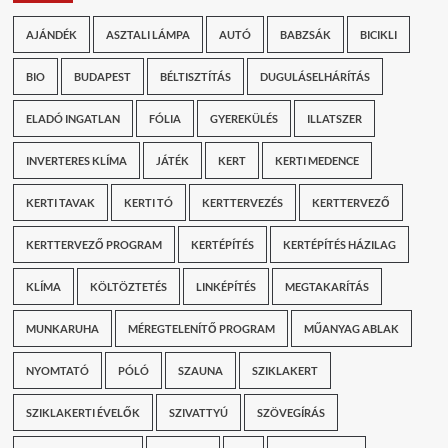
AJÁNDÉK
ASZTALI LÁMPA
AUTÓ
BABZSÁK
BICIKLI
BIO
BUDAPEST
BÉLTISZTÍTÁS
DUGULÁSELHÁRÍTÁS
ELADÓ INGATLAN
FÓLIA
GYEREKÜLÉS
ILLATSZER
INVERTERES KLÍMA
JÁTÉK
KERT
KERTI MEDENCE
KERTI TAVAK
KERTI TÓ
KERTTERVEZÉS
KERTTERVEZŐ
KERTTERVEZŐ PROGRAM
KERTÉPÍTÉS
KERTÉPÍTÉS HÁZILAG
KLÍMA
KÖLTÖZTETÉS
LINKÉPÍTÉS
MEGTAKARÍTÁS
MUNKARUHA
MÉREGTELENÍTŐ PROGRAM
MŰANYAG ABLAK
NYOMTATÓ
PÓLÓ
SZAUNA
SZIKLAKERT
SZIKLAKERTI ÉVELŐK
SZIVATTYÚ
SZÖVEGÍRÁS