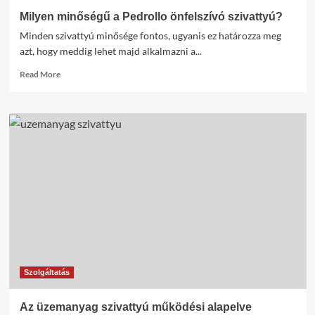
Milyen minőségű a Pedrollo önfelszívó szivattyú?
Minden szivattyú minősége fontos, ugyanis ez határozza meg
azt, hogy meddig lehet majd alkalmazni a...
Read
Read More
more
about
Milyen
minőségű
a
Pedrollo
önfelszívó
szivattyú?
Szolgáltatás
Az üzemanyag szivattyú működési alapelve