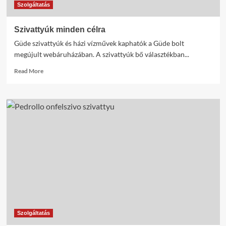
Szolgáltatás
Szivattyúk minden célra
Güde szivattyúk és házi vízművek kaphatók a Güde bolt
megújult webáruházában. A szivattyúk bő választékban...
Read
Read More
more
about
Szivattyúk
minden
célra
Szolgáltatás