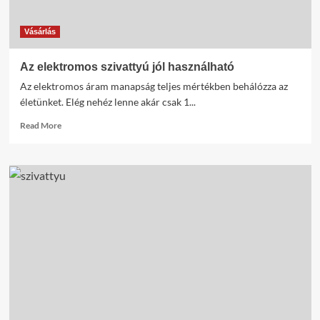
Vásárlás
Az elektromos szivattyú jól használható
Az elektromos áram manapság teljes mértékben behálózza az
életünket. Elég nehéz lenne akár csak 1...
Read
Read More
more
about
Az
elektromos
szivattyú
jól
használható