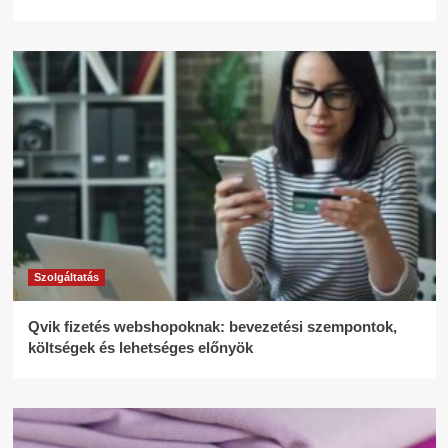
Szolgáltatás
Qvik fizetés webshopoknak: bevezetési szempontok,
költségek és lehetséges előnyök