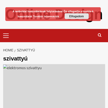
Skip
Online Design
to
A weboldal használatának folytatásával Ön elfogadja a cookie-k
content
Elfogadom
használatát
További információk
Primary
Menu
HOME
SZIVATTYÚ
szivattyú