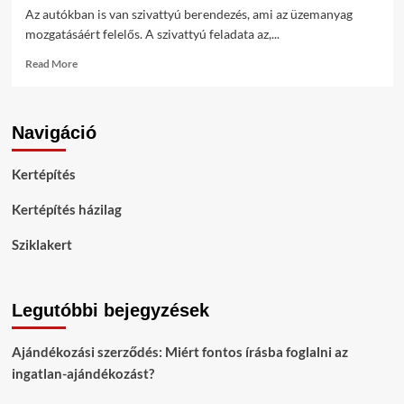
Az autókban is van szivattyú berendezés, ami az üzemanyag
mozgatásáért felelős. A szivattyú feladata az,...
Read
Read More
more
about
Az
Navigáció
üzemanyag
szivattyú
működési
Kertépítés
alapelve
Kertépítés házilag
Sziklakert
Legutóbbi bejegyzések
Ajándékozási szerződés: Miért fontos írásba foglalni az
ingatlan-ajándékozást?