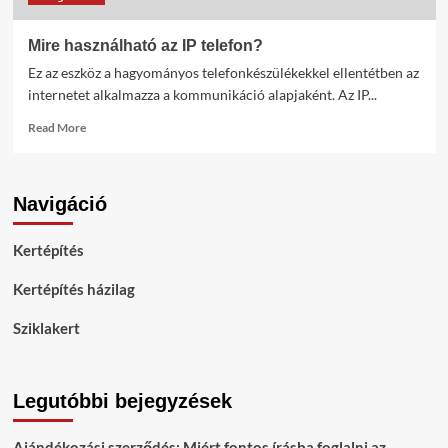
Mire használható az IP telefon?
Ez az eszköz a hagyományos telefonkészülékekkel ellentétben az
internetet alkalmazza a kommunikáció alapjaként. Az IP...
Read
Read More
more
about
Mire
Navigáció
használható
az
IP
Kertépítés
telefon?
Kertépítés házilag
Sziklakert
Legutóbbi bejegyzések
Ajándékozási szerződés: Miért fontos írásba foglalni az