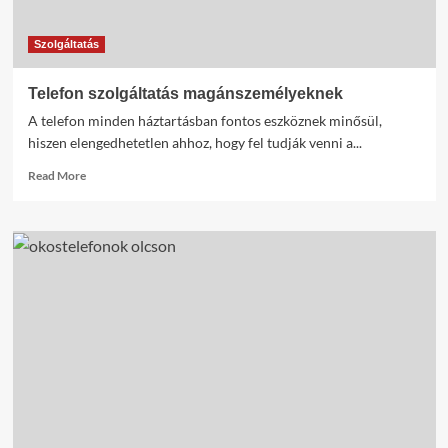
Szolgáltatás
Telefon szolgáltatás magánszemélyeknek
A telefon minden háztartásban fontos eszköznek minősül,
hiszen elengedhetetlen ahhoz, hogy fel tudják venni a...
Read
Read More
more
about
Telefon
szolgáltatás
magánszemélyeknek