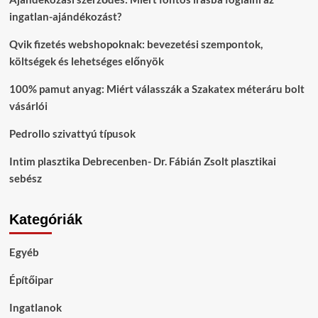
ingatlan-ajándékozást?
Qvik fizetés webshopoknak: bevezetési szempontok,
költségek és lehetséges előnyök
100% pamut anyag: Miért válasszák a Szakatex méteráru bolt
vásárlói
Pedrollo szivattyú típusok
Intim plasztika Debrecenben- Dr. Fábián Zsolt plasztikai
sebész
Kategóriák
Egyéb
Építőipar
Ingatlanok