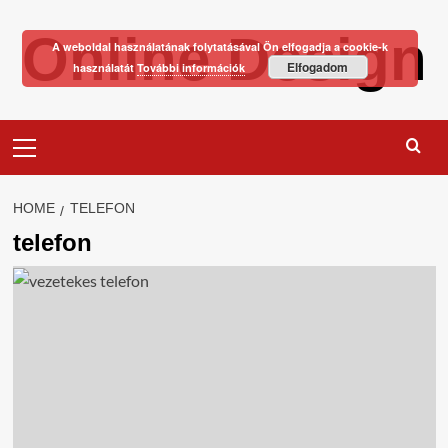
Skip
Online Design
to
A weboldal használatának folytatásával Ön elfogadja a cookie-k
content
Elfogadom
használatát
További információk
Primary
Menu
HOME
TELEFON
telefon