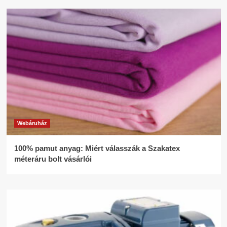
Webáruház
100% pamut anyag: Miért válasszák a Szakatex
méteráru bolt vásárlói