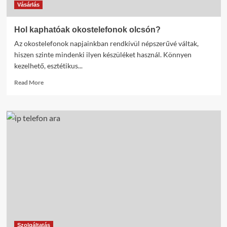
Vásárlás
Hol kaphatóak okostelefonok olcsón?
Az okostelefonok napjainkban rendkívül népszerűvé váltak,
hiszen szinte mindenki ilyen készüléket használ. Könnyen
kezelhető, esztétikus...
Read
Read More
more
about
Hol
kaphatóak
okostelefonok
olcsón?
Szolgáltatás