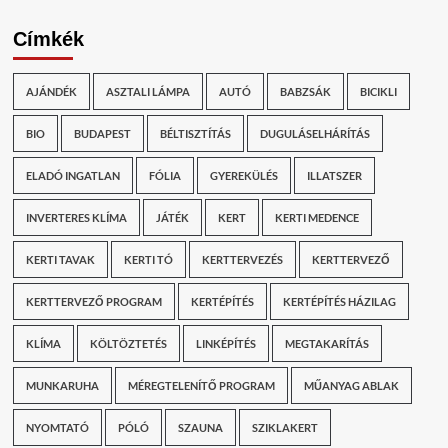
Címkék
AJÁNDÉK
ASZTALI LÁMPA
AUTÓ
BABZSÁK
BICIKLI
BIO
BUDAPEST
BÉLTISZTÍTÁS
DUGULÁSELHÁRÍTÁS
ELADÓ INGATLAN
FÓLIA
GYEREKÜLÉS
ILLATSZER
INVERTERES KLÍMA
JÁTÉK
KERT
KERTI MEDENCE
KERTI TAVAK
KERTI TÓ
KERTTERVEZÉS
KERTTERVEZŐ
KERTTERVEZŐ PROGRAM
KERTÉPÍTÉS
KERTÉPÍTÉS HÁZILAG
KLÍMA
KÖLTÖZTETÉS
LINKÉPÍTÉS
MEGTAKARÍTÁS
MUNKARUHA
MÉREGTELENÍTŐ PROGRAM
MŰANYAG ABLAK
NYOMTATÓ
PÓLÓ
SZAUNA
SZIKLAKERT