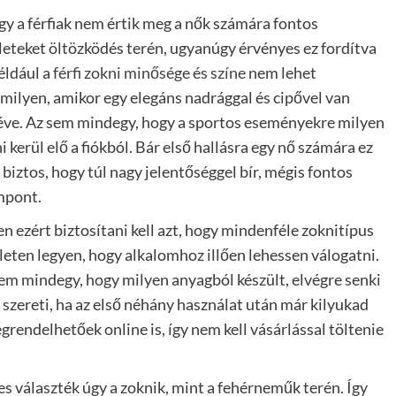
y a férfiak nem értik meg a nők számára fontos
leteket öltözködés terén, ugyanúgy érvényes ez fordítva
Például a
férfi zokni minősége és színe
nem lehet
milyen, amikor egy elegáns nadrággal és cipővel van
éve. Az sem mindegy, hogy a sportos eseményekre milyen
i kerül elő a fiókból. Bár első hallásra egy nő számára ez
biztos, hogy túl nagy jelentőséggel bír, mégis fontos
mpont.
n ezért biztosítani kell azt, hogy mindenféle zoknitípus
leten legyen, hogy alkalomhoz illően lehessen válogatni.
em mindegy, hogy milyen anyagból készült, elvégre senki
szereti, ha az első néhány használat után már kilyukad
grendelhetőek online is, így nem kell vásárlással töltenie
s választék úgy a zoknik, mint a fehérneműk terén. Így