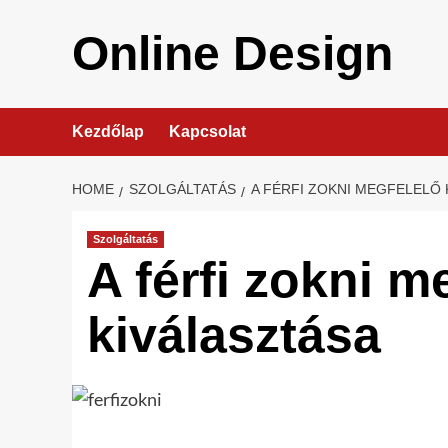
Skip
to
Online Design
content
Kezdőlap
Kapcsolat
HOME
SZOLGÁLTATÁS
A FÉRFI ZOKNI MEGFELELŐ
Szolgáltatás
A férfi zokni m
kiválasztása