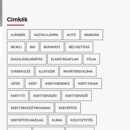
Címkék
AJÁNDÉK
ASZTALI LÁMPA
AUTÓ
BABZSÁK
BICIKLI
BIO
BUDAPEST
BÉLTISZTÍTÁS
DUGULÁSELHÁRÍTÁS
ELADÓ INGATLAN
FÓLIA
GYEREKÜLÉS
ILLATSZER
INVERTERES KLÍMA
JÁTÉK
KERT
KERTI MEDENCE
KERTI TAVAK
KERTI TÓ
KERTTERVEZÉS
KERTTERVEZŐ
KERTTERVEZŐ PROGRAM
KERTÉPÍTÉS
KERTÉPÍTÉS HÁZILAG
KLÍMA
KÖLTÖZTETÉS