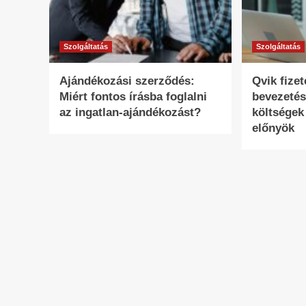
Szolgáltatás
Szolgáltatás
Ajándékozási szerződés:
Qvik fize
Miért fontos írásba foglalni
bevezetés
az ingatlan-ajándékozást?
költségek
előnyök