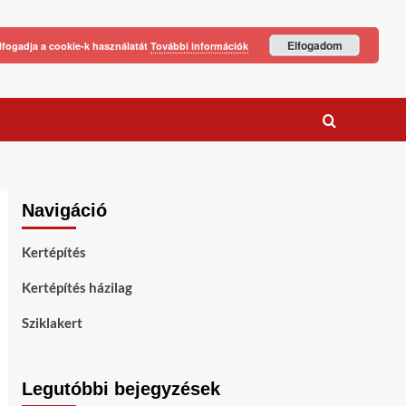
Elfogadom
lfogadja a cookie-k használatát
További információk
Navigáció
Kertépítés
Kertépítés házilag
Sziklakert
Legutóbbi bejegyzések