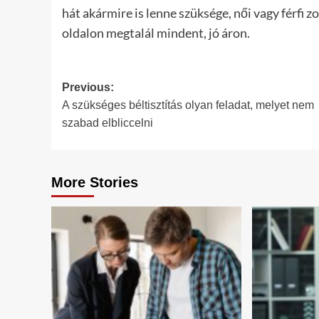
hát akármire is lenne szüksége, női vagy férfi
oldalon megtalál mindent, jó áron.
Post
Previous:
A szükséges béltisztítás olyan feladat, melyet nem
navigation
szabad elbliccelni
More Stories