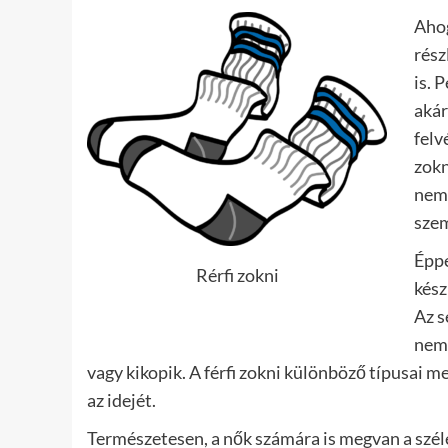
Ahog
rész
is. 
akár
felv
zokn
nem 
sze
Éppe
Rérfi zokni
kész
Az s
nem 
vagy kikopik. A férfi zokni különböző típusai me
az idejét.
Természetesen, a nők számára is megvan a széle