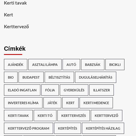
Kerti tavak
Kert
Kerttervező
Címkék
AJÁNDÉK
ASZTALI LÁMPA
AUTÓ
BABZSÁK
BICIKLI
BIO
BUDAPEST
BÉLTISZTÍTÁS
DUGULÁSELHÁRÍTÁS
ELADÓ INGATLAN
FÓLIA
GYEREKÜLÉS
ILLATSZER
INVERTERES KLÍMA
JÁTÉK
KERT
KERTI MEDENCE
KERTI TAVAK
KERTI TÓ
KERTTERVEZÉS
KERTTERVEZŐ
KERTTERVEZŐ PROGRAM
KERTÉPÍTÉS
KERTÉPÍTÉS HÁZILAG