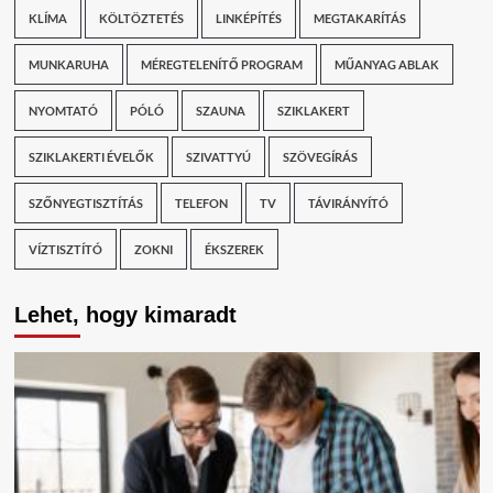
KLÍMA
KÖLTÖZTETÉS
LINKÉPÍTÉS
MEGTAKARÍTÁS
MUNKARUHA
MÉREGTELENÍTŐ PROGRAM
MŰANYAG ABLAK
NYOMTATÓ
PÓLÓ
SZAUNA
SZIKLAKERT
SZIKLAKERTI ÉVELŐK
SZIVATTYÚ
SZÖVEGÍRÁS
SZŐNYEGTISZTÍTÁS
TELEFON
TV
TÁVIRÁNYÍTÓ
VÍZTISZTÍTÓ
ZOKNI
ÉKSZEREK
Lehet, hogy kimaradt