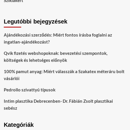
Sziklakert
Legutóbbi bejegyzések
Ajándékozási szerződés: Miért fontos írásba foglalni az
ingatlan-ajándékozást?
Qvik fizetés webshopoknak: bevezetési szempontok,
költségek és lehetséges előnyök
100% pamut anyag: Miért válasszák a Szakatex méteráru bolt
vásárlói
Pedrollo szivattyú típusok
Intim plasztika Debrecenben- Dr. Fábián Zsolt plasztikai
sebész
Kategóriák