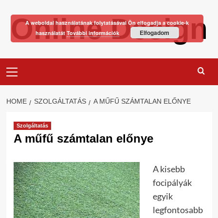
Skip
Online Design
to
A weboldal használatának folytatásával Ön elfogadja a cookie-k
content
Elfogadom
használatát
További információk
Primary
Menu
HOME
SZOLGÁLTATÁS
A MŰFŰ SZÁMTALAN ELŐNYE
Szolgáltatás
A műfű számtalan előnye
A kisebb
focipályák
egyik
legfontosabb