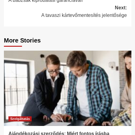
A babzsák kipróbálási garanciával!
navigation
Next:
A tavaszi kártevőmentesítés jelentősége
More Stories
Szolgáltatás
Ajándékozási szerződés: Miért fontos írásba