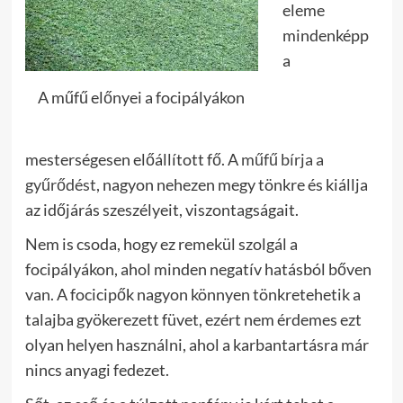
eleme
mindenképp
a
A műfű előnyei a focipályákon
mesterségesen előállított fő. A
műfű bírja a
gyűrődést
, nagyon nehezen megy tönkre és kiállja
az időjárás szeszélyeit, viszontagságait.
Nem is csoda, hogy ez remekül szolgál a
focipályákon, ahol minden negatív hatásból bőven
van. A focicipők nagyon könnyen tönkretehetik a
talajba gyökerezett füvet, ezért nem érdemes ezt
olyan helyen használni, ahol a karbantartásra már
nincs anyagi fedezet.