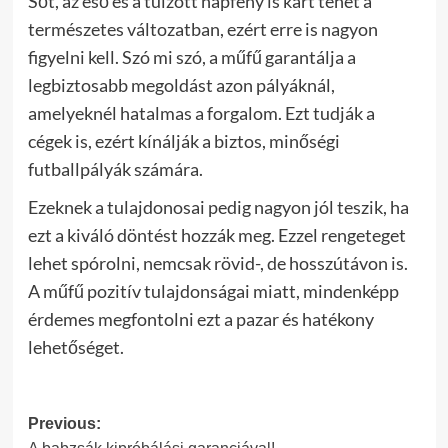
Sőt, az eső és a túlzott napfény is kárt tehet a
természetes változatban, ezért erre is nagyon
figyelni kell. Szó mi szó, a műfű garantálja a
legbiztosabb megoldást azon pályáknál,
amelyeknél hatalmas a forgalom. Ezt tudják a
cégek is, ezért kínálják a biztos, minőségi
futballpályák számára.
Ezeknek a tulajdonosai pedig nagyon jól teszik, ha
ezt a kiváló döntést hozzák meg. Ezzel rengeteget
lehet spórolni, nemcsak rövid-, de hosszútávon is.
A műfű pozitív tulajdonságai miatt, mindenképp
érdemes megfontolni ezt a pazar és hatékony
lehetőséget.
Post
Previous: