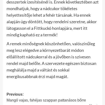
desszertek ízesítésénél is. Ennek következtében azt
mondhatjuk, hogy a nádcukor tökéletes
helyettesítője lehet a fehér társának. Ha ennek
alapján úgy döntött, hogy rendelni szeretne, akkor
látogasson el a Fittkuckó honlapjára, mert itt
mindig kapható ez a termék!
A remek minőségnek köszönhetően, valószínűleg
meg lesz elégedve a környezetbarát módon
előállított nádcukorral és a jövőben is szívesen
rendel majd belőle. A szervezete egészen biztosan
meghálálja majd a váltást és sokkal
energikusabbnak érzi majd magát.
Post
Previous:
Mangó vajas, fahéjas szappan pattanásos bőrre
navigation