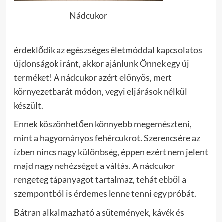
Nádcukor
érdeklődik az egészséges életmóddal kapcsolatos
újdonságok iránt, akkor ajánlunk Önnek egy új
terméket! A nádcukor azért előnyös, mert
környezetbarát módon, vegyi eljárások nélkül
készült.
Ennek köszönhetően könnyebb megemészteni,
mint a hagyományos fehércukrot. Szerencsére az
ízben nincs nagy különbség, éppen ezért nem jelent
majd nagy nehézséget a váltás. A nádcukor
rengeteg tápanyagot tartalmaz, tehát ebből a
szempontból is érdemes lenne tenni egy próbát.
Bátran alkalmazható a sütemények, kávék és