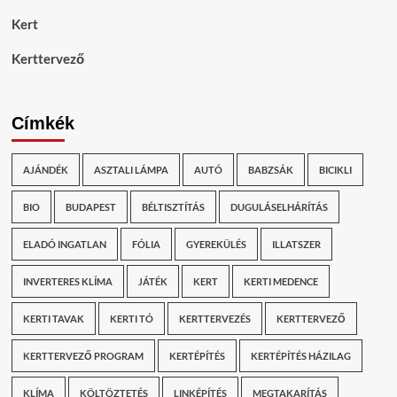
Kert
Kerttervező
Címkék
AJÁNDÉK
ASZTALI LÁMPA
AUTÓ
BABZSÁK
BICIKLI
BIO
BUDAPEST
BÉLTISZTÍTÁS
DUGULÁSELHÁRÍTÁS
ELADÓ INGATLAN
FÓLIA
GYEREKÜLÉS
ILLATSZER
INVERTERES KLÍMA
JÁTÉK
KERT
KERTI MEDENCE
KERTI TAVAK
KERTI TÓ
KERTTERVEZÉS
KERTTERVEZŐ
KERTTERVEZŐ PROGRAM
KERTÉPÍTÉS
KERTÉPÍTÉS HÁZILAG
KLÍMA
KÖLTÖZTETÉS
LINKÉPÍTÉS
MEGTAKARÍTÁS