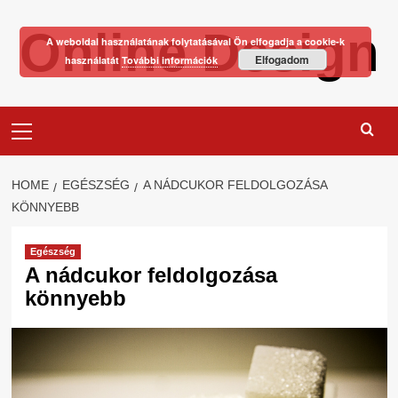
Skip
Online Design
to
A weboldal használatának folytatásával Ön elfogadja a cookie-k
content
Elfogadom
használatát
További információk
Primary
Menu
HOME
EGÉSZSÉG
A NÁDCUKOR FELDOLGOZÁSA
KÖNNYEBB
Egészség
A nádcukor feldolgozása
könnyebb