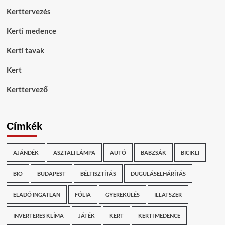
Kerttervezés
Kerti medence
Kerti tavak
Kert
Kerttervező
Címkék
AJÁNDÉK
ASZTALI LÁMPA
AUTÓ
BABZSÁK
BICIKLI
BIO
BUDAPEST
BÉLTISZTÍTÁS
DUGULÁSELHÁRÍTÁS
ELADÓ INGATLAN
FÓLIA
GYEREKÜLÉS
ILLATSZER
INVERTERES KLÍMA
JÁTÉK
KERT
KERTI MEDENCE