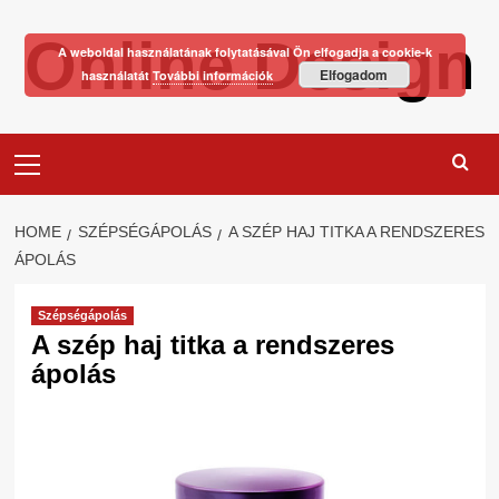
Skip
Online Design
to
A weboldal használatának folytatásával Ön elfogadja a cookie-k
content
Elfogadom
használatát
További információk
Primary
Menu
HOME
SZÉPSÉGÁPOLÁS
A SZÉP HAJ TITKA A RENDSZERES
ÁPOLÁS
Szépségápolás
A szép haj titka a rendszeres
ápolás