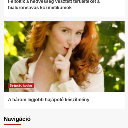
Feltöltik a nedvesség vesztett területeket a
hialuronsavas kozmetikumok
Szépségápolás
A három legjobb hajápoló készítmény
Navigáció