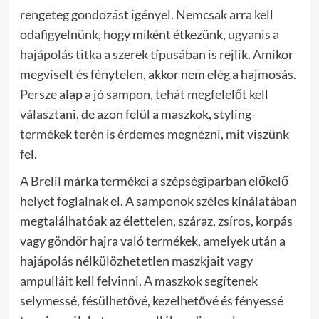
rengeteg gondozást igényel. Nemcsak arra kell
odafigyelnünk, hogy miként étkezünk,
ugyanis a
hajápolás titka
a szerek típusában is rejlik. Amikor
megviselt és fénytelen, akkor nem elég a hajmosás.
Persze alap a jó sampon, tehát megfelelőt kell
választani, de azon felül a maszkok, styling-
termékek terén is érdemes megnézni, mit viszünk
fel.
A Brelil márka termékei a szépségiparban előkelő
helyet foglalnak el. A samponok széles kínálatában
megtalálhatóak az élettelen, száraz, zsíros, korpás
vagy göndör hajra való termékek, amelyek után a
hajápolás nélkülözhetetlen maszkjait vagy
ampulláit kell felvinni.
A maszkok segítenek
selymessé, fésülhetővé, kezelhetővé és fényessé