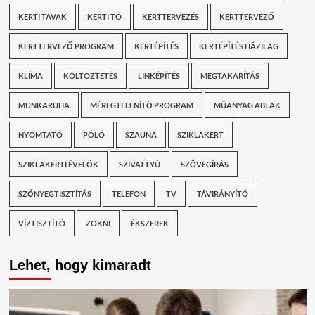
KERTI TAVAK
KERTI TÓ
KERTTERVEZÉS
KERTTERVEZŐ
KERTTERVEZŐ PROGRAM
KERTÉPÍTÉS
KERTÉPÍTÉS HÁZILAG
KLÍMA
KÖLTÖZTETÉS
LINKÉPÍTÉS
MEGTAKARÍTÁS
MUNKARUHA
MÉREGTELENÍTŐ PROGRAM
MŰANYAG ABLAK
NYOMTATÓ
PÓLÓ
SZAUNA
SZIKLAKERT
SZIKLAKERTI ÉVELŐK
SZIVATTYÚ
SZÖVEGÍRÁS
SZŐNYEGTISZTÍTÁS
TELEFON
TV
TÁVIRÁNYÍTÓ
VÍZTISZTÍTÓ
ZOKNI
ÉKSZEREK
Lehet, hogy kimaradt