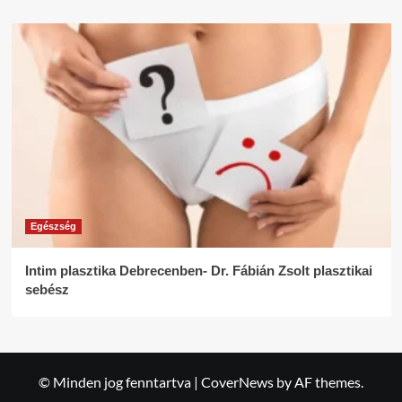
Egészség
Intim plasztika Debrecenben- Dr. Fábián Zsolt plasztikai
sebész
© Minden jog fenntartva
|
CoverNews
by AF themes.