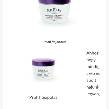
Profi hajápolás
Ahhoz,
hogy
mindig
szép és
ápolt
hajunk
legyen,
Profi hajápolás