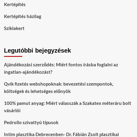
Kertépítés
Kertépítés házilag
Sziklakert
Legutóbbi bejegyzések
Ajándékozási szerződés: Miért fontos írásba foglalni az
ingatlan-ajándékozást?
Qvik fizetés webshopoknak: bevezetési szempontok,
költségek és lehetséges előnyök
100% pamut anyag: Miért válasszák a Szakatex méteráru bolt
vásárlói
Pedrollo szivattyú típusok
Intim plasztika Debrecenben- Dr. Fábián Zsolt plasztikai