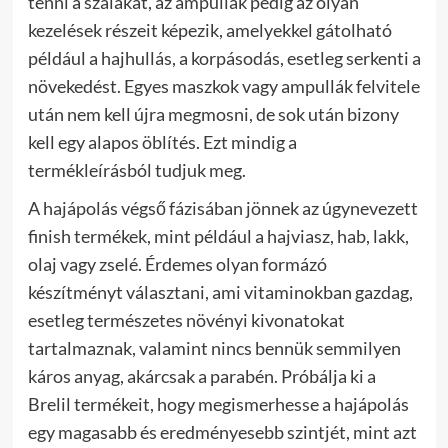
tenni a szálakat, az ampullák pedig az olyan
kezelések részeit képezik, amelyekkel gátolható
például a hajhullás, a korpásodás, esetleg serkenti a
növekedést. Egyes maszkok vagy ampullák felvitele
után nem kell újra megmosni, de sok után bizony
kell egy alapos öblítés. Ezt mindig a
termékleírásból tudjuk meg.
A hajápolás végső fázisában jönnek az úgynevezett
finish termékek, mint például a hajviasz, hab, lakk,
olaj vagy zselé. Érdemes olyan formázó
készítményt választani, ami vitaminokban gazdag,
esetleg természetes növényi kivonatokat
tartalmaznak, valamint nincs bennük semmilyen
káros anyag, akárcsak a parabén. Próbálja ki a
Brelil termékeit, hogy megismerhesse a hajápolás
egy magasabb és eredményesebb szintjét, mint azt