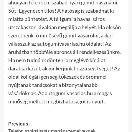
ahogyan télen sem szabad nyári gumit használni.
Sőt! Egyenesen tilos!
A hatóság is szabadhat ki
miatta büntetést. A téligumi a havas, sáros
útszakaszon kiválóan megállja a helyét. Ha olcsón
szeretnénk jó minőségű gumit vásárolni, akkor
válasszuk az autogumivasarlas.hu oldalát! Az
áruházban többféle abroncs áll rendelkezésünkre.
Ha nem tudnánk dönteni a meglévő kínálat
darabjai közül, akkor kérjünk hozzá segítséget! Az
oldal kollégái igen segítőkészek és örömmel
nyújtanak tanácsokat a bizonytalanabb
vásárlóknak. Az autogumivasarlas.hu a magas
minőség mellett megbízhatóságot is nyújt.
Post
Previous:
Telefon szolgáltatás magánszemélyeknek