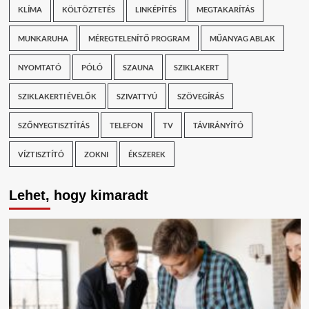
KLÍMA
KÖLTÖZTETÉS
LINKÉPÍTÉS
MEGTAKARÍTÁS
MUNKARUHA
MÉREGTELENÍTŐ PROGRAM
MŰANYAG ABLAK
NYOMTATÓ
PÓLÓ
SZAUNA
SZIKLAKERT
SZIKLAKERTI ÉVELŐK
SZIVATTYÚ
SZÖVEGÍRÁS
SZŐNYEGTISZTÍTÁS
TELEFON
TV
TÁVIRÁNYÍTÓ
VÍZTISZTÍTÓ
ZOKNI
ÉKSZEREK
Lehet, hogy kimaradt