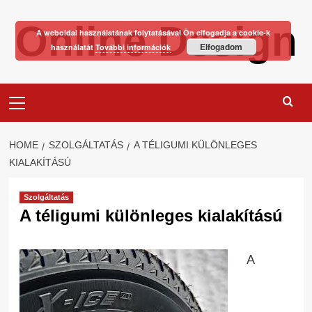
Skip
Online Design
to
A weboldal használatának folytatásával Ön elfogadja a cookie-k
content
Elfogadom
használatát
További információk
Primary
Menu
HOME
SZOLGÁLTATÁS
A TÉLIGUMI KÜLÖNLEGES
KIALAKÍTÁSÚ
Szolgáltatás
A téligumi különleges kialakítású
A