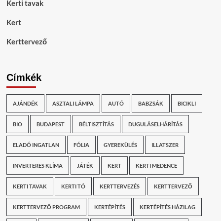
Kerti tavak
Kert
Kerttervező
Címkék
AJÁNDÉK
ASZTALI LÁMPA
AUTÓ
BABZSÁK
BICIKLI
BIO
BUDAPEST
BÉLTISZTÍTÁS
DUGULÁSELHÁRÍTÁS
ELADÓ INGATLAN
FÓLIA
GYEREKÜLÉS
ILLATSZER
INVERTERES KLÍMA
JÁTÉK
KERT
KERTI MEDENCE
KERTI TAVAK
KERTI TÓ
KERTTERVEZÉS
KERTTERVEZŐ
KERTTERVEZŐ PROGRAM
KERTÉPÍTÉS
KERTÉPÍTÉS HÁZILAG