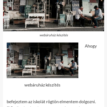
webáruház készítés
Ahogy
webáruház készítés
befejeztem az iskolát rögtön elmentem dolgozni.