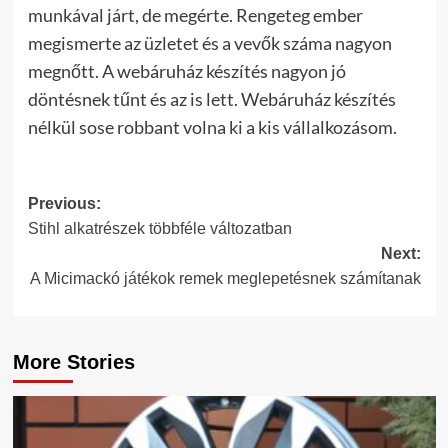
munkával járt, de megérte. Rengeteg ember
megismerte az üzletet és a vevők száma nagyon
megnőtt. A webáruház készítés nagyon jó
döntésnek tűnt és az is lett. Webáruház készítés
nélkül sose robbant volna ki a kis vállalkozásom.
Post
Previous:
Stihl alkatrészek többféle változatban
navigation
Next:
A Micimackó játékok remek meglepetésnek számítanak
More Stories