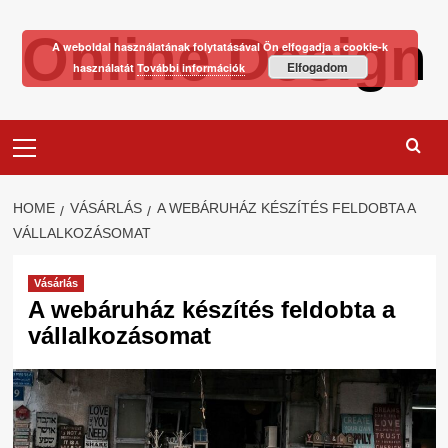
Skip
Online Design
to
A weboldal használatának folytatásával Ön elfogadja a cookie-k
content
Elfogadom
használatát
További információk
Primary
Menu
HOME
VÁSÁRLÁS
A WEBÁRUHÁZ KÉSZÍTÉS FELDOBTA A
VÁLLALKOZÁSOMAT
Vásárlás
A webáruház készítés feldobta a
vállalkozásomat