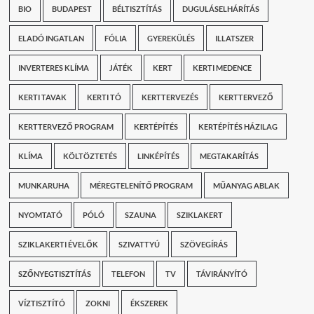
BIO
BUDAPEST
BÉLTISZTÍTÁS
DUGULÁSELHÁRÍTÁS
ELADÓ INGATLAN
FÓLIA
GYEREKÜLÉS
ILLATSZER
INVERTERES KLÍMA
JÁTÉK
KERT
KERTI MEDENCE
KERTI TAVAK
KERTI TÓ
KERTTERVEZÉS
KERTTERVEZŐ
KERTTERVEZŐ PROGRAM
KERTÉPÍTÉS
KERTÉPÍTÉS HÁZILAG
KLÍMA
KÖLTÖZTETÉS
LINKÉPÍTÉS
MEGTAKARÍTÁS
MUNKARUHA
MÉREGTELENÍTŐ PROGRAM
MŰANYAG ABLAK
NYOMTATÓ
PÓLÓ
SZAUNA
SZIKLAKERT
SZIKLAKERTI ÉVELŐK
SZIVATTYÚ
SZÖVEGÍRÁS
SZŐNYEGTISZTÍTÁS
TELEFON
TV
TÁVIRÁNYÍTÓ
VÍZTISZTÍTÓ
ZOKNI
ÉKSZEREK