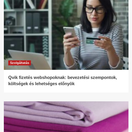
Szolgáltatás
Qvik fizetés webshopoknak: bevezetési szempontok,
költségek és lehetséges előnyök