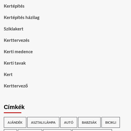
Kertépítés
Kertépítés házilag
Sziklakert
Kerttervezés
Kerti medence
Kerti tavak
Kert
Kerttervező
Címkék
AJÁNDÉK
ASZTALI LÁMPA
AUTÓ
BABZSÁK
BICIKLI