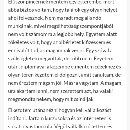
Először pincérnek mentem egy étterembe, mert
abba biztos voltam, hogy találok egy olyan helyet
ahol felvesznek. Nem maradt meg állandó
munkának, mivel megélhetőség szempontjából
nem volt számomra a legjobb hely. Egyetem alatt
tökéletes volt, hogy az albérletet kifizessem és
ennivalót tudjak magamnak venni. Egy szóval a
szükségletek megvoltak, de több nem. Egyetem
után, diplomával a kezembe elmentem cégekhez és
olyan téren kezdtem el dolgozni, amit tanultam, de
nem éreztem magam jól. Másra vágytam. A magam
ura akartam lenni, nem szerettem azt, ha valaki
megmondta nekem, hogy mit csináljak.
Elkezdtem utánanézni hogyan kell vállalkozást
indítani. Jártam kurzusokra és az interneten is
sokat olvastam róla. Végül vállalkozó lettem és