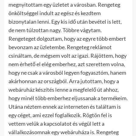
megnyitottam egy üzletet a városban. Rengeteg
önköltséggel indult az egész és kezdtem
bizonytalan lenni. Egy kis idő után bevétel is lett,
de nem túlzottan nagy. Többre vágytam.
Rengeteget dolgoztam, hogy az egyre több embert
bevonzam az üzletembe. Rengeteg reklámot
csináltam, de mégsem volt az igazi. Rájöttem, hogy
nem érhető el elég emberhez, azt szerettem volna,
hogy ne csak a városból legyen fogyasztóm, hanem
akárhonnan az országból. Arra jutottam, hogy a
webáruház készítés lenne a megfelelő
út ahhoz,
hogy minél több emberhez eljussanak a termékeim.
Utána néztem ennek az interneten és találtam is
egy céget, ami ezzel foglalkozik. Rögtön fel is
vettem velük a kapcsolatot és végül lett a
vállalkozásomnak egy webáruháza is. Rengeteg