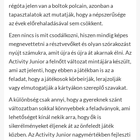
régóta jelen van a boltok polcain, azonban a
tapasztalatok azt mutatják, hogy a népszerűsége
az évek előrehaladásával sem csökkent.
Ezen nincs is mit csodálkozni, hiszen mindig képes
megnevettetni a résztvevőket és olyan szórakozást
nyújt számukra, amit újra és újra át akarnak élni. Az
Activity Junior a felnőtt változat mintájára készült,
ami azt jelenti, hogy ebben a játékban is az a
feladat, hogy a játékosok körbeírják, lerajzolják
vagy elmutogatják a kártyákon szereplő szavakat.
A különbség csak annyi, hogy a gyereknek szánt
változatban sokkal könnyebbek a feladványok, ami
lehetőséget kínál nekik arra, hogy ők is
sikerélményeket éljenek át az önfeledt játék
közben. Az Activity Junior nagymértékben fejleszti