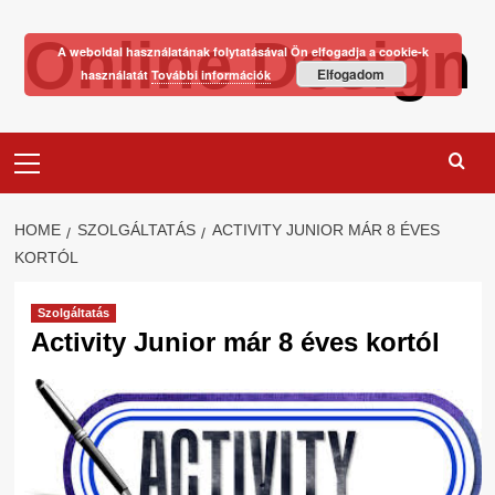
Skip
Online Design
to
A weboldal használatának folytatásával Ön elfogadja a cookie-k
content
Elfogadom
használatát
További információk
Primary
Menu
HOME
SZOLGÁLTATÁS
ACTIVITY JUNIOR MÁR 8 ÉVES
KORTÓL
Szolgáltatás
Activity Junior már 8 éves kortól