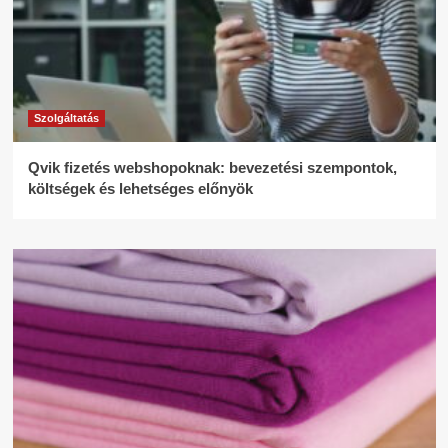
Szolgáltatás
Qvik fizetés webshopoknak: bevezetési szempontok,
költségek és lehetséges előnyök