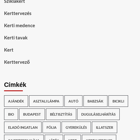
Sziklakert
Kerttervezés
Kerti medence
Kerti tavak
Kert
Kerttervező
Címkék
AJÁNDÉK
ASZTALI LÁMPA
AUTÓ
BABZSÁK
BICIKLI
BIO
BUDAPEST
BÉLTISZTÍTÁS
DUGULÁSELHÁRÍTÁS
ELADÓ INGATLAN
FÓLIA
GYEREKÜLÉS
ILLATSZER