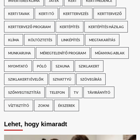
INVERTERES KLÍMA
JÁTÉK
KERT
KERTI MEDENCE
KERTI TAVAK
KERTI TÓ
KERTTERVEZÉS
KERTTERVEZŐ
KERTTERVEZŐ PROGRAM
KERTÉPÍTÉS
KERTÉPÍTÉS HÁZILAG
KLÍMA
KÖLTÖZTETÉS
LINKÉPÍTÉS
MEGTAKARÍTÁS
MUNKARUHA
MÉREGTELENÍTŐ PROGRAM
MŰANYAG ABLAK
NYOMTATÓ
PÓLÓ
SZAUNA
SZIKLAKERT
SZIKLAKERTI ÉVELŐK
SZIVATTYÚ
SZÖVEGÍRÁS
SZŐNYEGTISZTÍTÁS
TELEFON
TV
TÁVIRÁNYÍTÓ
VÍZTISZTÍTÓ
ZOKNI
ÉKSZEREK
Lehet, hogy kimaradt