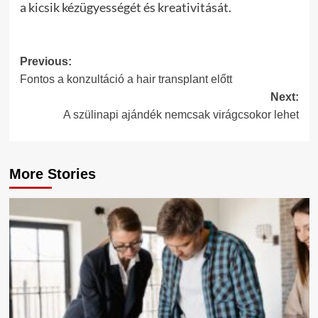
a kicsik kézügyességét és kreativitását.
Post
Previous:
Fontos a konzultáció a hair transplant előtt
navigation
Next:
A szülinapi ajándék nemcsak virágcsokor lehet
More Stories