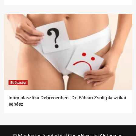
Egészség
Intim plasztika Debrecenben- Dr. Fábián Zsolt plasztikai
sebész
© Minden jog fenntartva
|
CoverNews
by AF themes.