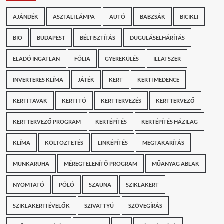
AJÁNDÉK
ASZTALI LÁMPA
AUTÓ
BABZSÁK
BICIKLI
BIO
BUDAPEST
BÉLTISZTÍTÁS
DUGULÁSELHÁRÍTÁS
ELADÓ INGATLAN
FÓLIA
GYEREKÜLÉS
ILLATSZER
INVERTERES KLÍMA
JÁTÉK
KERT
KERTI MEDENCE
KERTI TAVAK
KERTI TÓ
KERTTERVEZÉS
KERTTERVEZŐ
KERTTERVEZŐ PROGRAM
KERTÉPÍTÉS
KERTÉPÍTÉS HÁZILAG
KLÍMA
KÖLTÖZTETÉS
LINKÉPÍTÉS
MEGTAKARÍTÁS
MUNKARUHA
MÉREGTELENÍTŐ PROGRAM
MŰANYAG ABLAK
NYOMTATÓ
PÓLÓ
SZAUNA
SZIKLAKERT
SZIKLAKERTI ÉVELŐK
SZIVATTYÚ
SZÖVEGÍRÁS