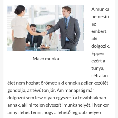
A munka
nemesíti
az
embert,
aki
dolgozik.
Éppen
Makó munka
ezért a
tunya,
céltalan
élet nem hozhat örömet; aki ennek az ellenkezőjét
gondolja, az tévúton jár. Ám manapság már
dolgozni sem lesz olyan egyszerű a továbbiakban
annak, aki hirtelen elveszíti munkahelyét. Ilyenkor
annyi lehet tenni, hogy a lehető legjobb helyen