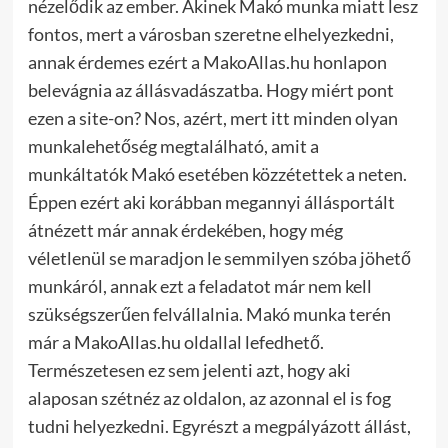
nézelődik az ember. Akinek Makó munka miatt lesz
fontos, mert a városban szeretne elhelyezkedni,
annak érdemes ezért a MakoAllas.hu honlapon
belevágnia az állásvadászatba. Hogy miért pont
ezen a site-on? Nos, azért, mert itt minden olyan
munkalehetőség megtalálható, amit a
munkáltatók Makó esetében közzétettek a neten.
Éppen ezért aki korábban megannyi állásportált
átnézett már annak érdekében, hogy még
véletlenül se maradjon le semmilyen szóba jöhető
munkáról, annak ezt a feladatot már nem kell
szükségszerűen felvállalnia.
Makó munka terén
már a MakoAllas.hu oldallal lefedhető.
Természetesen ez sem jelenti azt, hogy aki
alaposan szétnéz az oldalon, az azonnal el is fog
tudni helyezkedni. Egyrészt a megpályázott állást,