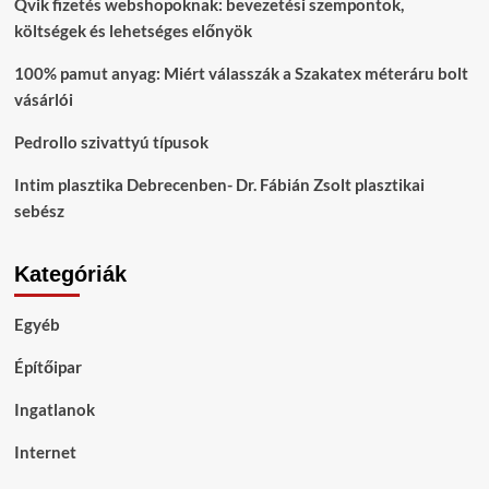
Qvik fizetés webshopoknak: bevezetési szempontok,
költségek és lehetséges előnyök
100% pamut anyag: Miért válasszák a Szakatex méteráru bolt
vásárlói
Pedrollo szivattyú típusok
Intim plasztika Debrecenben- Dr. Fábián Zsolt plasztikai
sebész
Kategóriák
Egyéb
Építőipar
Ingatlanok
Internet