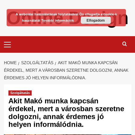
Skip
Online Design
to
A weboldal használatának folytatásával Ön elfogadja a cookie-k
content
Elfogadom
használatát
További információk
Primary
Menu
HOME
SZOLGÁLTATÁS
AKIT MAKÓ MUNKA KAPCSÁN
ÉRDEKEL, MERT A VÁROSBAN SZERETNE DOLGOZNI, ANNAK
ÉRDEMES JÓ HELYEN INFORMÁLÓDNIA.
Szolgáltatás
Akit Makó munka kapcsán
érdekel, mert a városban szeretne
dolgozni, annak érdemes jó
helyen informálódnia.