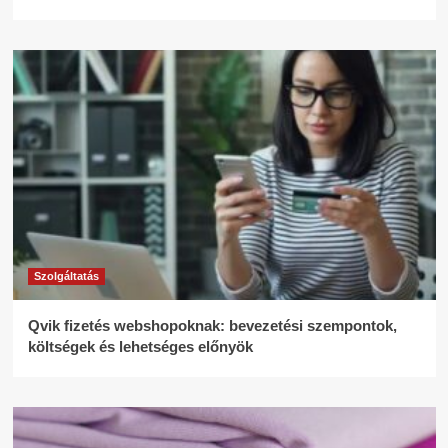
Szolgáltatás
Qvik fizetés webshopoknak: bevezetési szempontok,
költségek és lehetséges előnyök