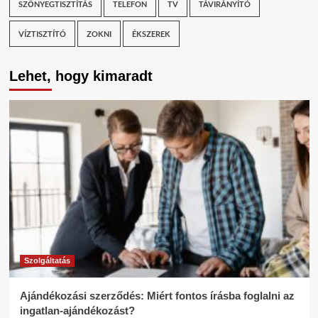
SZŐNYEGTISZTÍTÁS
TELEFON
TV
TÁVIRÁNYÍTÓ
VÍZTISZTÍTÓ
ZOKNI
ÉKSZEREK
Lehet, hogy kimaradt
Szolgáltatás
Ajándékozási szerződés: Miért fontos írásba foglalni az
ingatlan-ajándékozást?