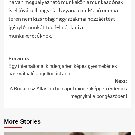
ha van megpályázható munkakör, a munkaadónak
is el jóvá kell hagynia. Ugyanakkor Makó munka
terén nem kizárólag nagy szakmai hozzáértést
igénylő munkát tud felajánlani a
munkakeresőknek.
Post
Previous:
Egy international kindergarten képes gyermekének
navigation
használható angoltudást adni.
Next:
A BudakesziAllas.hu honlapot mindenképpen érdemes
megnyitni a böngészőben!
More Stories