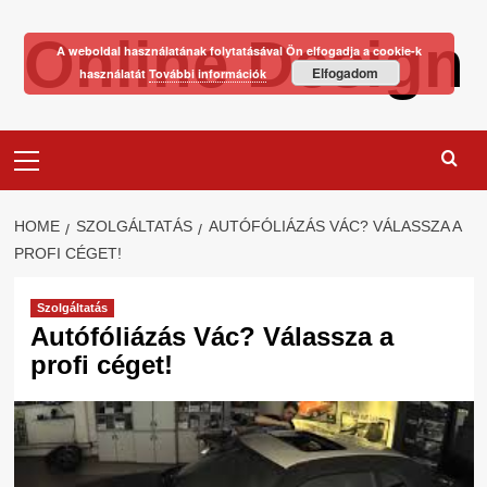
Skip
Online Design
to
A weboldal használatának folytatásával Ön elfogadja a cookie-k
content
Elfogadom
használatát
További információk
Primary
Menu
HOME
SZOLGÁLTATÁS
AUTÓFÓLIÁZÁS VÁC? VÁLASSZA A
PROFI CÉGET!
Szolgáltatás
Autófóliázás Vác? Válassza a
profi céget!