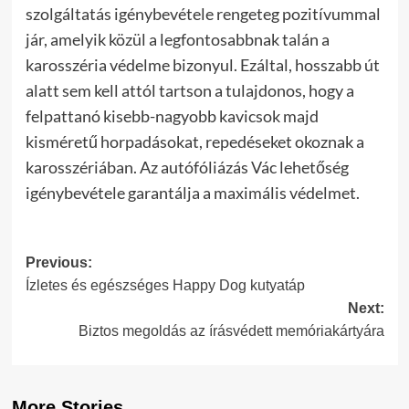
szolgáltatás igénybevétele rengeteg pozitívummal
jár, amelyik közül a legfontosabbnak talán a
karosszéria védelme bizonyul. Ezáltal, hosszabb út
alatt sem kell attól tartson a tulajdonos, hogy a
felpattanó kisebb-nagyobb kavicsok majd
kisméretű horpadásokat, repedéseket okoznak a
karosszériában. Az autófóliázás Vác lehetőség
igénybevétele garantálja a maximális védelmet.
Post
Previous:
Ízletes és egészséges Happy Dog kutyatáp
navigation
Next:
Biztos megoldás az írásvédett memóriakártyára
More Stories