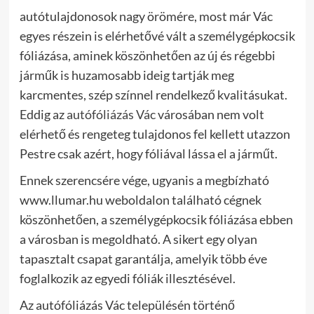
autótulajdonosok nagy örömére, most már Vác
egyes részein is elérhetővé vált a személygépkocsik
fóliázása, aminek köszönhetően az új és régebbi
járműk is huzamosabb ideig tartják meg
karcmentes, szép színnel rendelkező kvalitásukat.
Eddig az
autófóliázás Vác
városában nem volt
elérhető és rengeteg tulajdonos fel kellett utazzon
Pestre csak azért, hogy fóliával lássa el a járműt.
Ennek szerencsére vége, ugyanis a megbízható
www.llumar.hu weboldalon található cégnek
köszönhetően, a személygépkocsik fóliázása ebben
a városban is megoldható. A sikert egy olyan
tapasztalt csapat garantálja, amelyik több éve
foglalkozik az egyedi fóliák illesztésével.
Az autófóliázás Vác településén történő