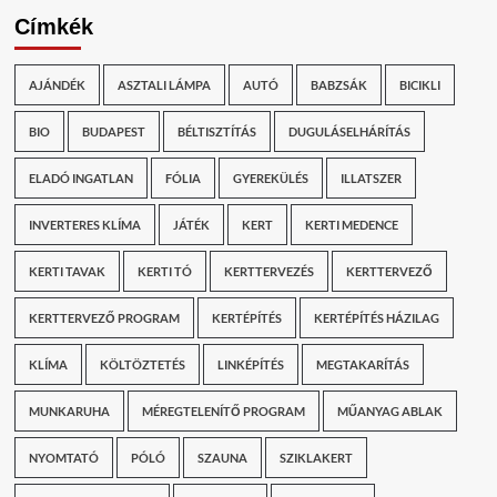
Címkék
AJÁNDÉK
ASZTALI LÁMPA
AUTÓ
BABZSÁK
BICIKLI
BIO
BUDAPEST
BÉLTISZTÍTÁS
DUGULÁSELHÁRÍTÁS
ELADÓ INGATLAN
FÓLIA
GYEREKÜLÉS
ILLATSZER
INVERTERES KLÍMA
JÁTÉK
KERT
KERTI MEDENCE
KERTI TAVAK
KERTI TÓ
KERTTERVEZÉS
KERTTERVEZŐ
KERTTERVEZŐ PROGRAM
KERTÉPÍTÉS
KERTÉPÍTÉS HÁZILAG
KLÍMA
KÖLTÖZTETÉS
LINKÉPÍTÉS
MEGTAKARÍTÁS
MUNKARUHA
MÉREGTELENÍTŐ PROGRAM
MŰANYAG ABLAK
NYOMTATÓ
PÓLÓ
SZAUNA
SZIKLAKERT