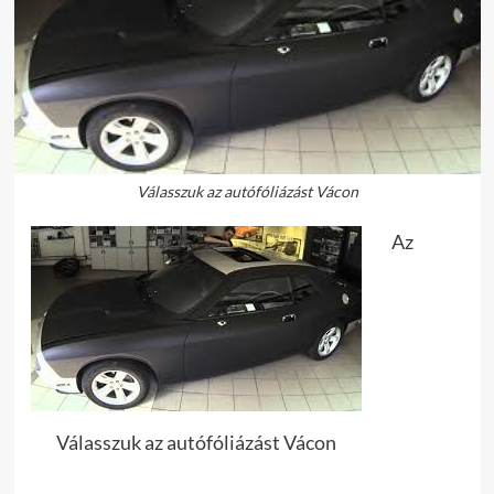
Válasszuk az autófóliázást Vácon
Az
Válasszuk az autófóliázást Vácon