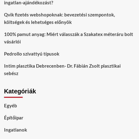
ingatlan-ajándékozást?
Qvik fizetés webshopoknak: bevezetési szempontok,
költségek és lehetséges előnyök
100% pamut anyag: Miért válasszák a Szakatex méteráru bolt
vásárlói
Pedrollo szivattyú típusok
Intim plasztika Debrecenben- Dr. Fábián Zsolt plasztikai
sebész
Kategóriák
Egyéb
Építőipar
Ingatlanok