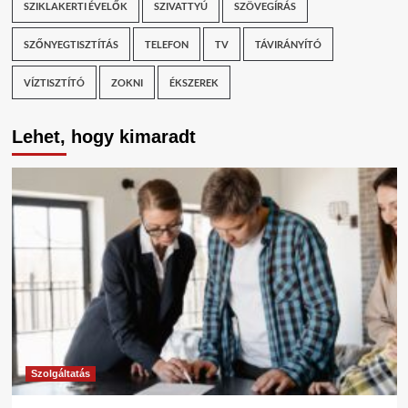
SZIKLAKERTI ÉVELŐK
SZIVATTYÚ
SZÖVEGÍRÁS
SZŐNYEGTISZTÍTÁS
TELEFON
TV
TÁVIRÁNYÍTÓ
VÍZTISZTÍTÓ
ZOKNI
ÉKSZEREK
Lehet, hogy kimaradt
Szolgáltatás