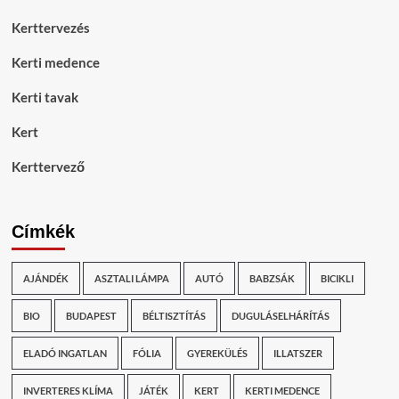
Kerttervezés
Kerti medence
Kerti tavak
Kert
Kerttervező
Címkék
AJÁNDÉK
ASZTALI LÁMPA
AUTÓ
BABZSÁK
BICIKLI
BIO
BUDAPEST
BÉLTISZTÍTÁS
DUGULÁSELHÁRÍTÁS
ELADÓ INGATLAN
FÓLIA
GYEREKÜLÉS
ILLATSZER
INVERTERES KLÍMA
JÁTÉK
KERT
KERTI MEDENCE