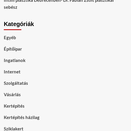
Intim plasztika Debrecenben- Dr. Fábián Zsolt plasztikai
sebész
Kategóriák
Egyéb
Építőipar
Ingatlanok
Internet
Szolgáltatás
Vásárlás
Kertépítés
Kertépítés házilag
Sziklakert