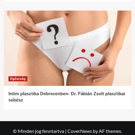
Egészség
Intim plasztika Debrecenben- Dr. Fábián Zsolt plasztikai
sebész
© Minden jog fenntartva
|
CoverNews
by AF themes.