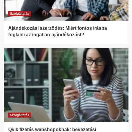
Szolgáltatás
Ajándékozási szerződés: Miért fontos írásba
foglalni az ingatlan-ajándékozást?
Szolgáltatás
Qvik fizetés webshopoknak: bevezetési