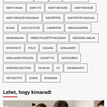
KERTI TAVAK
KERTI TÓ
KERTTERVEZÉS
KERTTERVEZŐ
KERTTERVEZŐ PROGRAM
KERTÉPÍTÉS
KERTÉPÍTÉS HÁZILAG
KLÍMA
KÖLTÖZTETÉS
LINKÉPÍTÉS
MEGTAKARÍTÁS
MUNKARUHA
MÉREGTELENÍTŐ PROGRAM
MŰANYAG ABLAK
NYOMTATÓ
PÓLÓ
SZAUNA
SZIKLAKERT
SZIKLAKERTI ÉVELŐK
SZIVATTYÚ
SZÖVEGÍRÁS
SZŐNYEGTISZTÍTÁS
TELEFON
TV
TÁVIRÁNYÍTÓ
VÍZTISZTÍTÓ
ZOKNI
ÉKSZEREK
Lehet, hogy kimaradt