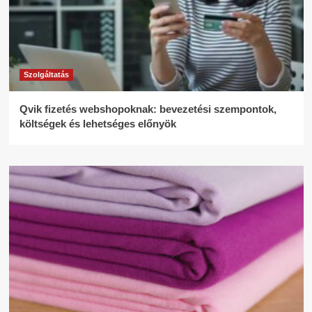
Szolgáltatás
Qvik fizetés webshopoknak: bevezetési szempontok,
költségek és lehetséges előnyök