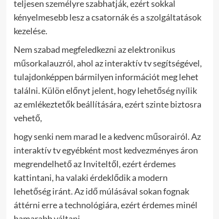
teljesen személyre szabhatják, ezért sokkal
kényelmesebb lesz a csatornák és a szolgáltatások
kezelése.
Nem szabad megfeledkezni az elektronikus
műsorkalauzról, ahol az interaktív tv segítségével,
tulajdonképpen bármilyen információt meg lehet
találni. Külön előnyt jelent, hogy lehetőség nyílik
az emlékeztetők beállítására, ezért szinte biztosra
vehető,
hogy senki nem marad le a kedvenc műsorairól. Az
interaktív tv egyébként most kedvezményes áron
megrendelhető az Inviteltől, ezért érdemes
kattintani, ha valaki érdeklődik a modern
lehetőség iránt. Az idő múlásával sokan fognak
áttérni erre a technológiára, ezért érdemes minél
hamarabb váltani.