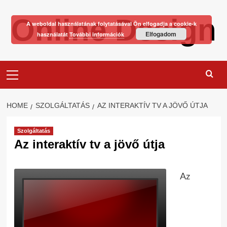
Skip
Online Design
to
A weboldal használatának folytatásával Ön elfogadja a cookie-k
content
Elfogadom
használatát
További információk
Primary
Menu
HOME
SZOLGÁLTATÁS
AZ INTERAKTÍV TV A JÖVŐ ÚTJA
Szolgáltatás
Az interaktív tv a jövő útja
Az