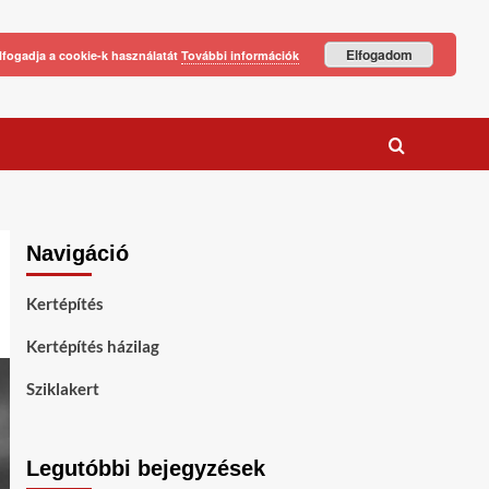
Elfogadom
lfogadja a cookie-k használatát
További információk
Navigáció
Kertépítés
Kertépítés házilag
Sziklakert
Legutóbbi bejegyzések