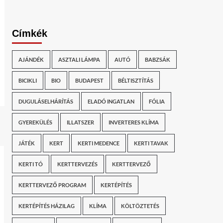
Címkék
AJÁNDÉK
ASZTALI LÁMPA
AUTÓ
BABZSÁK
BICIKLI
BIO
BUDAPEST
BÉLTISZTÍTÁS
DUGULÁSELHÁRÍTÁS
ELADÓ INGATLAN
FÓLIA
GYEREKÜLÉS
ILLATSZER
INVERTERES KLÍMA
JÁTÉK
KERT
KERTI MEDENCE
KERTI TAVAK
KERTI TÓ
KERTTERVEZÉS
KERTTERVEZŐ
KERTTERVEZŐ PROGRAM
KERTÉPÍTÉS
KERTÉPÍTÉS HÁZILAG
KLÍMA
KÖLTÖZTETÉS