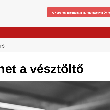
A weboldal használatának folytatásával Ön e
LTŐ
het a vésztöltő