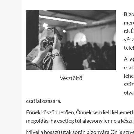
Bizo
merü
rá. 
vész
tele
A le
csat
lehe
Vésztöltő
száz
olya
csatlakozására.
Ennek köszönhetően, Önnek sem kell kellemetle
megoldás, ha esetleg túl alacsony lenne a készül
Mivel a hosszú utak során bizonyára Ön is szíve