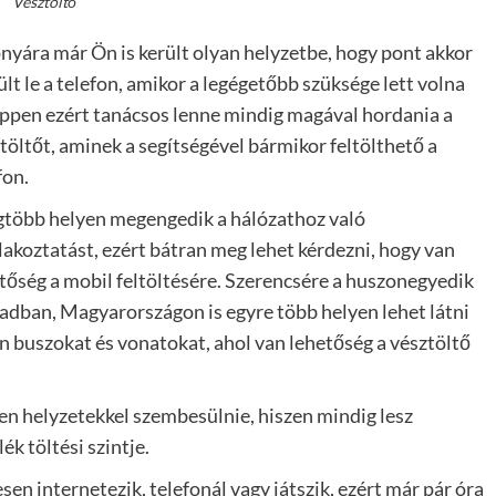
Vésztöltő
nyára már Ön is került olyan helyzetbe, hogy pont akkor
lt le a telefon, amikor a legégetőbb szüksége lett volna
Éppen ezért tanácsos lenne mindig magával hordania a
töltőt, aminek a segítségével bármikor feltölthető a
fon.
gtöbb helyen megengedik a hálózathoz való
lakoztatást, ezért bátran meg lehet kérdezni, hogy van
tőség a mobil feltöltésére. Szerencsére a huszonegyedik
adban, Magyarországon is egyre több helyen lehet látni
n buszokat és vonatokat, ahol van lehetőség a vésztöltő
n helyzetekkel szembesülnie, hiszen mindig lesz
ék töltési szintje.
sen internetezik, telefonál vagy játszik, ezért már pár óra