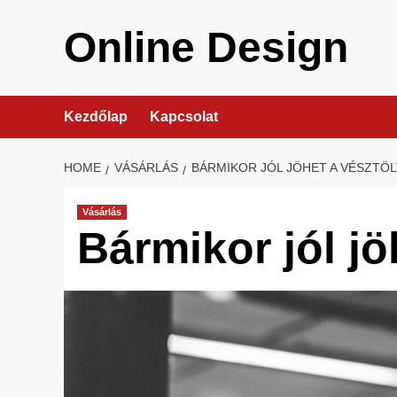
Skip
to
Online Design
content
Kezdőlap
Kapcsolat
HOME
VÁSÁRLÁS
BÁRMIKOR JÓL JÖHET A VÉSZTÖ
Vásárlás
Bármikor jól jö