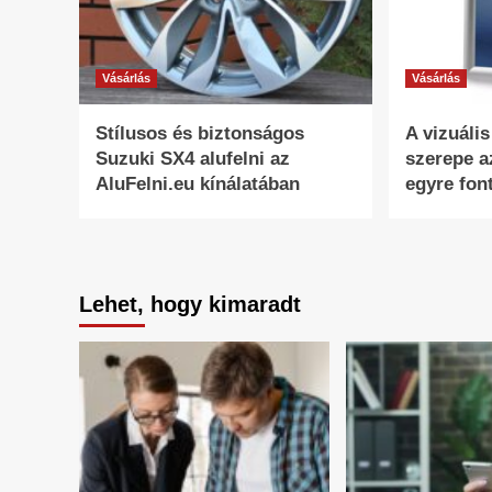
Vásárlás
Vásárlás
Stílusos és biztonságos
A vizuáli
Suzuki SX4 alufelni az
szerepe a
AluFelni.eu kínálatában
egyre fon
Lehet, hogy kimaradt