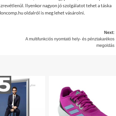
észrevétlenül. Ilyenkor nagyon jó szolgálatot tehet a táska
doncomp.hu oldalról is meg lehet vásárolni.
Next:
A multifunkciós nyomtató hely- és pénztakarékos
megoldás