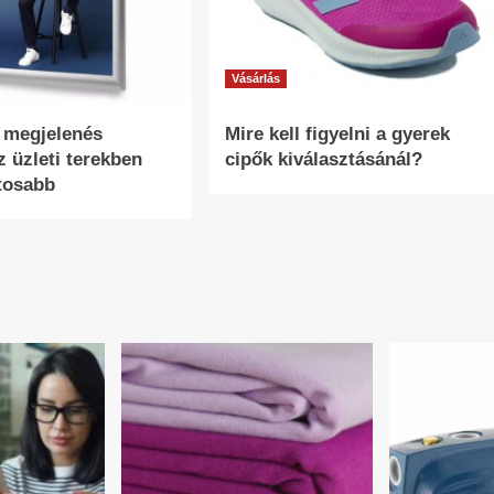
Vásárlás
s megjelenés
Mire kell figyelni a gyerek
z üzleti terekben
cipők kiválasztásánál?
tosabb