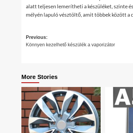
alatt teljesen lemerítheti a készüléket, szinte 
mélyén lapuló vésztöltő, amit többek között a 
Post
Previous:
Könnyen kezelhető készülék a vaporizátor
navigation
More Stories