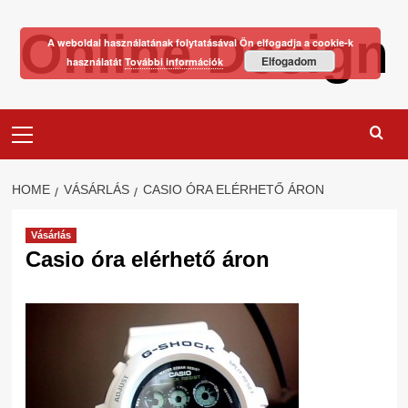
Skip
Online Design
to
A weboldal használatának folytatásával Ön elfogadja a cookie-k
content
Elfogadom
használatát
További információk
Primary
Menu
HOME
VÁSÁRLÁS
CASIO ÓRA ELÉRHETŐ ÁRON
Vásárlás
Casio óra elérhető áron