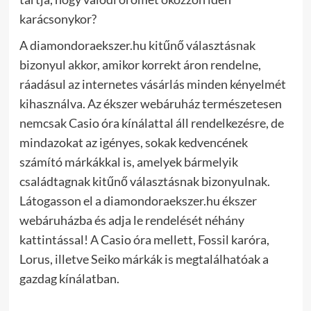
karácsonykor?
A diamondoraekszer.hu kitűnő választásnak
bizonyul akkor, amikor korrekt áron rendelne,
ráadásul az internetes vásárlás minden kényelmét
kihasználva. Az ékszer webáruház természetesen
nemcsak Casio óra kínálattal áll rendelkezésre, de
mindazokat az igényes, sokak kedvencének
számító márkákkal is, amelyek bármelyik
családtagnak kitűnő választásnak bizonyulnak.
Látogasson el a diamondoraekszer.hu ékszer
webáruházba és adja le rendelését néhány
kattintással! A Casio óra mellett, Fossil karóra,
Lorus, illetve Seiko márkák is megtalálhatóak a
gazdag kínálatban.