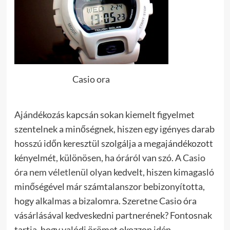
Casio ora
Ajándékozás kapcsán sokan kiemelt figyelmet
szentelnek a minőségnek, hiszen egy igényes darab
hosszú időn keresztül szolgálja a megajándékozott
kényelmét, különösen, ha óráról van szó. A
Casio
óra nem véletlenül
olyan kedvelt, hiszen kimagasló
minőségével már számtalanszor bebizonyította,
hogy alkalmas a bizalomra. Szeretne Casio óra
vásárlásával kedveskedni partnerének? Fontosnak
tartja, hogy valódi örömet okozzon idén