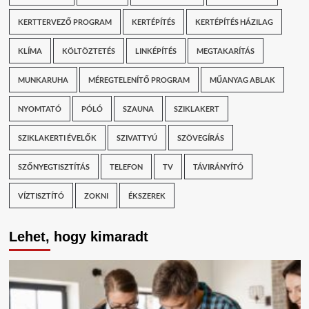
KERTTERVEZŐ PROGRAM
KERTÉPÍTÉS
KERTÉPÍTÉS HÁZILAG
KLÍMA
KÖLTÖZTETÉS
LINKÉPÍTÉS
MEGTAKARÍTÁS
MUNKARUHA
MÉREGTELENÍTŐ PROGRAM
MŰANYAG ABLAK
NYOMTATÓ
PÓLÓ
SZAUNA
SZIKLAKERT
SZIKLAKERTI ÉVELŐK
SZIVATTYÚ
SZÖVEGÍRÁS
SZŐNYEGTISZTÍTÁS
TELEFON
TV
TÁVIRÁNYÍTÓ
VÍZTISZTÍTÓ
ZOKNI
ÉKSZEREK
Lehet, hogy kimaradt