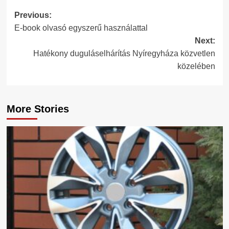
Post
Previous:
E-book olvasó egyszerű használattal
navigation
Next:
Hatékony duguláselhárítás Nyíregyháza közvetlen
közelében
More Stories