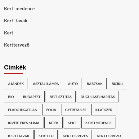
Kerti medence
Kerti tavak
Kert
Kerttervező
Címkék
AJÁNDÉK
ASZTALI LÁMPA
AUTÓ
BABZSÁK
BICIKLI
BIO
BUDAPEST
BÉLTISZTÍTÁS
DUGULÁSELHÁRÍTÁS
ELADÓ INGATLAN
FÓLIA
GYEREKÜLÉS
ILLATSZER
INVERTERES KLÍMA
JÁTÉK
KERT
KERTI MEDENCE
KERTI TAVAK
KERTI TÓ
KERTTERVEZÉS
KERTTERVEZŐ