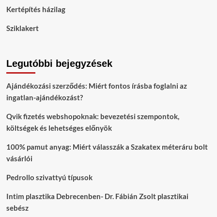
Kertépítés házilag
Sziklakert
Legutóbbi bejegyzések
Ajándékozási szerződés: Miért fontos írásba foglalni az
ingatlan-ajándékozást?
Qvik fizetés webshopoknak: bevezetési szempontok,
költségek és lehetséges előnyök
100% pamut anyag: Miért válasszák a Szakatex méteráru bolt
vásárlói
Pedrollo szivattyú típusok
Intim plasztika Debrecenben- Dr. Fábián Zsolt plasztikai
sebész