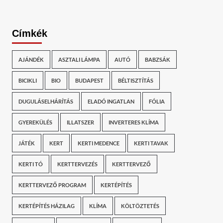
Címkék
AJÁNDÉK
ASZTALI LÁMPA
AUTÓ
BABZSÁK
BICIKLI
BIO
BUDAPEST
BÉLTISZTÍTÁS
DUGULÁSELHÁRÍTÁS
ELADÓ INGATLAN
FÓLIA
GYEREKÜLÉS
ILLATSZER
INVERTERES KLÍMA
JÁTÉK
KERT
KERTI MEDENCE
KERTI TAVAK
KERTI TÓ
KERTTERVEZÉS
KERTTERVEZŐ
KERTTERVEZŐ PROGRAM
KERTÉPÍTÉS
KERTÉPÍTÉS HÁZILAG
KLÍMA
KÖLTÖZTETÉS