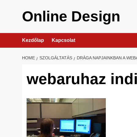
Skip
to
Online Design
content
Kezdőlap
Kapcsolat
HOME
SZOLGÁLTATÁS
DRÁGA NAPJAINKBAN A WEB
webaruhaz ind