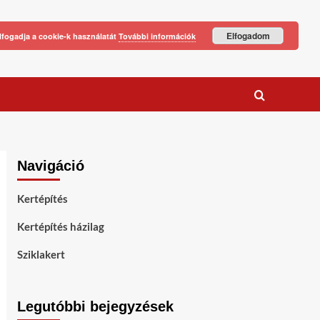
Elfogadom
lfogadja a cookie-k használatát
További információk
Navigáció
Kertépítés
Kertépítés házilag
Sziklakert
Legutóbbi bejegyzések