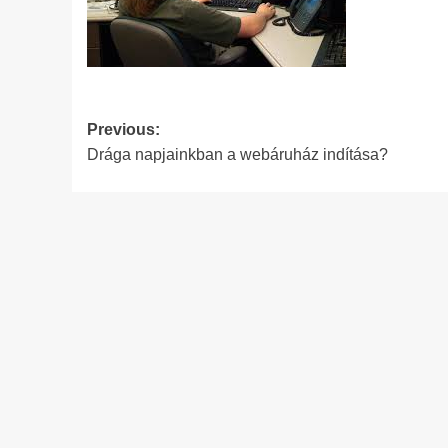
Post
Previous:
Drága napjainkban a webáruház indítása?
navigation