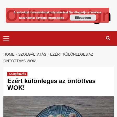
Skip
Online Design
to
A weboldal használatának folytatásával Ön elfogadja a cookie-k
content
Elfogadom
használatát
További információk
Primary
Menu
HOME
SZOLGÁLTATÁS
EZÉRT KÜLÖNLEGES AZ
ÖNTÖTTVAS WOK!
Szolgáltatás
Ezért különleges az öntöttvas
WOK!