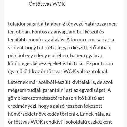
Öntöttvas WOK
tulajdonságait általában 2 tényező határozza meg
legjobban. Fontos az anyag, amiből készül és
legalább ennyire az alak is. A forma nemcsak arra
szolgál, hogy több étel legyen készíthető abban,
például egy edény esetében, hanem gyakran
különleges képességeket is biztosít. Ez
pontosan
így működik az öntöttvas WOK
változatoknál.
Léteznek már acélból készült kivitelek is, de azok
mégsem tudják garantálni ezt az egyediséget. A
gömb keresztmetszetére hasonlító külső azt
eredményezi, hogy az alsó részben fokozott
hőmérsékletnövekedés történik. Ennek hála, az
öntöttvas WOK rendkívül sokoldalú eszközként