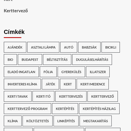
Kerttervező
Címkék
AJÁNDÉK
ASZTALI LÁMPA
AUTÓ
BABZSÁK
BICIKLI
BIO
BUDAPEST
BÉLTISZTÍTÁS
DUGULÁSELHÁRÍTÁS
ELADÓ INGATLAN
FÓLIA
GYEREKÜLÉS
ILLATSZER
INVERTERES KLÍMA
JÁTÉK
KERT
KERTI MEDENCE
KERTI TAVAK
KERTI TÓ
KERTTERVEZÉS
KERTTERVEZŐ
KERTTERVEZŐ PROGRAM
KERTÉPÍTÉS
KERTÉPÍTÉS HÁZILAG
KLÍMA
KÖLTÖZTETÉS
LINKÉPÍTÉS
MEGTAKARÍTÁS