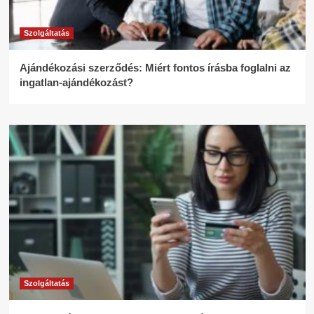
Szolgáltatás
Ajándékozási szerződés: Miért fontos írásba foglalni az
ingatlan-ajándékozást?
Szolgáltatás