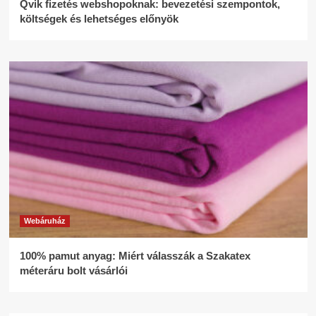
Qvik fizetés webshopoknak: bevezetési szempontok,
költségek és lehetséges előnyök
Webáruház
100% pamut anyag: Miért válasszák a Szakatex
méteráru bolt vásárlói