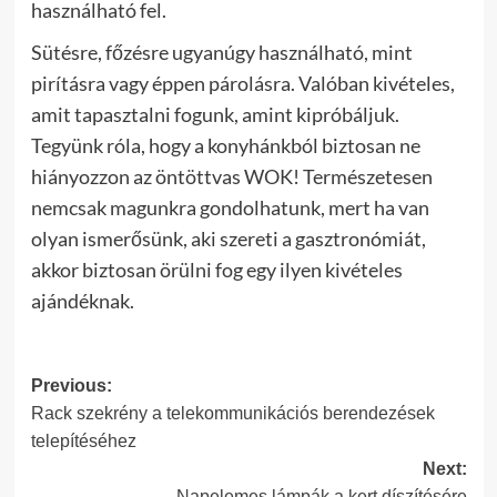
használható fel.
Sütésre, főzésre ugyanúgy használható, mint
pirításra vagy éppen párolásra. Valóban kivételes,
amit tapasztalni fogunk, amint kipróbáljuk.
Tegyünk róla, hogy a konyhánkból biztosan ne
hiányozzon az öntöttvas WOK! Természetesen
nemcsak magunkra gondolhatunk, mert ha van
olyan ismerősünk, aki szereti a gasztronómiát,
akkor biztosan örülni fog egy ilyen kivételes
ajándéknak.
Post
Previous:
Rack szekrény a telekommunikációs berendezések
navigation
telepítéséhez
Next:
Napelemes lámpák a kert díszítésére