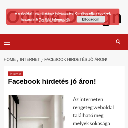
Skip
Online Design
to
A weboldal használatának folytatásával Ön elfogadja a cookie-k
content
Elfogadom
használatát
További információk
Primary
Menu
HOME
INTERNET
FACEBOOK HIRDETÉS JÓ ÁRON!
Internet
Facebook hirdetés jó áron!
Az interneten
rengeteg weboldal
található meg,
melyek sokasága