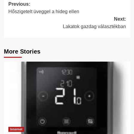
Post
Previous:
Hőszigetelt üveggel a hideg ellen
navigation
Next:
Lakatok gazdag választékban
More Stories
Internet