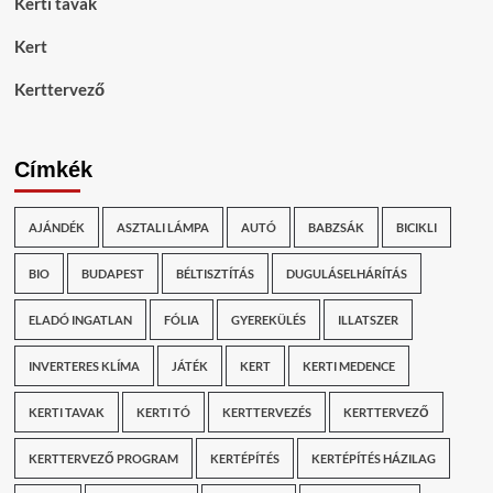
Kerti tavak
Kert
Kerttervező
Címkék
AJÁNDÉK
ASZTALI LÁMPA
AUTÓ
BABZSÁK
BICIKLI
BIO
BUDAPEST
BÉLTISZTÍTÁS
DUGULÁSELHÁRÍTÁS
ELADÓ INGATLAN
FÓLIA
GYEREKÜLÉS
ILLATSZER
INVERTERES KLÍMA
JÁTÉK
KERT
KERTI MEDENCE
KERTI TAVAK
KERTI TÓ
KERTTERVEZÉS
KERTTERVEZŐ
KERTTERVEZŐ PROGRAM
KERTÉPÍTÉS
KERTÉPÍTÉS HÁZILAG