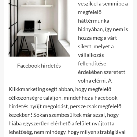
veszik el a semmibe a
megfelelő
háttérmunka
hiányában, így nem is
hozza meg a várt
sikert, melyet a
vállalkozás
fellendítése
Facebook hirdetés
érdekében szeretett
volna elérni. A
Klikkmarketing segít abban, hogy megfelelő
célközönségre találjon, mindehhez a
Facebook
hirdetés
nyújt megoldást, persze csak megfelelő
kezekben! Sokan szembesültek már azzal, hogy
hiába egyszerűen elérhető a felület nyújtotta
lehetőség, nem mindegy, hogy milyen stratégiával