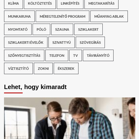
KLÍMA
KÖLTÖZTETÉS
LINKÉPÍTÉS
MEGTAKARÍTÁS
MUNKARUHA
MÉREGTELENÍTŐ PROGRAM
MŰANYAG ABLAK
NYOMTATÓ
PÓLÓ
SZAUNA
SZIKLAKERT
SZIKLAKERTI ÉVELŐK
SZIVATTYÚ
SZÖVEGÍRÁS
SZŐNYEGTISZTÍTÁS
TELEFON
TV
TÁVIRÁNYÍTÓ
VÍZTISZTÍTÓ
ZOKNI
ÉKSZEREK
Lehet, hogy kimaradt