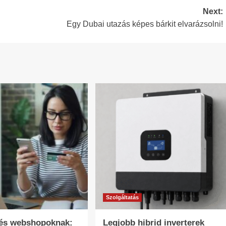
Next:
Egy Dubai utazás képes bárkit elvarázsolni!
Szolgáltatás
tés webshopoknak:
Legjobb hibrid inverterek