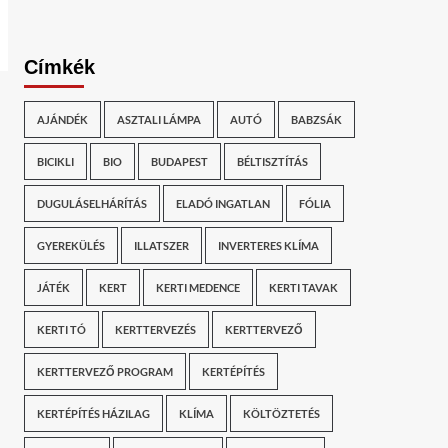
Címkék
AJÁNDÉK
ASZTALI LÁMPA
AUTÓ
BABZSÁK
BICIKLI
BIO
BUDAPEST
BÉLTISZTÍTÁS
DUGULÁSELHÁRÍTÁS
ELADÓ INGATLAN
FÓLIA
GYEREKÜLÉS
ILLATSZER
INVERTERES KLÍMA
JÁTÉK
KERT
KERTI MEDENCE
KERTI TAVAK
KERTI TÓ
KERTTERVEZÉS
KERTTERVEZŐ
KERTTERVEZŐ PROGRAM
KERTÉPÍTÉS
KERTÉPÍTÉS HÁZILAG
KLÍMA
KÖLTÖZTETÉS