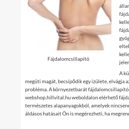
álla
fájd
kell
fájd
gyóg
elte
kell
Fájdalomcsillapító
jele
A kü
megüti magát, becsípődik egy ízülete, elvágja az
probléma. A környezetbarát fájdalomcsillapító
webshop.hillvital.hu weboldalon elérhető fájd
természetes alapanyagokból, amelyek nincsenek
áldásos hatásait Ön is megérezheti, ha megrend