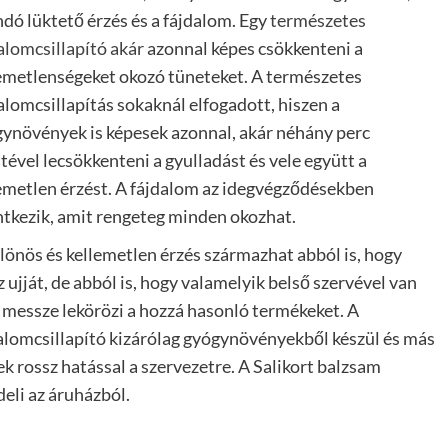
ndó lüktető érzés és a fájdalom. Egy
természetes
alomcsillapító akár
azonnal képes csökkenteni a
emetlenségeket okozó tüneteket. A természetes
alomcsillapítás sokaknál elfogadott, hiszen a
ynövények is képesek azonnal, akár néhány perc
ltével lecsökkenteni a gyulladást és vele együtt a
emetlen érzést. A fájdalom az idegvégződésekben
ntkezik, amit rengeteg minden okozhat.
lönös és kellemetlen érzés származhat abból is, hogy
 ujját, de abból is, hogy valamelyik belső szervével van
 messze lekörözi a hozzá hasonló termékeket. A
alomcsillapító kizárólag gyógynövényekből készül és más
 rossz hatással a szervezetre. A Salikort balzsam
eli az áruházból.