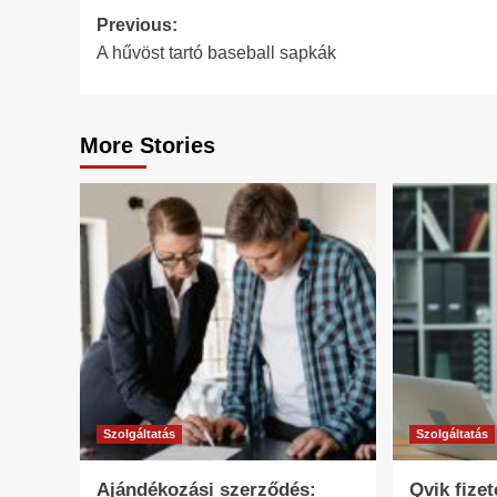
Post
Previous:
A hűvöst tartó baseball sapkák
navigation
More Stories
Szolgáltatás
Szolgáltatás
Ajándékozási szerződés:
Qvik fize