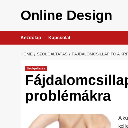
Skip
to
Online Design
content
Kezdőlap
Kapcsolat
HOME
SZOLGÁLTATÁS
FÁJDALOMCSILLAPÍTÓ A KR
Szolgáltatás
Fájdalomcsillap
problémákra
A kü
kell