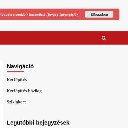
Elfogadom
lfogadja a cookie-k használatát
További információk
Navigáció
Kertépítés
Kertépítés házilag
Sziklakert
Legutóbbi bejegyzések