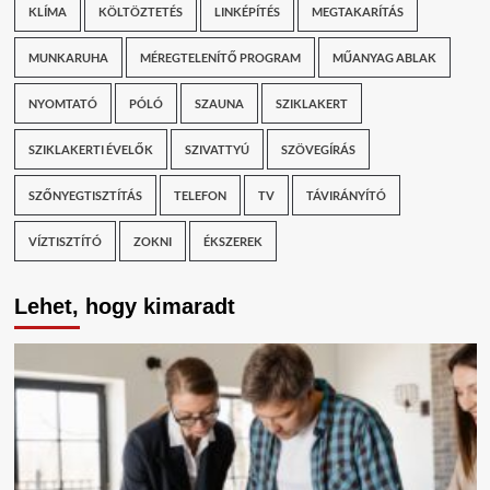
KLÍMA
KÖLTÖZTETÉS
LINKÉPÍTÉS
MEGTAKARÍTÁS
MUNKARUHA
MÉREGTELENÍTŐ PROGRAM
MŰANYAG ABLAK
NYOMTATÓ
PÓLÓ
SZAUNA
SZIKLAKERT
SZIKLAKERTI ÉVELŐK
SZIVATTYÚ
SZÖVEGÍRÁS
SZŐNYEGTISZTÍTÁS
TELEFON
TV
TÁVIRÁNYÍTÓ
VÍZTISZTÍTÓ
ZOKNI
ÉKSZEREK
Lehet, hogy kimaradt