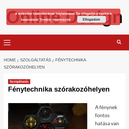
Skip
Online Design
to
A weboldal használatának folytatásával Ön elfogadja a cookie-k
content
Elfogadom
használatát
További információk
Primary
Menu
HOME
SZOLGÁLTATÁS
FÉNYTECHNIKA
SZÓRAKOZÓHELYEN
Szolgáltatás
Fénytechnika szórakozóhelyen
A fénynek
fontos
hatása van