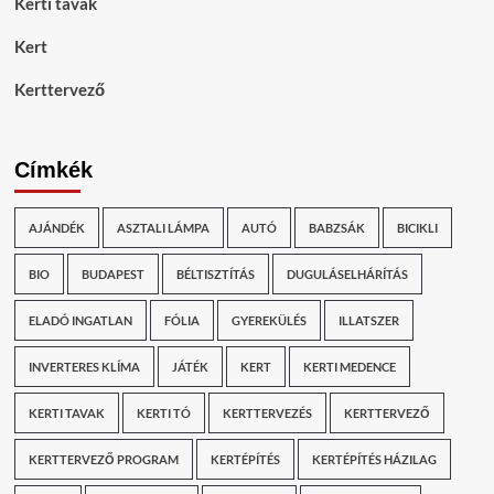
Kerti tavak
Kert
Kerttervező
Címkék
AJÁNDÉK
ASZTALI LÁMPA
AUTÓ
BABZSÁK
BICIKLI
BIO
BUDAPEST
BÉLTISZTÍTÁS
DUGULÁSELHÁRÍTÁS
ELADÓ INGATLAN
FÓLIA
GYEREKÜLÉS
ILLATSZER
INVERTERES KLÍMA
JÁTÉK
KERT
KERTI MEDENCE
KERTI TAVAK
KERTI TÓ
KERTTERVEZÉS
KERTTERVEZŐ
KERTTERVEZŐ PROGRAM
KERTÉPÍTÉS
KERTÉPÍTÉS HÁZILAG