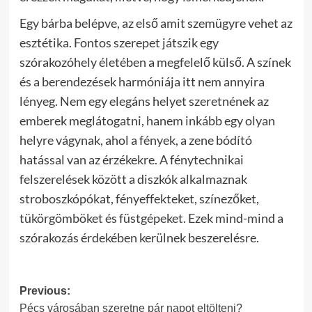
Egy bárba belépve, az első amit szemügyre vehet az
esztétika. Fontos szerepet játszik egy
szórakozóhely életében a megfelelő külső. A színek
és a berendezések harmóniája itt nem annyira
lényeg. Nem egy elegáns helyet szeretnének az
emberek meglátogatni, hanem inkább egy olyan
helyre vágynak, ahol a fények, a zene bódító
hatással van az érzékekre. A fénytechnikai
felszerelések között a diszkók alkalmaznak
stroboszkópókat, fényeffekteket, színezőket,
tükörgömböket és füstgépeket. Ezek mind-mind a
szórakozás érdekében kerülnek beszerelésre.
Post
Previous:
Pécs városában szeretne pár napot eltölteni?