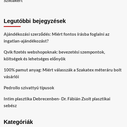
Sziklakert
Legutóbbi bejegyzések
Ajándékozási szerződés: Miért fontos írásba foglalni az
ingatlan-ajándékozást?
Qvik fizetés webshopoknak: bevezetési szempontok,
költségek és lehetséges előnyök
100% pamut anyag: Miért válasszák a Szakatex méteráru bolt
vásárlói
Pedrollo szivattyú típusok
Intim plasztika Debrecenben- Dr. Fábián Zsolt plasztikai
sebész
Kategóriák