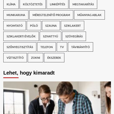
KLÍMA
KÖLTÖZTETÉS
LINKÉPÍTÉS
MEGTAKARÍTÁS
MUNKARUHA
MÉREGTELENÍTŐ PROGRAM
MŰANYAG ABLAK
NYOMTATÓ
PÓLÓ
SZAUNA
SZIKLAKERT
SZIKLAKERTI ÉVELŐK
SZIVATTYÚ
SZÖVEGÍRÁS
SZŐNYEGTISZTÍTÁS
TELEFON
TV
TÁVIRÁNYÍTÓ
VÍZTISZTÍTÓ
ZOKNI
ÉKSZEREK
Lehet, hogy kimaradt