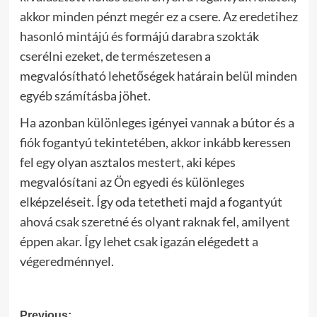
akkor minden pénzt megér ez a csere.
Az eredetihez
hasonló mintájú és formájú darabra szokták
cserélni ezeket, de természetesen a
megvalósítható lehetőségek határain belül minden
egyéb számításba jöhet.
Ha azonban különleges igényei vannak a bútor és a
fiók fogantyú tekintetében, akkor inkább keressen
fel egy olyan asztalos mestert, aki képes
megvalósítani az Ön egyedi és különleges
elképzeléseit. Így oda tetetheti majd a fogantyút
ahová csak szeretné és olyant raknak fel, amilyent
éppen akar. Így lehet csak igazán elégedett a
végeredménnyel.
Previous: