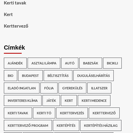
Kerti tavak
Kert
Kerttervező
Címkék
AJÁNDÉK
ASZTALI LÁMPA
AUTÓ
BABZSÁK
BICIKLI
BIO
BUDAPEST
BÉLTISZTÍTÁS
DUGULÁSELHÁRÍTÁS
ELADÓ INGATLAN
FÓLIA
GYEREKÜLÉS
ILLATSZER
INVERTERES KLÍMA
JÁTÉK
KERT
KERTI MEDENCE
KERTI TAVAK
KERTI TÓ
KERTTERVEZÉS
KERTTERVEZŐ
KERTTERVEZŐ PROGRAM
KERTÉPÍTÉS
KERTÉPÍTÉS HÁZILAG