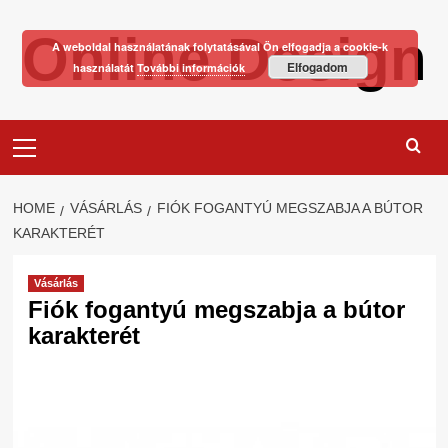
Skip
Online Design
to
A weboldal használatának folytatásával Ön elfogadja a cookie-k
content
Elfogadom
használatát
További információk
Primary
Menu
HOME
VÁSÁRLÁS
FIÓK FOGANTYÚ MEGSZABJA A BÚTOR
KARAKTERÉT
Vásárlás
Fiók fogantyú megszabja a bútor
karakterét