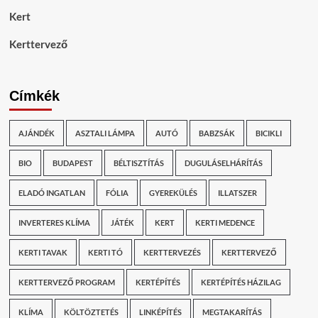
Kert
Kerttervező
Címkék
AJÁNDÉK
ASZTALI LÁMPA
AUTÓ
BABZSÁK
BICIKLI
BIO
BUDAPEST
BÉLTISZTÍTÁS
DUGULÁSELHÁRÍTÁS
ELADÓ INGATLAN
FÓLIA
GYEREKÜLÉS
ILLATSZER
INVERTERES KLÍMA
JÁTÉK
KERT
KERTI MEDENCE
KERTI TAVAK
KERTI TÓ
KERTTERVEZÉS
KERTTERVEZŐ
KERTTERVEZŐ PROGRAM
KERTÉPÍTÉS
KERTÉPÍTÉS HÁZILAG
KLÍMA
KÖLTÖZTETÉS
LINKÉPÍTÉS
MEGTAKARÍTÁS