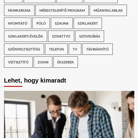
MUNKARUHA
MÉREGTELENÍTŐ PROGRAM
MŰANYAG ABLAK
NYOMTATÓ
PÓLÓ
SZAUNA
SZIKLAKERT
SZIKLAKERTI ÉVELŐK
SZIVATTYÚ
SZÖVEGÍRÁS
SZŐNYEGTISZTÍTÁS
TELEFON
TV
TÁVIRÁNYÍTÓ
VÍZTISZTÍTÓ
ZOKNI
ÉKSZEREK
Lehet, hogy kimaradt