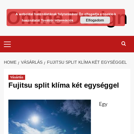
Skip
Online Design
to
A weboldal használatának folytatásával Ön elfogadja a cookie-k
content
Elfogadom
használatát
További információk
Primary
Menu
HOME
VÁSÁRLÁS
FUJITSU SPLIT KLÍMA KÉT EGYSÉGGEL
Vásárlás
Fujitsu split klíma két egységgel
Egy