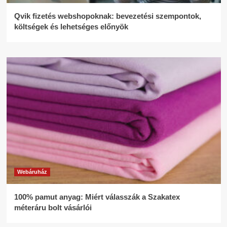
Qvik fizetés webshopoknak: bevezetési szempontok,
költségek és lehetséges előnyök
Webáruház
100% pamut anyag: Miért válasszák a Szakatex
méteráru bolt vásárlói