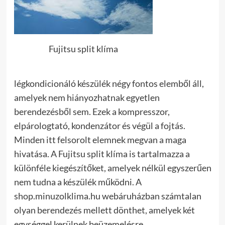
Fujitsu split klíma
légkondicionáló készülék négy fontos elemből áll,
amelyek nem hiányozhatnak egyetlen
berendezésből sem. Ezek a kompresszor,
elpárologtató, kondenzátor és végül a fojtás.
Minden itt felsorolt elemnek megvan a maga
hivatása. A Fujitsu split klíma is tartalmazza a
különféle kiegészítőket, amelyek nélkül egyszerűen
nem tudna a készülék működni. A
shop.minuzolklima.hu webáruházban számtalan
olyan berendezés mellett dönthet, amelyek két
egységgel kerülnek beüzemelésre.