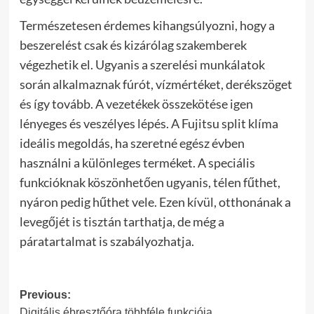
Természetesen érdemes kihangsúlyozni, hogy a
beszerelést csak és kizárólag szakemberek
végezhetik el. Ugyanis a szerelési munkálatok
során alkalmaznak fúrót, vízmértéket, derékszöget
és így tovább. A vezetékek összekötése igen
lényeges és veszélyes lépés. A Fujitsu split klíma
ideális megoldás, ha szeretné egész évben
használni a különleges terméket. A speciális
funkcióknak köszönhetően ugyanis, télen fűthet,
nyáron pedig hűthet vele. Ezen kívül, otthonának a
levegőjét is tisztán tarthatja, de még a
páratartalmat is szabályozhatja.
Post
Previous:
Digitális ébresztőóra többféle funkciója