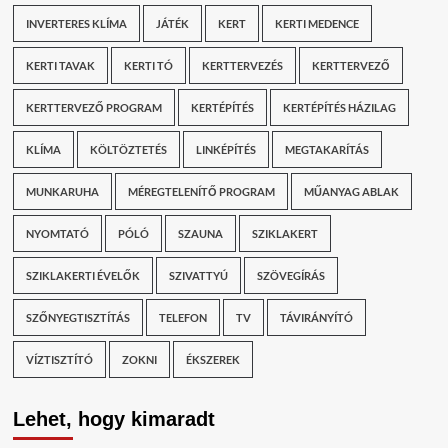
INVERTERES KLÍMA
JÁTÉK
KERT
KERTI MEDENCE
KERTI TAVAK
KERTI TÓ
KERTTERVEZÉS
KERTTERVEZŐ
KERTTERVEZŐ PROGRAM
KERTÉPÍTÉS
KERTÉPÍTÉS HÁZILAG
KLÍMA
KÖLTÖZTETÉS
LINKÉPÍTÉS
MEGTAKARÍTÁS
MUNKARUHA
MÉREGTELENÍTŐ PROGRAM
MŰANYAG ABLAK
NYOMTATÓ
PÓLÓ
SZAUNA
SZIKLAKERT
SZIKLAKERTI ÉVELŐK
SZIVATTYÚ
SZÖVEGÍRÁS
SZŐNYEGTISZTÍTÁS
TELEFON
TV
TÁVIRÁNYÍTÓ
VÍZTISZTÍTÓ
ZOKNI
ÉKSZEREK
Lehet, hogy kimaradt