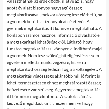
választhatnak az érdeklődők, illetve az is, hogy
adott év alatt bizonyos nagyságú összeg
megtakarításával, mekkora összeg lesz elérhető, ha
a gyermek betölti a tizennyolcaik életévét. A
gyermek megtakarítás itt könnyen megtalálható. A
honlapon számos hasznos információ olvasható el
a megtakarítási lehetőségekről.
Látható, hogy
tudatos megtakarítással könnyen elindítható majd
a gyermek. Nem lesz szükség hiteligénylésre, sem
egyetem melletti munkavégzésre, hiszen a
megtakarított összeg fedezni fogja a költségeket. A
megtakarítás végösszege akár több millió forint is
lehet, természetesen ehhez meghatározott összeg
befizetésére van szükség. A gyermek megtakarítás
itt bármikor megtekinthető. A szülők számára
kedvező megoldást kínál, hiszen nem kell nagy