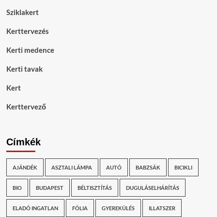
Sziklakert
Kerttervezés
Kerti medence
Kerti tavak
Kert
Kerttervező
Címkék
AJÁNDÉK
ASZTALI LÁMPA
AUTÓ
BABZSÁK
BICIKLI
BIO
BUDAPEST
BÉLTISZTÍTÁS
DUGULÁSELHÁRÍTÁS
ELADÓ INGATLAN
FÓLIA
GYEREKÜLÉS
ILLATSZER