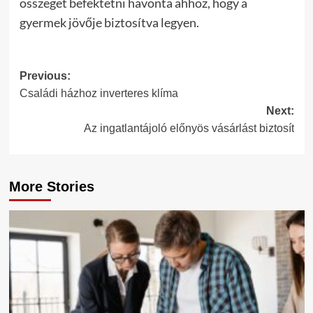
összeget befektetni havonta ahhoz, hogy a
gyermek jövője biztosítva legyen.
Post
Previous:
Családi házhoz inverteres klíma
navigation
Next:
Az ingatlantájoló előnyös vásárlást biztosít
More Stories