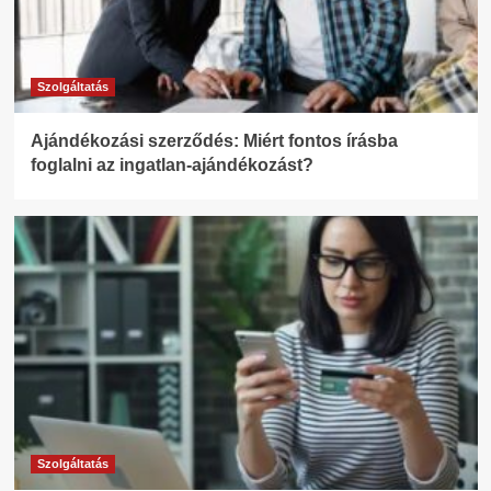
Szolgáltatás
Ajándékozási szerződés: Miért fontos írásba
foglalni az ingatlan-ajándékozást?
Szolgáltatás