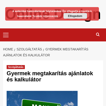
Skip
Online Design
to
A weboldal használatának folytatásával Ön elfogadja a cookie-k
content
Elfogadom
használatát
További információk
Primary
Menu
HOME
SZOLGÁLTATÁS
GYERMEK MEGTAKARÍTÁS
AJÁNLATOK ÉS KALKULÁTOR
Szolgáltatás
Gyermek megtakarítás ajánlatok
és kalkulátor