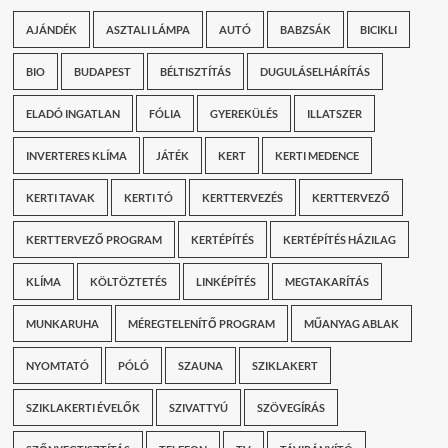
AJÁNDÉK
ASZTALI LÁMPA
AUTÓ
BABZSÁK
BICIKLI
BIO
BUDAPEST
BÉLTISZTÍTÁS
DUGULÁSELHÁRÍTÁS
ELADÓ INGATLAN
FÓLIA
GYEREKÜLÉS
ILLATSZER
INVERTERES KLÍMA
JÁTÉK
KERT
KERTI MEDENCE
KERTI TAVAK
KERTI TÓ
KERTTERVEZÉS
KERTTERVEZŐ
KERTTERVEZŐ PROGRAM
KERTÉPÍTÉS
KERTÉPÍTÉS HÁZILAG
KLÍMA
KÖLTÖZTETÉS
LINKÉPÍTÉS
MEGTAKARÍTÁS
MUNKARUHA
MÉREGTELENÍTŐ PROGRAM
MŰANYAG ABLAK
NYOMTATÓ
PÓLÓ
SZAUNA
SZIKLAKERT
SZIKLAKERTI ÉVELŐK
SZIVATTYÚ
SZÖVEGÍRÁS