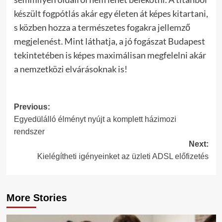
készült fogpótlás akár egy életen át képes kitartani,
s közben hozza a természetes fogakra jellemző
megjelenést. Mint láthatja, a jó fogászat Budapest
tekintetében is képes maximálisan megfelelni akár
a nemzetközi elvárásoknak is!
Post
Previous:
Egyedülálló élményt nyújt a komplett házimozi
navigation
rendszer
Next:
Kielégítheti igényeinket az üzleti ADSL előfizetés
More Stories