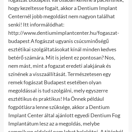
hogy kezeltesse fogait, akkor a Dentium Implant
Centernél jobb megoldást nem nagyon találhat
senki! Itt informálódhat:
http://www.dentiumimplantcenter.hu/fogaszat-
budapest A fogászat ugyanis csúcsminőségű
esztétikai szolgáltatásokat kínál minden kedves
betérő számára. Mit is jelent ez pontosan? Nos,
nem mást, mint a fogazat eredeti alakjának és
színének a visszaállítását.
Természetesen egy
remek fogászat Budapest esetében olyan
megoldással is tud szolgálni, mely egyszerre
esztétikus és praktikus! Ha Önnek például
fogpótlásra lenne szüksége, akkor a Dentium
Implant Center által ajánlott egyedi Dentium Fog
Implantátum lesz az a megoldás, melybe
semmilyen oldalról nem lehet belekötni. A titánból