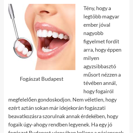
Tény, hogy a
legtöbb magyar
ember jóval
nagyobb
figyelmet fordít
arra, hogy éppen
milyen
agyzsibbasztó
műsort nézzen a
Fogászat Budapest
tévében annál,
hogy fogairól
megfelelően gondoskodjon. Nem véletlen, hogy
ezért aztán sokan már idejekorán fogászati
beavatkozásra szorulnak annak érdekében, hogy
fogaik úgy-ahogy rendben legyenek. Ha egy jó
fogászat Budapest városában kellene a páciensnek,