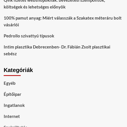
Qvik fizetés webshopoknak: bevezetési szempontok,
költségek és lehetséges előnyök
100% pamut anyag: Miért válasszák a Szakatex méteráru bolt
vásárlói
Pedrollo szivattyú típusok
Intim plasztika Debrecenben- Dr. Fábián Zsolt plasztikai
sebész
Kategóriák
Egyéb
Építőipar
Ingatlanok
Internet