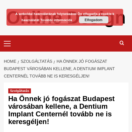
Skip
Online Design
to
A weboldal használatának folytatásával Ön elfogadja a cookie-k
content
Elfogadom
használatát
További információk
Primary
Menu
HOME
SZOLGÁLTATÁS
HA ÖNNEK JÓ FOGÁSZAT
BUDAPEST VÁROSÁBAN KELLENE, A DENTIUM IMPLANT
CENTERNÉL TOVÁBB NE IS KERESGÉLJEN!
Szolgáltatás
Ha Önnek jó fogászat Budapest
városában kellene, a Dentium
Implant Centernél tovább ne is
keresgéljen!