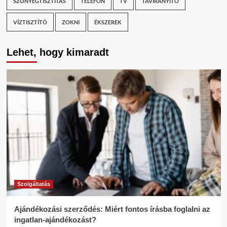
SZŐNYEGTISZTÍTÁS
TELEFON
TV
TÁVIRÁNYÍTÓ
VÍZTISZTÍTÓ
ZOKNI
ÉKSZEREK
Lehet, hogy kimaradt
Szolgáltatás
Ajándékozási szerződés: Miért fontos írásba foglalni az
ingatlan-ajándékozást?