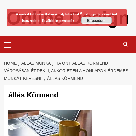
Skip
Online Design
to
A weboldal használatának folytatásával Ön elfogadja a cookie-k
content
Elfogadom
használatát
További információk
Primary
Menu
HOME
ÁLLÁS MUNKA
HA ÖNT ÁLLÁS KÖRMEND
VÁROSÁBAN ÉRDEKLI, AKKOR EZEN A HONLAPON ÉRDEMES
MUNKÁT KERESNI!
ÁLLÁS KÖRMEND
állás Körmend