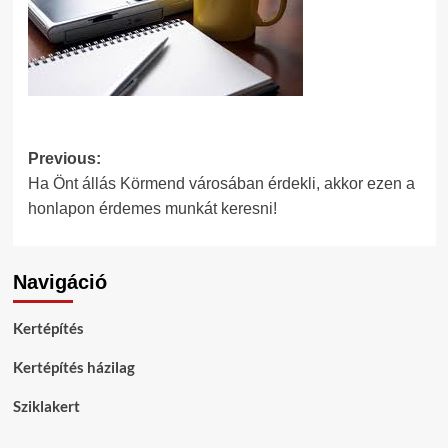
Post
Previous:
Ha Önt állás Körmend városában érdekli, akkor ezen a
navigation
honlapon érdemes munkát keresni!
Navigáció
Kertépítés
Kertépítés házilag
Sziklakert