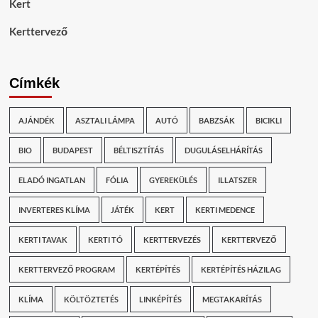
Kert
Kerttervező
Címkék
AJÁNDÉK
ASZTALI LÁMPA
AUTÓ
BABZSÁK
BICIKLI
BIO
BUDAPEST
BÉLTISZTÍTÁS
DUGULÁSELHÁRÍTÁS
ELADÓ INGATLAN
FÓLIA
GYEREKÜLÉS
ILLATSZER
INVERTERES KLÍMA
JÁTÉK
KERT
KERTI MEDENCE
KERTI TAVAK
KERTI TÓ
KERTTERVEZÉS
KERTTERVEZŐ
KERTTERVEZŐ PROGRAM
KERTÉPÍTÉS
KERTÉPÍTÉS HÁZILAG
KLÍMA
KÖLTÖZTETÉS
LINKÉPÍTÉS
MEGTAKARÍTÁS