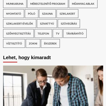
MUNKARUHA
MÉREGTELENÍTŐ PROGRAM
MŰANYAG ABLAK
NYOMTATÓ
PÓLÓ
SZAUNA
SZIKLAKERT
SZIKLAKERTI ÉVELŐK
SZIVATTYÚ
SZÖVEGÍRÁS
SZŐNYEGTISZTÍTÁS
TELEFON
TV
TÁVIRÁNYÍTÓ
VÍZTISZTÍTÓ
ZOKNI
ÉKSZEREK
Lehet, hogy kimaradt