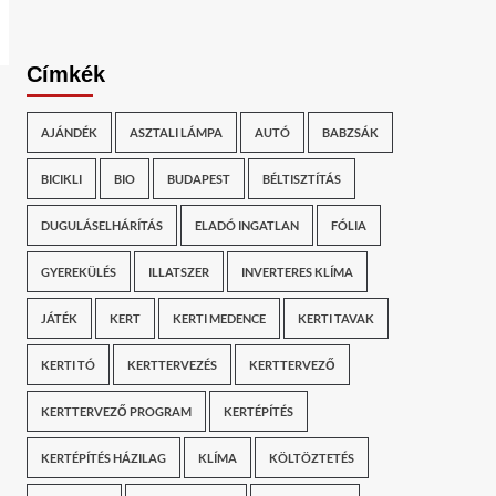
Címkék
AJÁNDÉK
ASZTALI LÁMPA
AUTÓ
BABZSÁK
BICIKLI
BIO
BUDAPEST
BÉLTISZTÍTÁS
DUGULÁSELHÁRÍTÁS
ELADÓ INGATLAN
FÓLIA
GYEREKÜLÉS
ILLATSZER
INVERTERES KLÍMA
JÁTÉK
KERT
KERTI MEDENCE
KERTI TAVAK
KERTI TÓ
KERTTERVEZÉS
KERTTERVEZŐ
KERTTERVEZŐ PROGRAM
KERTÉPÍTÉS
KERTÉPÍTÉS HÁZILAG
KLÍMA
KÖLTÖZTETÉS