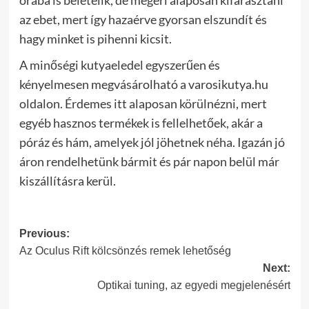
órába is beletelik, de megéri alaposan kifárasztani
az ebet, mert így hazaérve gyorsan elszundít és
hagy minket is pihenni kicsit.
A minőségi kutyaeledel egyszerűen és
kényelmesen megvásárolható a varosikutya.hu
oldalon. Érdemes itt alaposan körülnézni, mert
egyéb hasznos termékek is fellelhetőek, akár a
póráz és hám, amelyek jól jöhetnek néha. Igazán jó
áron rendelhetünk bármit és pár napon belül már
kiszállításra kerül.
Post
Previous:
Az Oculus Rift kölcsönzés remek lehetőség
navigation
Next:
Optikai tuning, az egyedi megjelenésért