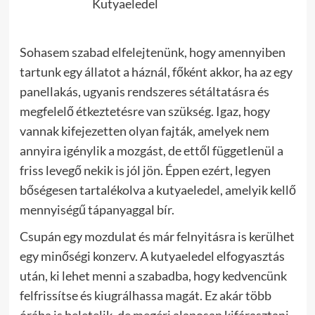
Kutyaeledel
Sohasem szabad elfelejtenünk, hogy amennyiben
tartunk egy állatot a háznál, főként akkor, ha az egy
panellakás, ugyanis rendszeres sétáltatásra és
megfelelő étkeztetésre van szükség. Igaz, hogy
vannak kifejezetten olyan fajták, amelyek nem
annyira igénylik a mozgást, de ettől függetlenül a
friss levegő nekik is jól jön. Éppen ezért, legyen
bőségesen tartalékolva a kutyaeledel, amelyik kellő
mennyiségű tápanyaggal bír.
Csupán egy mozdulat és már felnyitásra is kerülhet
egy minőségi konzerv. A kutyaeledel elfogyasztás
után, ki lehet menni a szabadba, hogy kedvencünk
felfrissítse és kiugrálhassa magát. Ez akár több