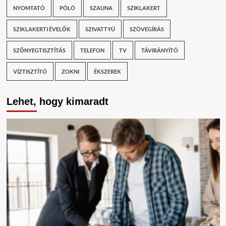
NYOMTATÓ
PÓLÓ
SZAUNA
SZIKLAKERT
SZIKLAKERTI ÉVELŐK
SZIVATTYÚ
SZÖVEGÍRÁS
SZŐNYEGTISZTÍTÁS
TELEFON
TV
TÁVIRÁNYÍTÓ
VÍZTISZTÍTÓ
ZOKNI
ÉKSZEREK
Lehet, hogy kimaradt