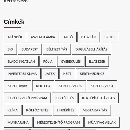
Kerttervező
Címkék
AJÁNDÉK
ASZTALI LÁMPA
AUTÓ
BABZSÁK
BICIKLI
BIO
BUDAPEST
BÉLTISZTÍTÁS
DUGULÁSELHÁRÍTÁS
ELADÓ INGATLAN
FÓLIA
GYEREKÜLÉS
ILLATSZER
INVERTERES KLÍMA
JÁTÉK
KERT
KERTI MEDENCE
KERTI TAVAK
KERTI TÓ
KERTTERVEZÉS
KERTTERVEZŐ
KERTTERVEZŐ PROGRAM
KERTÉPÍTÉS
KERTÉPÍTÉS HÁZILAG
KLÍMA
KÖLTÖZTETÉS
LINKÉPÍTÉS
MEGTAKARÍTÁS
MUNKARUHA
MÉREGTELENÍTŐ PROGRAM
MŰANYAG ABLAK