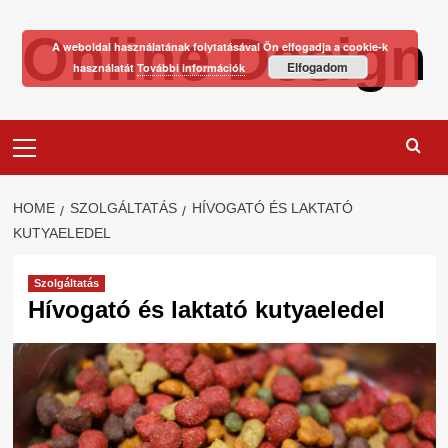
Skip
Online Design
to
A weboldal használatának folytatásával Ön elfogadja a cookie-k
content
Elfogadom
használatát
További információk
Primary
Menu
HOME
SZOLGÁLTATÁS
HÍVOGATÓ ÉS LAKTATÓ
KUTYAELEDEL
Szolgáltatás
Hívogató és laktató kutyaeledel