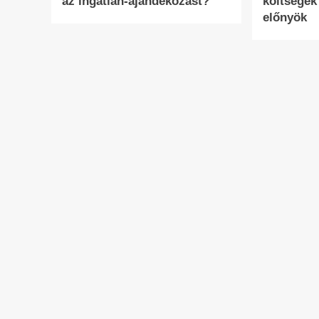
az ingatlan-ajándékozást?
költségek
előnyök