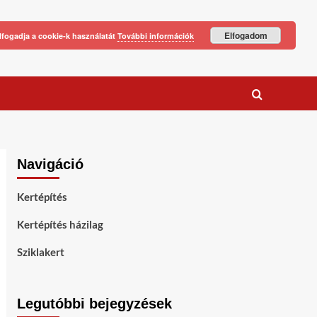
Elfogadom
lfogadja a cookie-k használatát
További információk
Navigáció
Kertépítés
Kertépítés házilag
Sziklakert
Legutóbbi bejegyzések