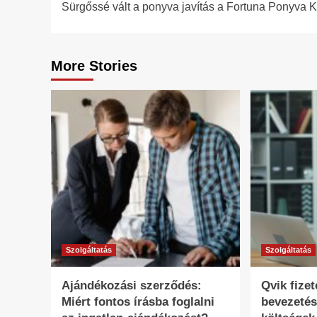
Sürgőssé vált a ponyva javítás a Fortuna Ponyva Kft
navigation
More Stories
Szolgáltatás
Szolgáltatás
Ajándékozási szerződés:
Qvik fize
Miért fontos írásba foglalni
bevezetés