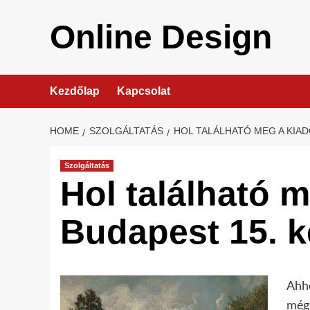
Skip
to
Online Design
content
Kezdőlap
Kapcsolat
HOME
SZOLGÁLTATÁS
HOL TALÁLHATÓ MEG A KIA
Szolgáltatás
Hol található 
Budapest 15. k
Ahho
még 