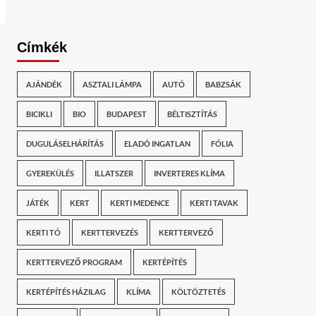
Címkék
AJÁNDÉK
ASZTALI LÁMPA
AUTÓ
BABZSÁK
BICIKLI
BIO
BUDAPEST
BÉLTISZTÍTÁS
DUGULÁSELHÁRÍTÁS
ELADÓ INGATLAN
FÓLIA
GYEREKÜLÉS
ILLATSZER
INVERTERES KLÍMA
JÁTÉK
KERT
KERTI MEDENCE
KERTI TAVAK
KERTI TÓ
KERTTERVEZÉS
KERTTERVEZŐ
KERTTERVEZŐ PROGRAM
KERTÉPÍTÉS
KERTÉPÍTÉS HÁZILAG
KLÍMA
KÖLTÖZTETÉS