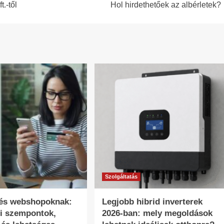
.-től
Hol hirdethetőek az albérletek?
Szolgáltatás
tés webshopoknak:
Legjobb hibrid inverterek
i szempontok,
2026-ban: mely megoldások