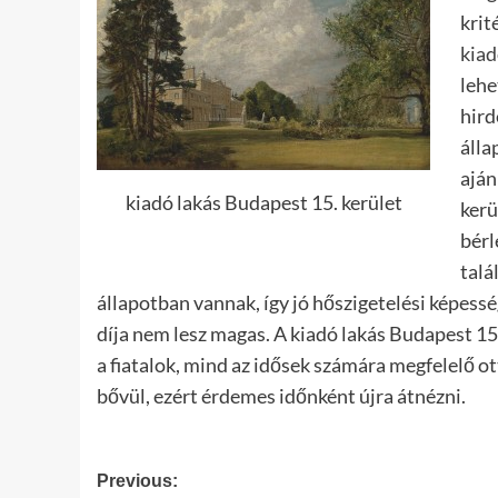
krit
kiad
lehe
hird
álla
aján
kiadó lakás Budapest 15. kerület
kerü
bérl
talá
állapotban vannak, így jó hőszigetelési képessé
díja nem lesz magas. A kiadó lakás Budapest 15
a fiatalok, mind az idősek számára megfelelő o
bővül, ezért érdemes időnként újra átnézni.
Post
Previous: