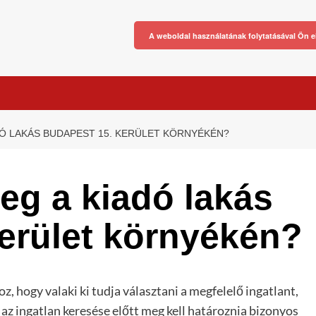
A weboldal használatának folytatásával Ön e
DÓ LAKÁS BUDAPEST 15. KERÜLET KÖRNYÉKÉN?
meg a kiadó lakás
erület környékén?
z, hogy valaki ki tudja választani a megfelelő ingatlant,
az ingatlan keresése előtt meg kell határoznia bizonyos