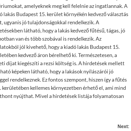
ériumokat, amelyeknek meg kell felelnie az ingatlannak.
A
ó lakás Budapest 15. kerület környékén kedvező
választás
t, ugyanis jó tulajdonságokkal rendelkezik. A
etésekben látható, hogy a lakás kedvező fűtésű, tágas, jó
potban van és több szobával is rendelkezik. Az
latokból jól kivehető, hogy a kiadó lakás Budapest 15.
letében kedvező áron bérelhető ki.
Természetesen, a
eti díjat kiegészíti a rezsi költség is. A hirdetések mellett
lható képeken látható, hogy a lakások nyílászárói jó
ggel rendelkeznek. Ez fontos szempont, hiszen így a fűtés
. kerületében kellemes környezetben érhető el, ami mind
tthont nyújthat. Mivel a hirdetések listája folyamatosan
Next: