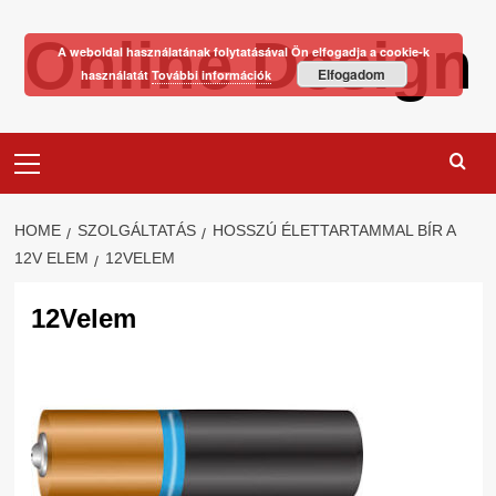
Skip
Online Design
to
A weboldal használatának folytatásával Ön elfogadja a cookie-k
content
Elfogadom
használatát
További információk
Primary
Menu
HOME
SZOLGÁLTATÁS
HOSSZÚ ÉLETTARTAMMAL BÍR A
12V ELEM
12VELEM
12Velem