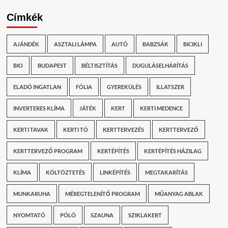
Címkék
AJÁNDÉK
ASZTALI LÁMPA
AUTÓ
BABZSÁK
BICIKLI
BIO
BUDAPEST
BÉLTISZTÍTÁS
DUGULÁSELHÁRÍTÁS
ELADÓ INGATLAN
FÓLIA
GYEREKÜLÉS
ILLATSZER
INVERTERES KLÍMA
JÁTÉK
KERT
KERTI MEDENCE
KERTI TAVAK
KERTI TÓ
KERTTERVEZÉS
KERTTERVEZŐ
KERTTERVEZŐ PROGRAM
KERTÉPÍTÉS
KERTÉPÍTÉS HÁZILAG
KLÍMA
KÖLTÖZTETÉS
LINKÉPÍTÉS
MEGTAKARÍTÁS
MUNKARUHA
MÉREGTELENÍTŐ PROGRAM
MŰANYAG ABLAK
NYOMTATÓ
PÓLÓ
SZAUNA
SZIKLAKERT