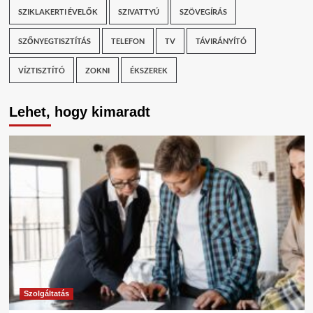
SZIKLAKERTI ÉVELŐK
SZIVATTYÚ
SZÖVEGÍRÁS
SZŐNYEGTISZTÍTÁS
TELEFON
TV
TÁVIRÁNYÍTÓ
VÍZTISZTÍTÓ
ZOKNI
ÉKSZEREK
Lehet, hogy kimaradt
Szolgáltatás