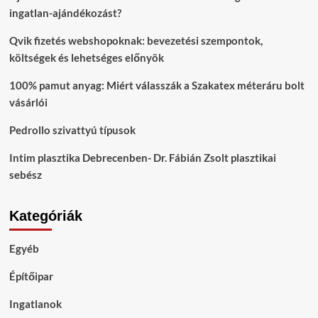
ingatlan-ajándékozást?
Qvik fizetés webshopoknak: bevezetési szempontok,
költségek és lehetséges előnyök
100% pamut anyag: Miért válasszák a Szakatex méteráru bolt
vásárlói
Pedrollo szivattyú típusok
Intim plasztika Debrecenben- Dr. Fábián Zsolt plasztikai
sebész
Kategóriák
Egyéb
Építőipar
Ingatlanok