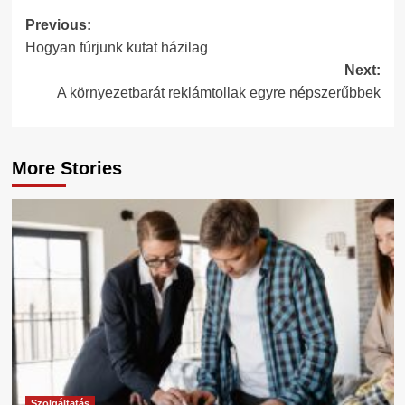
Post
Previous:
Hogyan fúrjunk kutat házilag
navigation
Next:
A környezetbarát reklámtollak egyre népszerűbbek
More Stories
Szolgáltatás