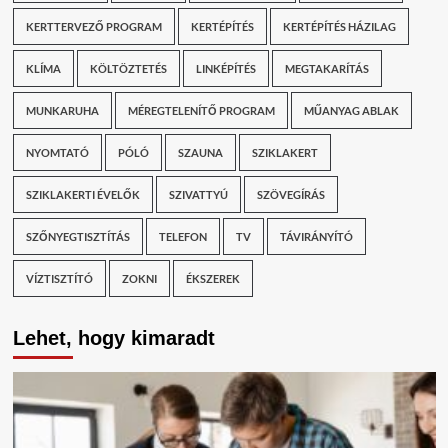
KERTTERVEZŐ PROGRAM
KERTÉPÍTÉS
KERTÉPÍTÉS HÁZILAG
KLÍMA
KÖLTÖZTETÉS
LINKÉPÍTÉS
MEGTAKARÍTÁS
MUNKARUHA
MÉREGTELENÍTŐ PROGRAM
MŰANYAG ABLAK
NYOMTATÓ
PÓLÓ
SZAUNA
SZIKLAKERT
SZIKLAKERTI ÉVELŐK
SZIVATTYÚ
SZÖVEGÍRÁS
SZŐNYEGTISZTÍTÁS
TELEFON
TV
TÁVIRÁNYÍTÓ
VÍZTISZTÍTÓ
ZOKNI
ÉKSZEREK
Lehet, hogy kimaradt