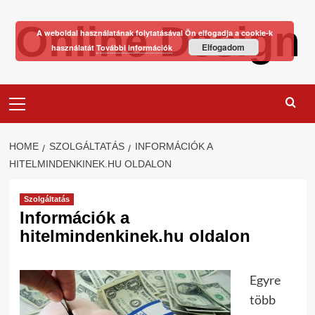
Skip
Online Design
to
A weboldal használatának folytatásával Ön elfogadja a cookie-k
content
Elfogadom
használatát
További információk
Primary
Menu
HOME
SZOLGÁLTATÁS
INFORMÁCIÓK A
HITELMINDENKINEK.HU OLDALON
Szolgáltatás
Információk a
hitelmindenkinek.hu oldalon
Egyre
több