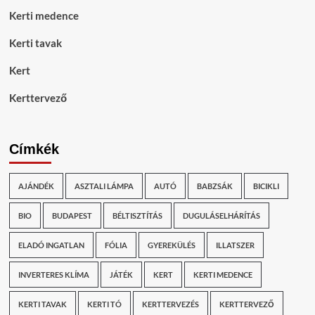
Kerti medence
Kerti tavak
Kert
Kerttervező
Címkék
AJÁNDÉK
ASZTALI LÁMPA
AUTÓ
BABZSÁK
BICIKLI
BIO
BUDAPEST
BÉLTISZTÍTÁS
DUGULÁSELHÁRÍTÁS
ELADÓ INGATLAN
FÓLIA
GYEREKÜLÉS
ILLATSZER
INVERTERES KLÍMA
JÁTÉK
KERT
KERTI MEDENCE
KERTI TAVAK
KERTI TÓ
KERTTERVEZÉS
KERTTERVEZŐ