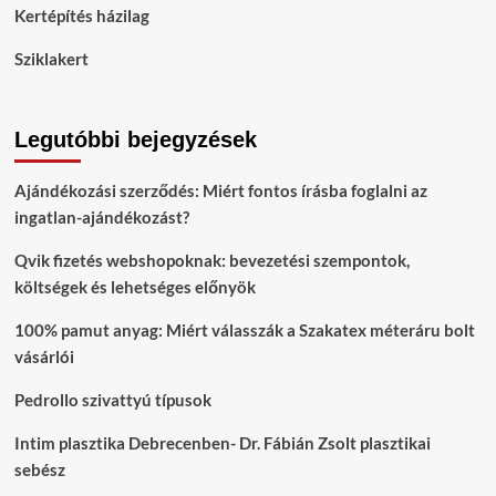
Kertépítés házilag
Sziklakert
Legutóbbi bejegyzések
Ajándékozási szerződés: Miért fontos írásba foglalni az
ingatlan-ajándékozást?
Qvik fizetés webshopoknak: bevezetési szempontok,
költségek és lehetséges előnyök
100% pamut anyag: Miért válasszák a Szakatex méteráru bolt
vásárlói
Pedrollo szivattyú típusok
Intim plasztika Debrecenben- Dr. Fábián Zsolt plasztikai
sebész