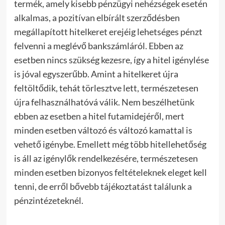
termék, amely kisebb pénzügyi nehézségek esetén
alkalmas, a pozitívan elbírált szerződésben
megállapított hitelkeret erejéig lehetséges pénzt
felvenni a meglévő bankszámláról.
Ebben az
esetben nincs szükség kezesre, így a hitel igénylése
is jóval egyszerűbb. Amint a hitelkeret újra
feltöltődik, tehát törlesztve lett, természetesen
újra felhasználhatóvá válik. Nem beszélhetünk
ebben az esetben a hitel futamidejéről, mert
minden esetben változó és változó kamattal is
vehető igénybe. Emellett még több hitellehetőség
is áll az igénylők rendelkezésére, természetesen
minden esetben bizonyos feltételeknek eleget kell
tenni, de erről bővebb tájékoztatást találunk a
pénzintézeteknél.