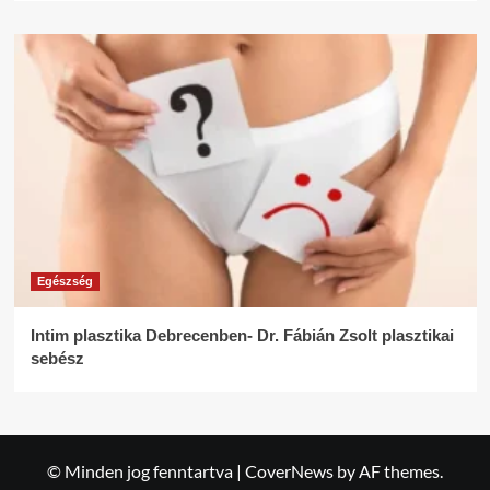
Egészség
Intim plasztika Debrecenben- Dr. Fábián Zsolt plasztikai
sebész
© Minden jog fenntartva
|
CoverNews
by AF themes.