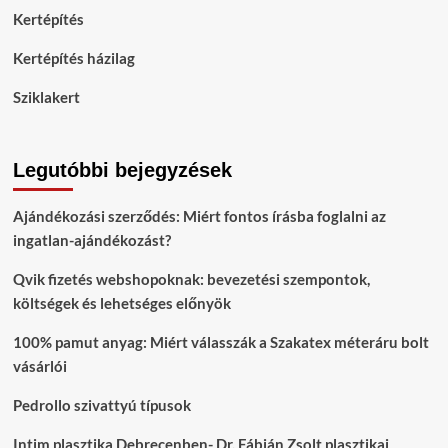
Kertépítés
Kertépítés házilag
Sziklakert
Legutóbbi bejegyzések
Ajándékozási szerződés: Miért fontos írásba foglalni az
ingatlan-ajándékozást?
Qvik fizetés webshopoknak: bevezetési szempontok,
költségek és lehetséges előnyök
100% pamut anyag: Miért válasszák a Szakatex méteráru bolt
vásárlói
Pedrollo szivattyú típusok
Intim plasztika Debrecenben- Dr. Fábián Zsolt plasztikai