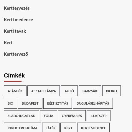
Kerttervezés
Kerti medence
Kerti tavak
Kert
Kerttervező
Címkék
AJÁNDÉK
ASZTALI LÁMPA
AUTÓ
BABZSÁK
BICIKLI
BIO
BUDAPEST
BÉLTISZTÍTÁS
DUGULÁSELHÁRÍTÁS
ELADÓ INGATLAN
FÓLIA
GYEREKÜLÉS
ILLATSZER
INVERTERES KLÍMA
JÁTÉK
KERT
KERTI MEDENCE