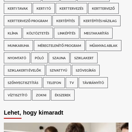
KERTI TAVAK
KERTI TÓ
KERTTERVEZÉS
KERTTERVEZŐ
KERTTERVEZŐ PROGRAM
KERTÉPÍTÉS
KERTÉPÍTÉS HÁZILAG
KLÍMA
KÖLTÖZTETÉS
LINKÉPÍTÉS
MEGTAKARÍTÁS
MUNKARUHA
MÉREGTELENÍTŐ PROGRAM
MŰANYAG ABLAK
NYOMTATÓ
PÓLÓ
SZAUNA
SZIKLAKERT
SZIKLAKERTI ÉVELŐK
SZIVATTYÚ
SZÖVEGÍRÁS
SZŐNYEGTISZTÍTÁS
TELEFON
TV
TÁVIRÁNYÍTÓ
VÍZTISZTÍTÓ
ZOKNI
ÉKSZEREK
Lehet, hogy kimaradt