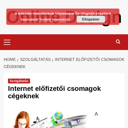
Skip
Online Design
to
A weboldal használatának folytatásával Ön elfogadja a cookie-k
content
Elfogadom
használatát
További információk
Primary
Menu
HOME
SZOLGÁLTATÁS
INTERNET ELŐFIZETŐI CSOMAGOK
CÉGEKNEK
Szolgáltatás
Internet előfizetői csomagok
cégeknek
A