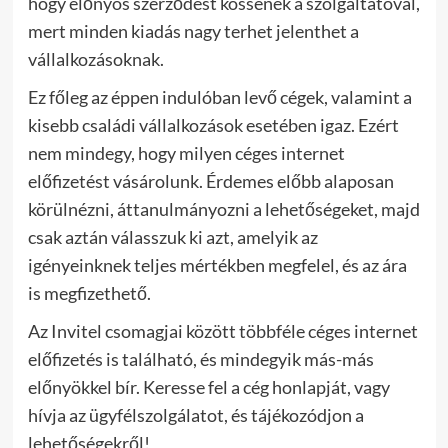
hogy előnyös szerződést kössenek a szolgáltatóval,
mert minden kiadás nagy terhet jelenthet a
vállalkozásoknak.
Ez főleg az éppen indulóban levő cégek, valamint a
kisebb családi vállalkozások esetében igaz. Ezért
nem mindegy, hogy milyen céges internet
előfizetést vásárolunk. Érdemes előbb alaposan
körülnézni, áttanulmányozni a lehetőségeket, majd
csak aztán válasszuk ki azt, amelyik az
igényeinknek teljes mértékben megfelel, és az ára
is megfizethető.
Az Invitel csomagjai között többféle céges internet
előfizetés is található, és mindegyik más-más
előnyökkel bír. Keresse fel a cég honlapját, vagy
hívja az ügyfélszolgálatot, és tájékozódjon a
lehetőségekről!