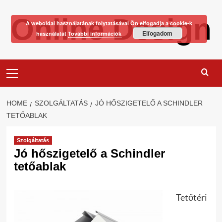
Skip
Online Design
to
A weboldal használatának folytatásával Ön elfogadja a cookie-k
content
Elfogadom
használatát
További információk
Primary
Menu
HOME
SZOLGÁLTATÁS
JÓ HŐSZIGETELŐ A SCHINDLER
TETŐABLAK
Szolgáltatás
Jó hőszigetelő a Schindler
tetőablak
Tetőtéri