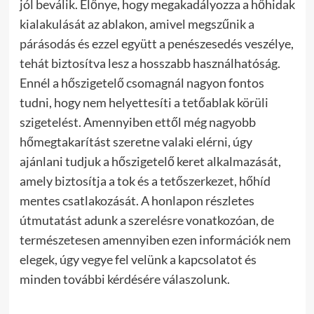
jól beválik. Előnye, hogy megakadályozza a hőhidak
kialakulását az ablakon, amivel megszűnik a
párásodás és ezzel együtt a penészesedés veszélye,
tehát biztosítva lesz a hosszabb használhatóság.
Ennél a hőszigetelő csomagnál nagyon fontos
tudni, hogy nem helyettesíti a tetőablak körüli
szigetelést. Amennyiben ettől még nagyobb
hőmegtakarítást szeretne valaki elérni, úgy
ajánlani tudjuk a hőszigetelő keret alkalmazását,
amely biztosítja a tok és a tetőszerkezet, hőhíd
mentes csatlakozását. A honlapon részletes
útmutatást adunk a szerelésre vonatkozóan, de
természetesen amennyiben ezen információk nem
elegek, úgy vegye fel velünk a kapcsolatot és
minden további kérdésére válaszolunk.