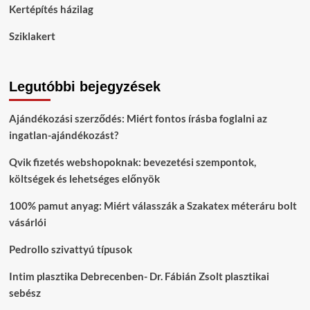
Kertépítés házilag
Sziklakert
Legutóbbi bejegyzések
Ajándékozási szerződés: Miért fontos írásba foglalni az
ingatlan-ajándékozást?
Qvik fizetés webshopoknak: bevezetési szempontok,
költségek és lehetséges előnyök
100% pamut anyag: Miért válasszák a Szakatex méteráru bolt
vásárlói
Pedrollo szivattyú típusok
Intim plasztika Debrecenben- Dr. Fábián Zsolt plasztikai
sebész