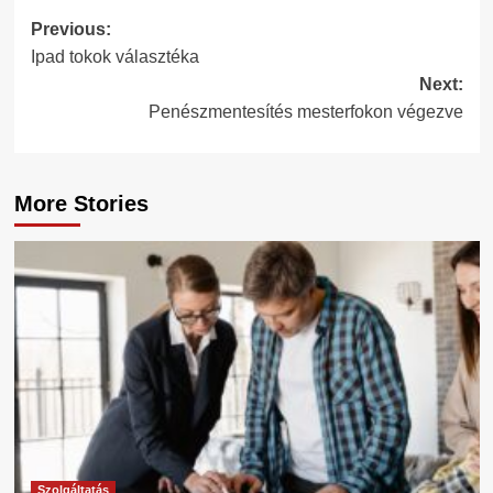
Post
Previous:
Ipad tokok választéka
navigation
Next:
Penészmentesítés mesterfokon végezve
More Stories
Szolgáltatás