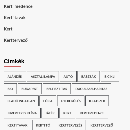
Kerti medence
Kerti tavak
Kert
Kerttervező
Címkék
AJÁNDÉK
ASZTALI LÁMPA
AUTÓ
BABZSÁK
BICIKLI
BIO
BUDAPEST
BÉLTISZTÍTÁS
DUGULÁSELHÁRÍTÁS
ELADÓ INGATLAN
FÓLIA
GYEREKÜLÉS
ILLATSZER
INVERTERES KLÍMA
JÁTÉK
KERT
KERTI MEDENCE
KERTI TAVAK
KERTI TÓ
KERTTERVEZÉS
KERTTERVEZŐ