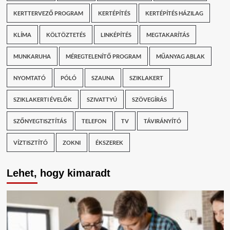
KERTTERVEZŐ PROGRAM
KERTÉPÍTÉS
KERTÉPÍTÉS HÁZILAG
KLÍMA
KÖLTÖZTETÉS
LINKÉPÍTÉS
MEGTAKARÍTÁS
MUNKARUHA
MÉREGTELENÍTŐ PROGRAM
MŰANYAG ABLAK
NYOMTATÓ
PÓLÓ
SZAUNA
SZIKLAKERT
SZIKLAKERTI ÉVELŐK
SZIVATTYÚ
SZÖVEGÍRÁS
SZŐNYEGTISZTÍTÁS
TELEFON
TV
TÁVIRÁNYÍTÓ
VÍZTISZTÍTÓ
ZOKNI
ÉKSZEREK
Lehet, hogy kimaradt