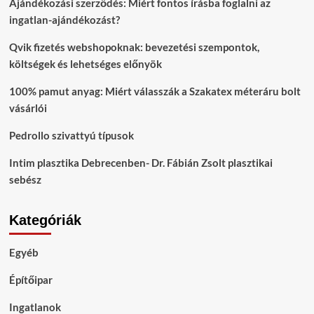
Ajándékozási szerződés: Miért fontos írásba foglalni az
ingatlan-ajándékozást?
Qvik fizetés webshopoknak: bevezetési szempontok,
költségek és lehetséges előnyök
100% pamut anyag: Miért válasszák a Szakatex méteráru bolt
vásárlói
Pedrollo szivattyú típusok
Intim plasztika Debrecenben- Dr. Fábián Zsolt plasztikai
sebész
Kategóriák
Egyéb
Építőipar
Ingatlanok