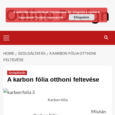
Skip
Online Design
to
A weboldal használatának folytatásával Ön elfogadja a cookie-k
content
Elfogadom
használatát
További információk
Primary
Menu
HOME
SZOLGÁLTATÁS
A KARBON FÓLIA OTTHONI
FELTEVÉSE
Szolgáltatás
A karbon fólia otthoni feltevése
Karbon fólia
Miután