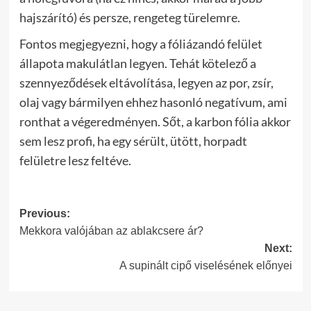
hajszárító) és persze, rengeteg türelemre.
Fontos megjegyezni, hogy a fóliázandó felület
állapota makulátlan legyen. Tehát kötelező a
szennyeződések eltávolítása, legyen az por, zsír,
olaj vagy bármilyen ehhez hasonló negatívum, ami
ronthat a végeredményen. Sőt, a karbon fólia akkor
sem lesz profi, ha egy sérült, ütött, horpadt
felületre lesz feltéve.
Post
Previous:
Mekkora valójában az ablakcsere ár?
navigation
Next:
A supinált cipő viselésének előnyei