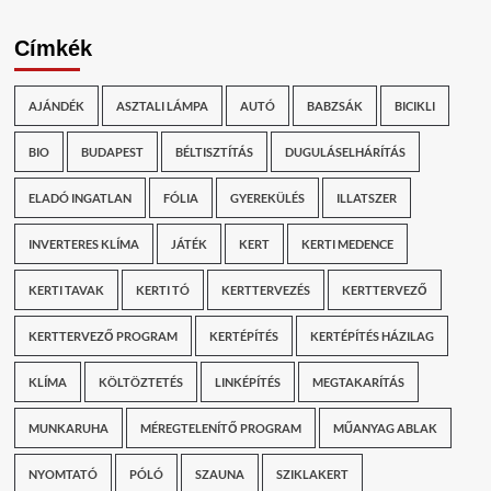
Címkék
AJÁNDÉK
ASZTALI LÁMPA
AUTÓ
BABZSÁK
BICIKLI
BIO
BUDAPEST
BÉLTISZTÍTÁS
DUGULÁSELHÁRÍTÁS
ELADÓ INGATLAN
FÓLIA
GYEREKÜLÉS
ILLATSZER
INVERTERES KLÍMA
JÁTÉK
KERT
KERTI MEDENCE
KERTI TAVAK
KERTI TÓ
KERTTERVEZÉS
KERTTERVEZŐ
KERTTERVEZŐ PROGRAM
KERTÉPÍTÉS
KERTÉPÍTÉS HÁZILAG
KLÍMA
KÖLTÖZTETÉS
LINKÉPÍTÉS
MEGTAKARÍTÁS
MUNKARUHA
MÉREGTELENÍTŐ PROGRAM
MŰANYAG ABLAK
NYOMTATÓ
PÓLÓ
SZAUNA
SZIKLAKERT