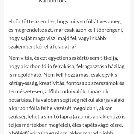
Karbon fólia
eldöntötte az ember, hogy milyen fóliát vesz meg,
és megrendelte azt, már csak azon kell töprengeni,
hogy saját maga viszi majd fel, vagy inkább
szakembert kér el a feladatra?
Nem vitás, és ezt egyetlen szakértő sem
titkolja,
hogy a karbon fólia
felrakása, felragasztása házilag
is megoldható. Nem kell hozzá más, csak egy kis
kézügyesség, kreativitás, fontosabb szerszámok és
természetesen, a főbb tudnivalók, tanácsok
betartása.
Ha valóban segítség nélkül akarja valaki
a karbon fólia felhelyezését megoldani, akkor
szükség lehet a simító lapra (a gumis ablaklehúzó is
teljes mértékben megfelel), éles tapétavágó késre,
a hőlégfúvóra (ha ez nincs, akkor marad a jobb