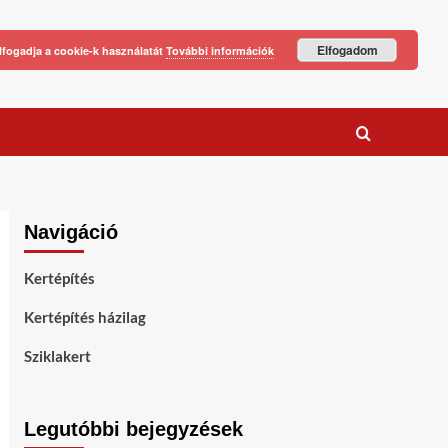
Elfogadom
lfogadja a cookie-k használatát
További információk
Navigáció
Kertépítés
Kertépítés házilag
Sziklakert
Legutóbbi bejegyzések