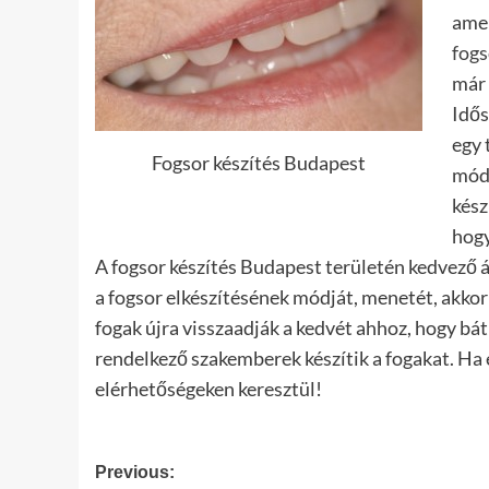
amel
fogs
már 
Idős
egy 
Fogsor készítés Budapest
módj
kész
hogy
A fogsor készítés Budapest területén kedvező 
a fogsor elkészítésének módját, menetét, akkor 
fogak újra visszaadják a kedvét ahhoz, hogy bá
rendelkező szakemberek készítik a fogakat. Ha é
elérhetőségeken keresztül!
Post
Previous: