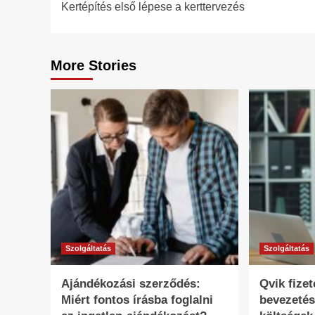
Kertépítés első lépese a kerttervezés
navigation
More Stories
Szolgáltatás
Szolgáltatás
Ajándékozási szerződés:
Qvik fize
Miért fontos írásba foglalni
bevezetés