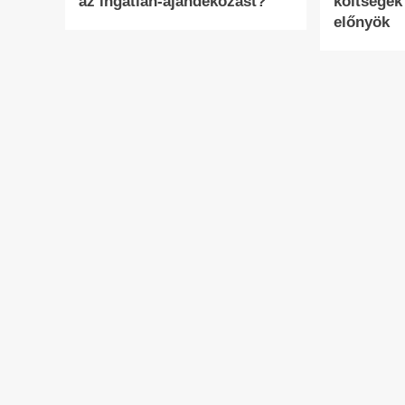
az ingatlan-ajándékozást?
költségek
előnyök