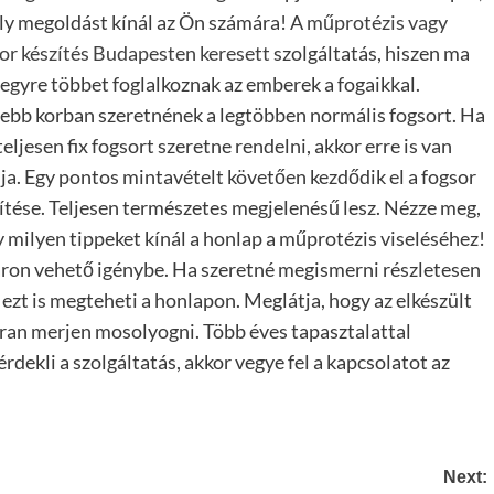
y megoldást kínál az Ön számára! A
műprotézis vagy
or készítés Budapesten keresett
szolgáltatás, hiszen ma
egyre többet foglalkoznak az emberek a fogaikkal.
ebb korban szeretnének a legtöbben normális fogsort. Ha
teljesen fix fogsort szeretne rendelni, akkor erre is van
a. Egy pontos mintavételt követően kezdődik el a fogsor
ítése.
Teljesen természetes megjelenésű lesz. Nézze meg,
 milyen tippeket kínál a honlap a műprotézis viseléséhez!
áron vehető igénybe. Ha szeretné megismerni részletesen
ezt is megteheti a honlapon. Meglátja, hogy az elkészült
tran merjen mosolyogni. Több éves tapasztalattal
rdekli a szolgáltatás, akkor vegye fel a kapcsolatot az
Next: