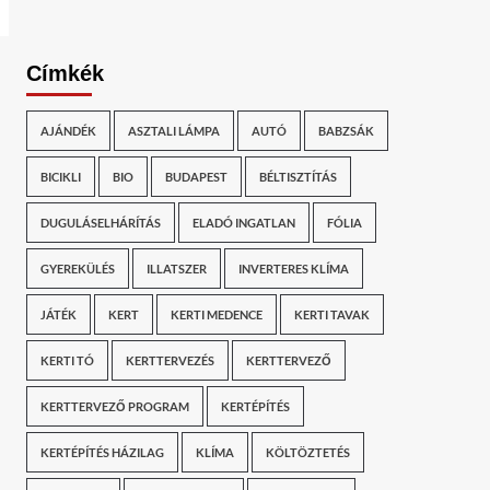
Címkék
AJÁNDÉK
ASZTALI LÁMPA
AUTÓ
BABZSÁK
BICIKLI
BIO
BUDAPEST
BÉLTISZTÍTÁS
DUGULÁSELHÁRÍTÁS
ELADÓ INGATLAN
FÓLIA
GYEREKÜLÉS
ILLATSZER
INVERTERES KLÍMA
JÁTÉK
KERT
KERTI MEDENCE
KERTI TAVAK
KERTI TÓ
KERTTERVEZÉS
KERTTERVEZŐ
KERTTERVEZŐ PROGRAM
KERTÉPÍTÉS
KERTÉPÍTÉS HÁZILAG
KLÍMA
KÖLTÖZTETÉS