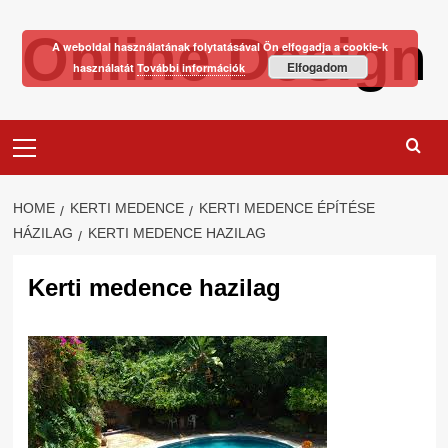
Skip
Online Design
to
A weboldal használatának folytatásával Ön elfogadja a cookie-k
content
Elfogadom
használatát
További információk
Primary
Menu
HOME
KERTI MEDENCE
KERTI MEDENCE ÉPÍTÉSE
HÁZILAG
KERTI MEDENCE HAZILAG
Kerti medence hazilag