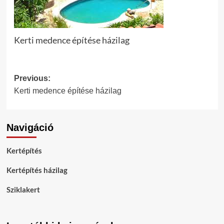
Kerti medence építése házilag
Post
Previous:
Kerti medence építése házilag
navigation
Navigáció
Kertépítés
Kertépítés házilag
Sziklakert