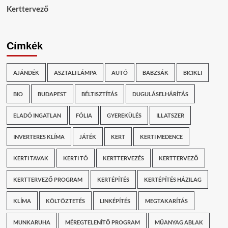
Kerttervező
Címkék
AJÁNDÉK
ASZTALI LÁMPA
AUTÓ
BABZSÁK
BICIKLI
BIO
BUDAPEST
BÉLTISZTÍTÁS
DUGULÁSELHÁRÍTÁS
ELADÓ INGATLAN
FÓLIA
GYEREKÜLÉS
ILLATSZER
INVERTERES KLÍMA
JÁTÉK
KERT
KERTI MEDENCE
KERTI TAVAK
KERTI TÓ
KERTTERVEZÉS
KERTTERVEZŐ
KERTTERVEZŐ PROGRAM
KERTÉPÍTÉS
KERTÉPÍTÉS HÁZILAG
KLÍMA
KÖLTÖZTETÉS
LINKÉPÍTÉS
MEGTAKARÍTÁS
MUNKARUHA
MÉREGTELENÍTŐ PROGRAM
MŰANYAG ABLAK