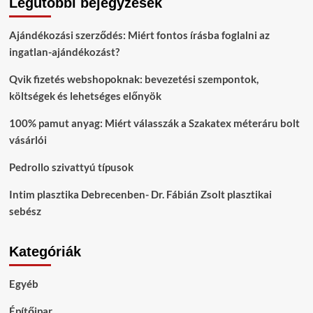
Legutóbbi bejegyzések
Ajándékozási szerződés: Miért fontos írásba foglalni az
ingatlan-ajándékozást?
Qvik fizetés webshopoknak: bevezetési szempontok,
költségek és lehetséges előnyök
100% pamut anyag: Miért válasszák a Szakatex méteráru bolt
vásárlói
Pedrollo szivattyú típusok
Intim plasztika Debrecenben- Dr. Fábián Zsolt plasztikai
sebész
Kategóriák
Egyéb
Építőipar