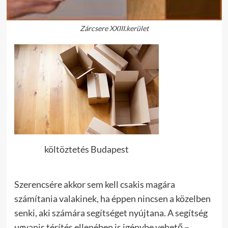
Zárcsere XXIII.kerület
költöztetés Budapest
Szerencsére akkor sem kell csakis magára
számítania valakinek, ha éppen nincsen a közelben
senki, aki számára segítséget nyújtana. A segítség
ugyanis térítés ellenében is igénybe vehető –