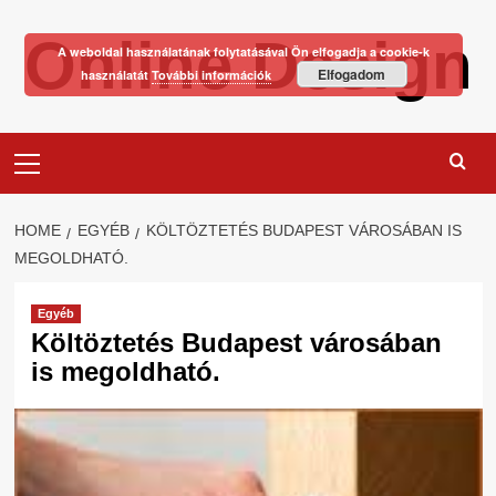
Skip
Online Design
to
A weboldal használatának folytatásával Ön elfogadja a cookie-k
content
Elfogadom
használatát
További információk
Primary
Menu
HOME
EGYÉB
KÖLTÖZTETÉS BUDAPEST VÁROSÁBAN IS
MEGOLDHATÓ.
Egyéb
Költöztetés Budapest városában
is megoldható.