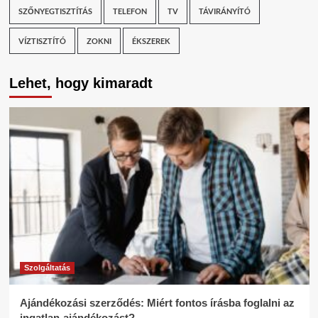
SZŐNYEGTISZTÍTÁS
TELEFON
TV
TÁVIRÁNYÍTÓ
VÍZTISZTÍTÓ
ZOKNI
ÉKSZEREK
Lehet, hogy kimaradt
Szolgáltatás
Ajándékozási szerződés: Miért fontos írásba foglalni az
ingatlan-ajándékozást?