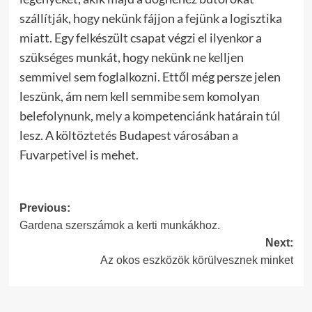
szállítják, hogy nekünk fájjon a fejünk a logisztika
miatt. Egy felkészült csapat végzi el ilyenkor a
szükséges munkát, hogy nekünk ne kelljen
semmivel sem foglalkozni. Ettől még persze jelen
leszünk, ám nem kell semmibe sem komolyan
belefolynunk, mely a kompetenciánk határain túl
lesz. A költöztetés Budapest városában a
Fuvarpetivel is mehet.
Post
Previous:
Gardena szerszámok a kerti munkákhoz.
navigation
Next:
Az okos eszközök körülvesznek minket