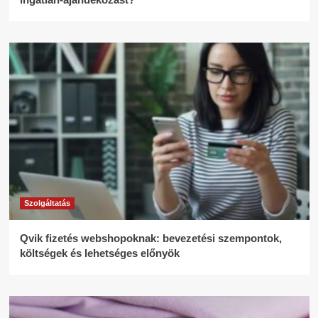
Szolgáltatás
Qvik fizetés webshopoknak: bevezetési szempontok,
költségek és lehetséges előnyök