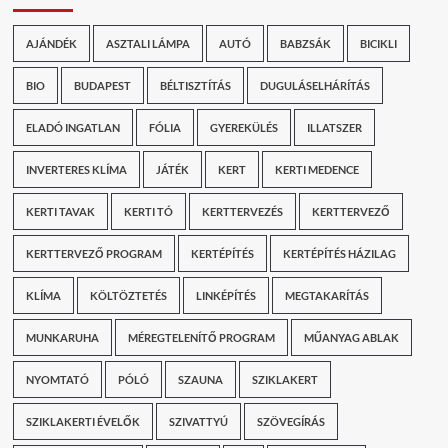
AJÁNDÉK
ASZTALI LÁMPA
AUTÓ
BABZSÁK
BICIKLI
BIO
BUDAPEST
BÉLTISZTÍTÁS
DUGULÁSELHÁRÍTÁS
ELADÓ INGATLAN
FÓLIA
GYEREKÜLÉS
ILLATSZER
INVERTERES KLÍMA
JÁTÉK
KERT
KERTI MEDENCE
KERTI TAVAK
KERTI TÓ
KERTTERVEZÉS
KERTTERVEZŐ
KERTTERVEZŐ PROGRAM
KERTÉPÍTÉS
KERTÉPÍTÉS HÁZILAG
KLÍMA
KÖLTÖZTETÉS
LINKÉPÍTÉS
MEGTAKARÍTÁS
MUNKARUHA
MÉREGTELENÍTŐ PROGRAM
MŰANYAG ABLAK
NYOMTATÓ
PÓLÓ
SZAUNA
SZIKLAKERT
SZIKLAKERTI ÉVELŐK
SZIVATTYÚ
SZÖVEGÍRÁS