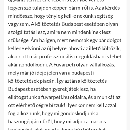
legyen szó tulajdonképpen bármiről is. Az a kérdés
mindössze, hogy tényleg kell-e nekünk segítség
vagy sem. A költöztetés Budapest esetében olyan
szolgáltatás lesz, amire nem mindenkinek lesz
szüksége. Ám ha igen, mert nemcsak egy pár dolgot
kellene elvinni az új helyre, ahová az illető költözik,
akkor ott már professzionális megoldásban is lehet
akár gondolkodni.
A Fuvarpeti olyan vállalkozás,
mely már jó ideje jelen van a budapesti
költöztetések piacán. Így aztán a költöztetés
Budapest esetében gyerekjáték lesz, ha
ellátogatunk a fuvarpeti.hu oldalra, és a munkát az
ott elérhető cégre bízzuk! Ilyenkor nem kell azzal
foglalkoznunk, hogy mi gondoskodjunk a
haszongépjárműről, hogy mi adjuk a markos
legényeket, akik majd a dögnehéz bútorokat