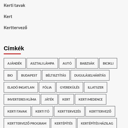
Kerti tavak
Kert
Kerttervező
Címkék
AJÁNDÉK
ASZTALI LÁMPA
AUTÓ
BABZSÁK
BICIKLI
BIO
BUDAPEST
BÉLTISZTÍTÁS
DUGULÁSELHÁRÍTÁS
ELADÓ INGATLAN
FÓLIA
GYEREKÜLÉS
ILLATSZER
INVERTERES KLÍMA
JÁTÉK
KERT
KERTI MEDENCE
KERTI TAVAK
KERTI TÓ
KERTTERVEZÉS
KERTTERVEZŐ
KERTTERVEZŐ PROGRAM
KERTÉPÍTÉS
KERTÉPÍTÉS HÁZILAG