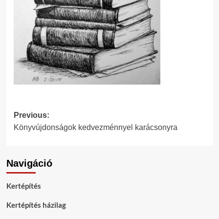
Post
Previous:
Könyvújdonságok kedvezménnyel karácsonyra
navigation
Navigáció
Kertépítés
Kertépítés házilag