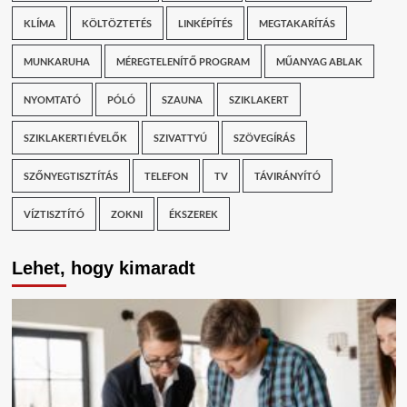
KLÍMA
KÖLTÖZTETÉS
LINKÉPÍTÉS
MEGTAKARÍTÁS
MUNKARUHA
MÉREGTELENÍTŐ PROGRAM
MŰANYAG ABLAK
NYOMTATÓ
PÓLÓ
SZAUNA
SZIKLAKERT
SZIKLAKERTI ÉVELŐK
SZIVATTYÚ
SZÖVEGÍRÁS
SZŐNYEGTISZTÍTÁS
TELEFON
TV
TÁVIRÁNYÍTÓ
VÍZTISZTÍTÓ
ZOKNI
ÉKSZEREK
Lehet, hogy kimaradt