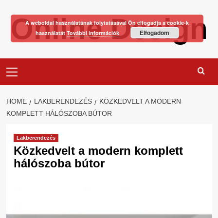
Skip
Online Design
to
A weboldal használatának folytatásával Ön elfogadja a cookie-k
content
Elfogadom
használatát
További információk
Primary
Menu
HOME
LAKBERENDEZÉS
KÖZKEDVELT A MODERN
KOMPLETT HÁLÓSZOBA BÚTOR
Lakberendezés
Közkedvelt a modern komplett
hálószoba bútor