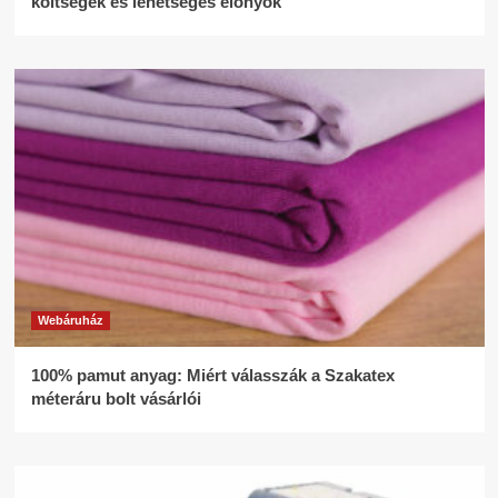
költségek és lehetséges előnyök
Webáruház
100% pamut anyag: Miért válasszák a Szakatex
méteráru bolt vásárlói