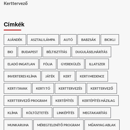
Kerttervező
Címkék
AJÁNDÉK
ASZTALI LÁMPA
AUTÓ
BABZSÁK
BICIKLI
BIO
BUDAPEST
BÉLTISZTÍTÁS
DUGULÁSELHÁRÍTÁS
ELADÓ INGATLAN
FÓLIA
GYEREKÜLÉS
ILLATSZER
INVERTERES KLÍMA
JÁTÉK
KERT
KERTI MEDENCE
KERTI TAVAK
KERTI TÓ
KERTTERVEZÉS
KERTTERVEZŐ
KERTTERVEZŐ PROGRAM
KERTÉPÍTÉS
KERTÉPÍTÉS HÁZILAG
KLÍMA
KÖLTÖZTETÉS
LINKÉPÍTÉS
MEGTAKARÍTÁS
MUNKARUHA
MÉREGTELENÍTŐ PROGRAM
MŰANYAG ABLAK