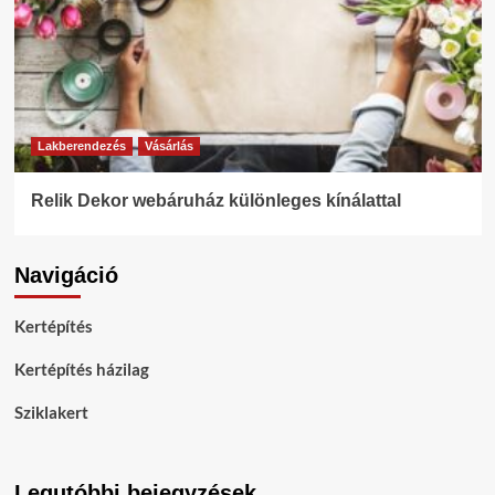
Lakberendezés
Vásárlás
Relik Dekor webáruház különleges kínálattal
Navigáció
Kertépítés
Kertépítés házilag
Sziklakert
Legutóbbi bejegyzések