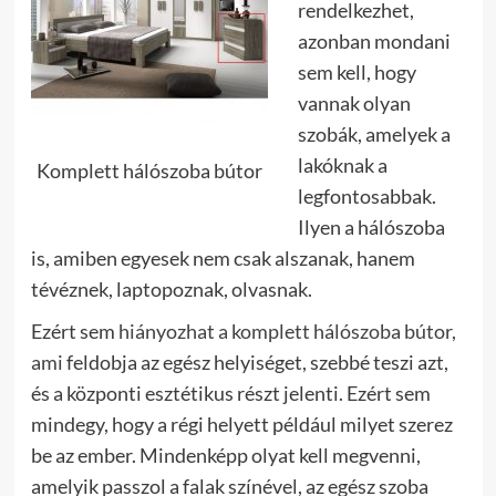
rendelkezhet,
azonban mondani
sem kell, hogy
vannak olyan
szobák, amelyek a
lakóknak a
Komplett hálószoba bútor
legfontosabbak.
Ilyen a hálószoba
is, amiben egyesek nem csak alszanak, hanem
tévéznek, laptopoznak, olvasnak.
Ezért sem
hiányozhat a komplett hálószoba bútor,
ami
feldobja az egész helyiséget, szebbé teszi azt,
és a központi esztétikus részt jelenti. Ezért sem
mindegy, hogy a régi helyett például milyet szerez
be az ember.
Mindenképp olyat kell megvenni,
amelyik passzol a falak színével, az egész szoba