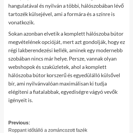
hangulatával és nyilván a többi, hálószobában lévő
tartozék külsejével, ami a formára és a színre is
vonatkozik.
Sokan azonban elvetik a komplett hálószoba bútor
megvételének opcióját, mert azt gondolják, hogy ez
régi lakberendezési kellék, aminek egy modernebb
szobában nincs már helye. Persze, vannak olyan
webshopok és szaküzletek, ahol a komplett
hálószoba bútor korszerű és egyedülálló külsővel
bír, ami nyilvánvalóan maximálisan ki tudja
elégíteni a fiatalabbak, egyediségre vágyó vevők
igényeit is.
Post
Previous:
Roppant időtálló a zománcozott fazék