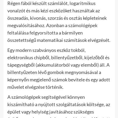
Régen fából készült számlálót, logaritmikus
vonalzót és más kézi eszközöket használtak az
összeadás, kivonás, szorzás és osztás képleteinek
megvalósításához. Azonban a
számológépek
feltalálása felgyorsította
a bármilyen
összetettségű matematikai számítások elvégzését.
Egy modern szabványos eszköz tokból,
elektronikus chipből, billentyűzetből, kijelzőből és
tápegységből (akkumulátorból vagy elemből) áll. A
billentyűzeten lévő gombok megnyomásával a
képernyőn megjelenő számok bevitele és egy adott
művelet elvégzése történik.
A számológépek segítségével könnyen
kiszámítható a nyújtott szolgáltatások költsége, az
épület vagy helyiség javításához szükséges