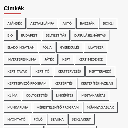
Címkék
AJÁNDÉK
ASZTALI LÁMPA
AUTÓ
BABZSÁK
BICIKLI
BIO
BUDAPEST
BÉLTISZTÍTÁS
DUGULÁSELHÁRÍTÁS
ELADÓ INGATLAN
FÓLIA
GYEREKÜLÉS
ILLATSZER
INVERTERES KLÍMA
JÁTÉK
KERT
KERTI MEDENCE
KERTI TAVAK
KERTI TÓ
KERTTERVEZÉS
KERTTERVEZŐ
KERTTERVEZŐ PROGRAM
KERTÉPÍTÉS
KERTÉPÍTÉS HÁZILAG
KLÍMA
KÖLTÖZTETÉS
LINKÉPÍTÉS
MEGTAKARÍTÁS
MUNKARUHA
MÉREGTELENÍTŐ PROGRAM
MŰANYAG ABLAK
NYOMTATÓ
PÓLÓ
SZAUNA
SZIKLAKERT