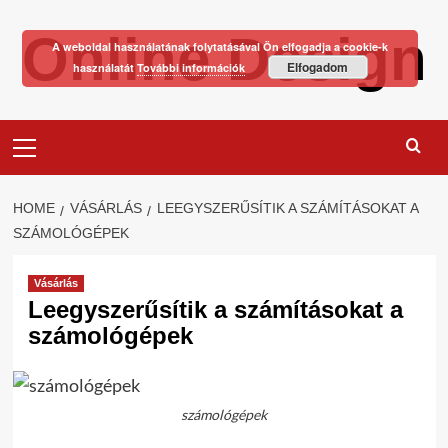
Skip
Online Design
to
A weboldal használatának folytatásával Ön elfogadja a cookie-k
content
Elfogadom
használatát
További információk
Primary
Menu
HOME
VÁSÁRLÁS
LEEGYSZERŰSÍTIK A SZÁMÍTÁSOKAT A
SZÁMOLÓGÉPEK
Vásárlás
Leegyszerűsítik a számításokat a
számológépek
számológépek