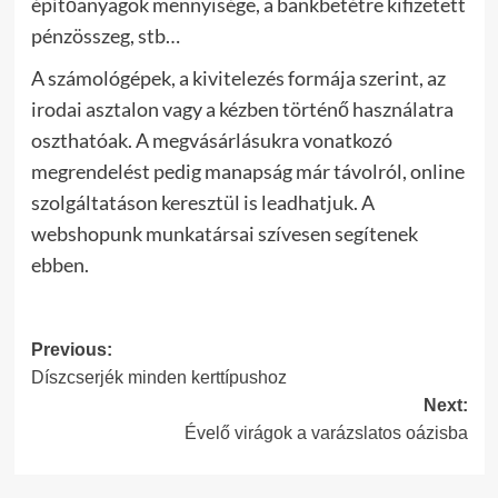
építőanyagok mennyisége, a bankbetétre kifizetett
pénzösszeg, stb…
A számológépek, a kivitelezés formája szerint, az
irodai asztalon vagy a kézben történő használatra
oszthatóak. A megvásárlásukra vonatkozó
megrendelést pedig manapság már távolról, online
szolgáltatáson keresztül is leadhatjuk. A
webshopunk munkatársai szívesen segítenek
ebben.
Post
Previous:
Díszcserjék minden kerttípushoz
navigation
Next:
Évelő virágok a varázslatos oázisba