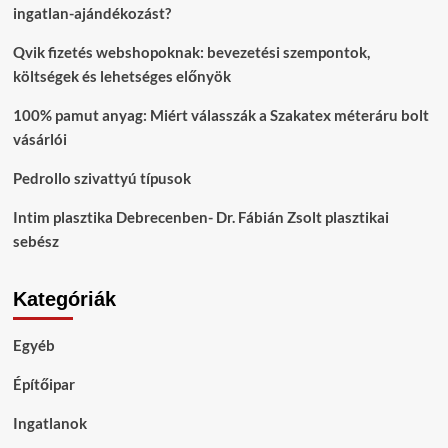
ingatlan-ajándékozást?
Qvik fizetés webshopoknak: bevezetési szempontok,
költségek és lehetséges előnyök
100% pamut anyag: Miért válasszák a Szakatex méteráru bolt
vásárlói
Pedrollo szivattyú típusok
Intim plasztika Debrecenben- Dr. Fábián Zsolt plasztikai
sebész
Kategóriák
Egyéb
Építőipar
Ingatlanok