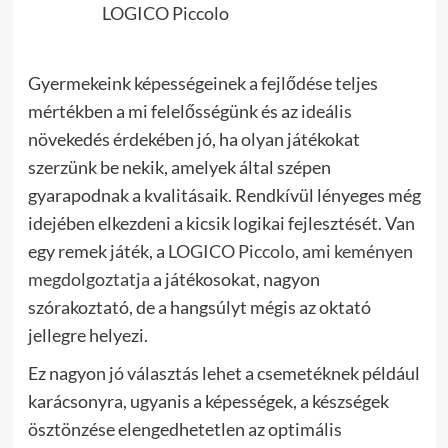
LOGICO Piccolo
Gyermekeink képességeinek a fejlődése teljes
mértékben a mi felelősségünk és az ideális
növekedés érdekében jó, ha olyan játékokat
szerzünk be nekik, amelyek által szépen
gyarapodnak a kvalitásaik. Rendkívül lényeges még
idejében elkezdeni a kicsik logikai fejlesztését. Van
egy remek játék, a
LOGICO Piccolo, ami keményen
megdolgoztatja
a játékosokat, nagyon
szórakoztató, de a hangsúlyt mégis az oktató
jellegre helyezi.
Ez nagyon jó választás lehet a csemetéknek például
karácsonyra, ugyanis a képességek, a készségek
ösztönzése elengedhetetlen az optimális