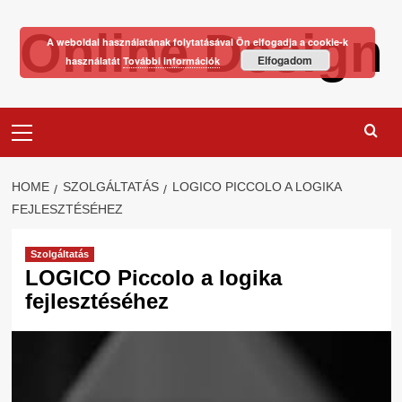
Skip
Online Design
to
A weboldal használatának folytatásával Ön elfogadja a cookie-k
content
Elfogadom
használatát
További információk
Primary
Menu
HOME
SZOLGÁLTATÁS
LOGICO PICCOLO A LOGIKA
FEJLESZTÉSÉHEZ
Szolgáltatás
LOGICO Piccolo a logika
fejlesztéséhez