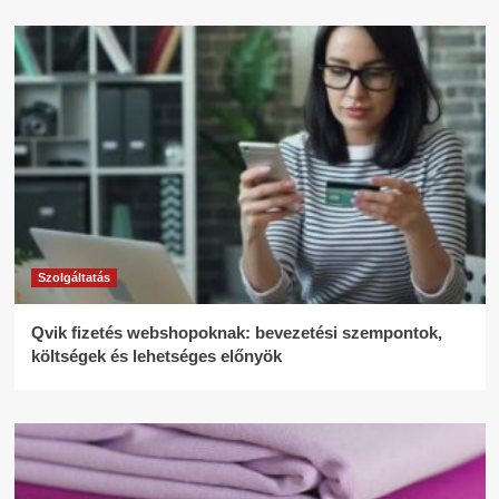
Szolgáltatás
Qvik fizetés webshopoknak: bevezetési szempontok,
költségek és lehetséges előnyök