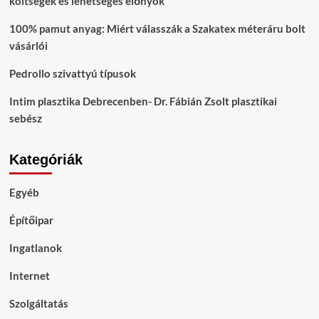
költségek és lehetséges előnyök
100% pamut anyag: Miért válasszák a Szakatex méteráru bolt
vásárlói
Pedrollo szivattyú típusok
Intim plasztika Debrecenben- Dr. Fábián Zsolt plasztikai
sebész
Kategóriák
Egyéb
Építőipar
Ingatlanok
Internet
Szolgáltatás