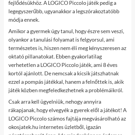
fejlődésükhöz. A LOGICO Piccolo játék pedig a
legegyszerűbb, ugyanakkor a legszórakoztatóbb
módja ennek.
Amikor a gyermek úgy tanul, hogy észre sem veszi,
olyankor a tanulási folyamat is felgyorsul, ami
természetes is, hiszen nem éli meg kényszeresen az
oktató pillanatokat. Ebben gyakorlatilag
verhetetlen a LOGICO Piccolo játék, ami 8 éves
kortól ajánlott. De nemcsak a kicsik játszhatnak
ezzel a pompás játékkal, hanem a felnőttek is, akik
játék közben megfeledkezhetnek a problémáikról.
Csak arra kell ügyelniük, nehogy annyira
rákapjanak, hogy elvegyék a gyerek elől a játékot! A
LOGICO Piccolo számos fajtája megvásárolható az
okosjatek.hu internetes üzletből, igazán