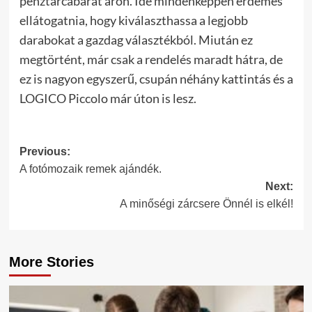
pénztárcabarát áron. Ide mindenképpen érdemes
ellátogatnia, hogy kiválaszthassa a legjobb
darabokat a gazdag választékból. Miután ez
megtörtént, már csak a rendelés maradt hátra, de
ez is nagyon egyszerű, csupán néhány kattintás és a
LOGICO Piccolo már úton is lesz.
Post
Previous:
A fotómozaik remek ajándék.
navigation
Next:
A minőségi zárcsere Önnél is elkél!
More Stories