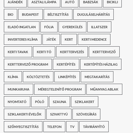
AJÁNDÉK
ASZTALI LÁMPA
AUTÓ
BABZSÁK
BICIKLI
BIO
BUDAPEST
BÉLTISZTÍTÁS
DUGULÁSELHÁRÍTÁS
ELADÓ INGATLAN
FÓLIA
GYEREKÜLÉS
ILLATSZER
INVERTERES KLÍMA
JÁTÉK
KERT
KERTI MEDENCE
KERTI TAVAK
KERTI TÓ
KERTTERVEZÉS
KERTTERVEZŐ
KERTTERVEZŐ PROGRAM
KERTÉPÍTÉS
KERTÉPÍTÉS HÁZILAG
KLÍMA
KÖLTÖZTETÉS
LINKÉPÍTÉS
MEGTAKARÍTÁS
MUNKARUHA
MÉREGTELENÍTŐ PROGRAM
MŰANYAG ABLAK
NYOMTATÓ
PÓLÓ
SZAUNA
SZIKLAKERT
SZIKLAKERTI ÉVELŐK
SZIVATTYÚ
SZÖVEGÍRÁS
SZŐNYEGTISZTÍTÁS
TELEFON
TV
TÁVIRÁNYÍTÓ