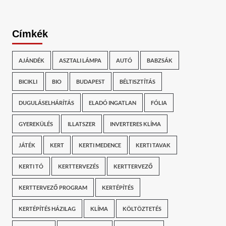
Címkék
AJÁNDÉK
ASZTALI LÁMPA
AUTÓ
BABZSÁK
BICIKLI
BIO
BUDAPEST
BÉLTISZTÍTÁS
DUGULÁSELHÁRÍTÁS
ELADÓ INGATLAN
FÓLIA
GYEREKÜLÉS
ILLATSZER
INVERTERES KLÍMA
JÁTÉK
KERT
KERTI MEDENCE
KERTI TAVAK
KERTI TÓ
KERTTERVEZÉS
KERTTERVEZŐ
KERTTERVEZŐ PROGRAM
KERTÉPÍTÉS
KERTÉPÍTÉS HÁZILAG
KLÍMA
KÖLTÖZTETÉS