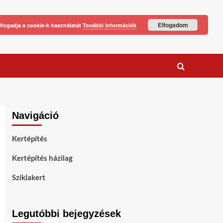
Elfogadom
lfogadja a cookie-k használatát
További információk
Navigáció
Kertépítés
Kertépítés házilag
Sziklakert
Legutóbbi bejegyzések