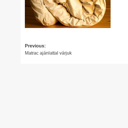
Post
Previous:
Matrac ajánlattal várjuk
navigation