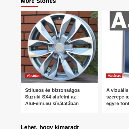
More Stories
Vásárlás
Vásárlás
Stílusos és biztonságos
A vizuáli
Suzuki SX4 alufelni az
szerepe a
AluFelni.eu kínálatában
egyre fon
Lehet, hogy kimaradt