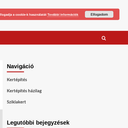
Elfogadom
lfogadja a cookie-k használatát
További információk
Navigáció
Kertépítés
Kertépítés házilag
Sziklakert
Legutóbbi bejegyzések