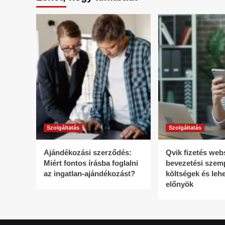
Szolgáltatás
Szolgáltatás
Ajándékozási szerződés:
Qvik fizetés we
Miért fontos írásba foglalni
bevezetési szem
az ingatlan-ajándékozást?
költségek és leh
előnyök