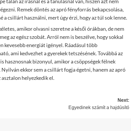
e talán az írásnál és a tanulásnál van, hiszen azt nem
végezni. Remek döntés az apró fényforrás bekapcsolása,
a csillárt használni, mert úgy érzi, hogy az túl sok lenne.
kéletes, amikor olvasni szeretne a késői órákban, de nem
 meg az egész szobát. Arról nem is beszélve, hogy sokkal
en kevesebb energiát igényel. Ráadásul több
ható, ami kedvezhet a gyerekek tetszésének. Továbbá az
 is hasznosnak bizonyul, amikor a csöppségek félnek
. Nyilván ekkor sem a csillárt fogja égetni, hanem az apró
 asztalon helyezkedik el.
Next:
Egyedinek számít a hajdúsító