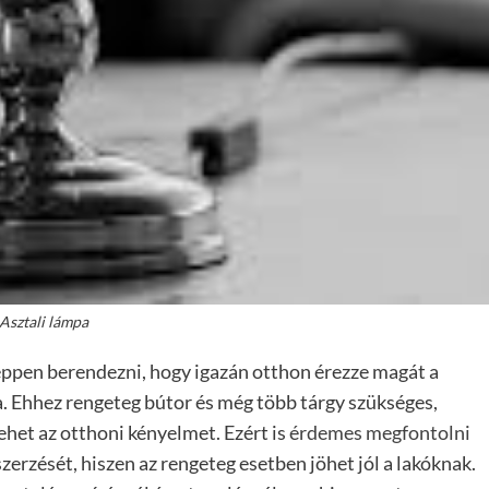
Asztali lámpa
őképpen berendezni, hogy igazán otthon érezze magát a
. Ehhez rengeteg bútor és még több tárgy szükséges,
lehet az otthoni kényelmet. Ezért is
érdemes megfontolni
zerzését, hiszen az rengeteg esetben jöhet jól a lakóknak.