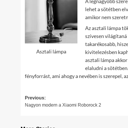
A legnagyobb szerep
lehet a sötétben el
amikor nem szeretné 
Az asztali lámpa tö
szívesen világítaná
takarékosabb, hisz
Asztali lámpa
kivitelezésben kap
asztali lámpa akkor
elaludni a sötétben
fényforrást, ami ahogy a nevében is szerepel, az
Post
Previous:
Nagyon modern a Xiaomi Roborock 2
navigation