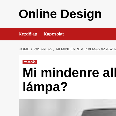
Skip
to
Online Design
content
Kezdőlap
Kapcsolat
HOME
VÁSÁRLÁS
MI MINDENRE ALKALMAS AZ ASZT
Vásárlás
Mi mindenre al
lámpa?