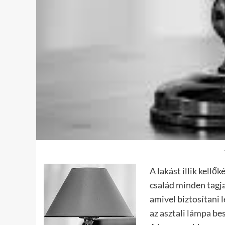
A lakást illik kell
család minden tagja
amivel biztosítani 
az asztali lámpa
bes