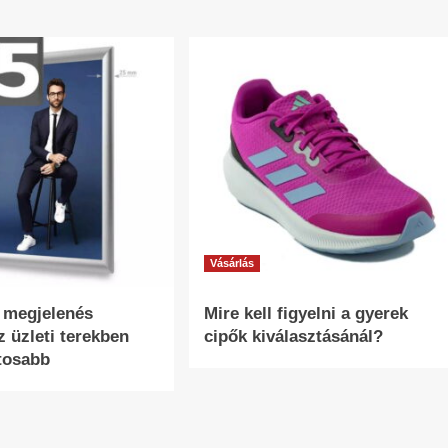
Vásárlás
s megjelenés
Mire kell figyelni a gyerek
z üzleti terekben
cipők kiválasztásánál?
tosabb