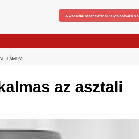
A weboldal használatának folytatásával Ön e
ALI LÁMPA?
kalmas az asztali