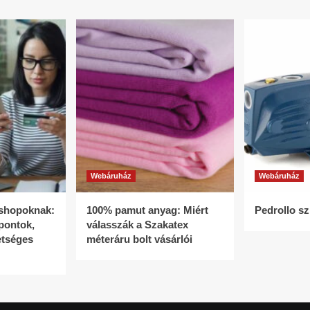
Webáruház
Webáruház
bshopoknak:
100% pamut anyag: Miért
Pedrollo sz
pontok,
válasszák a Szakatex
etséges
méteráru bolt vásárlói