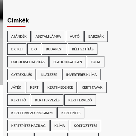
Címkék
AJÁNDÉK
ASZTALI LÁMPA
AUTÓ
BABZSÁK
BICIKLI
BIO
BUDAPEST
BÉLTISZTÍTÁS
DUGULÁSELHÁRÍTÁS
ELADÓ INGATLAN
FÓLIA
GYEREKÜLÉS
ILLATSZER
INVERTERES KLÍMA
JÁTÉK
KERT
KERTI MEDENCE
KERTI TAVAK
KERTI TÓ
KERTTERVEZÉS
KERTTERVEZŐ
KERTTERVEZŐ PROGRAM
KERTÉPÍTÉS
KERTÉPÍTÉS HÁZILAG
KLÍMA
KÖLTÖZTETÉS