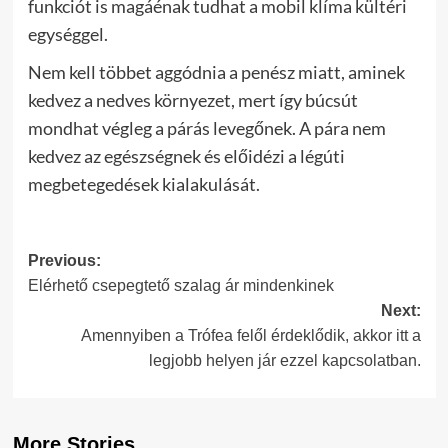
funkciót is magáénak tudhat a mobil klíma kültéri
egységgel.
Nem kell többet aggódnia a penész miatt, aminek
kedvez a nedves környezet, mert így búcsút
mondhat végleg a párás levegőnek. A pára nem
kedvez az egészségnek és előidézi a légúti
megbetegedések kialakulását.
Post
Previous:
Elérhető csepegtető szalag ár mindenkinek
navigation
Next:
Amennyiben a Trófea felől érdeklődik, akkor itt a
legjobb helyen jár ezzel kapcsolatban.
More Stories