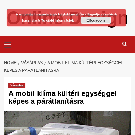
Skip
Online Design
to
A weboldal használatának folytatásával Ön elfogadja a cookie-k
content
Elfogadom
használatát
További információk
Primary
Menu
HOME
VÁSÁRLÁS
A MOBIL KLÍMA KÜLTÉRI EGYSÉGGEL
KÉPES A PÁRÁTLANÍTÁSRA
Vásárlás
A mobil klíma kültéri egységgel
képes a párátlanításra