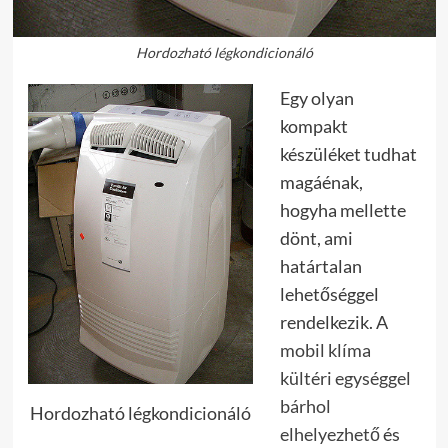
Hordozható légkondicionáló
Egy olyan
kompakt
készüléket tudhat
magáénak,
hogyha mellette
dönt, ami
határtalan
lehetőséggel
rendelkezik. A
mobil klíma
kültéri egységgel
bárhol
Hordozható légkondicionáló
elhelyezhető
és