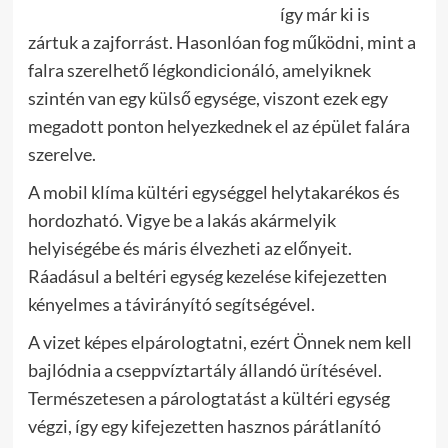
így már ki is
zártuk a zajforrást. Hasonlóan fog működni, mint a
falra szerelhető légkondicionáló, amelyiknek
szintén van egy külső egysége, viszont ezek egy
megadott ponton helyezkednek el az épület falára
szerelve.
A mobil klíma kültéri egységgel helytakarékos és
hordozható. Vigye be a lakás akármelyik
helyiségébe és máris élvezheti az előnyeit.
Ráadásul a beltéri egység kezelése kifejezetten
kényelmes a távirányító segítségével.
A vizet képes elpárologtatni, ezért Önnek nem kell
bajlódnia a cseppvíztartály állandó ürítésével.
Természetesen a párologtatást a kültéri egység
végzi, így egy kifejezetten hasznos párátlanító