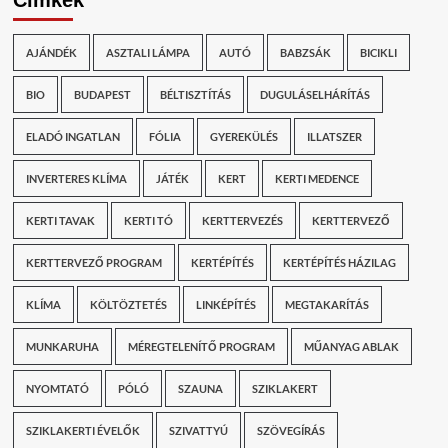
Címkék
AJÁNDÉK
ASZTALI LÁMPA
AUTÓ
BABZSÁK
BICIKLI
BIO
BUDAPEST
BÉLTISZTÍTÁS
DUGULÁSELHÁRÍTÁS
ELADÓ INGATLAN
FÓLIA
GYEREKÜLÉS
ILLATSZER
INVERTERES KLÍMA
JÁTÉK
KERT
KERTI MEDENCE
KERTI TAVAK
KERTI TÓ
KERTTERVEZÉS
KERTTERVEZŐ
KERTTERVEZŐ PROGRAM
KERTÉPÍTÉS
KERTÉPÍTÉS HÁZILAG
KLÍMA
KÖLTÖZTETÉS
LINKÉPÍTÉS
MEGTAKARÍTÁS
MUNKARUHA
MÉREGTELENÍTŐ PROGRAM
MŰANYAG ABLAK
NYOMTATÓ
PÓLÓ
SZAUNA
SZIKLAKERT
SZIKLAKERTI ÉVELŐK
SZIVATTYÚ
SZÖVEGÍRÁS