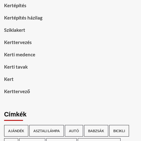
Kertépítés
Kertépítés házilag
Sziklakert
Kerttervezés
Kerti medence
Kerti tavak
Kert
Kerttervező
Címkék
AJÁNDÉK
ASZTALI LÁMPA
AUTÓ
BABZSÁK
BICIKLI