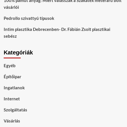
100% pamut anyag: Miért válasszák a Szakatex méteráru bolt
vásárlói
Pedrollo szivattyú típusok
Intim plasztika Debrecenben- Dr. Fábián Zsolt plasztikai
sebész
Kategóriák
Egyéb
Építőipar
Ingatlanok
Internet
Szolgáltatás
Vásárlás