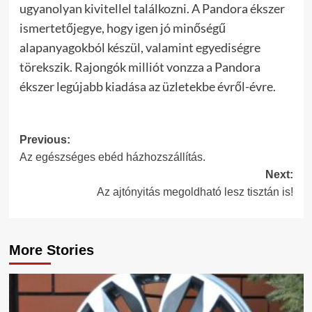
ugyanolyan kivitellel találkozni. A Pandora ékszer
ismertetőjegye, hogy igen jó minőségű
alapanyagokból készül, valamint egyediségre
törekszik. Rajongók milliót vonzza a Pandora
ékszer legújabb kiadása az üzletekbe évről-évre.
Post
Previous:
Az egészséges ebéd házhozszállítás.
navigation
Next:
Az ajtónyitás megoldható lesz tisztán is!
More Stories