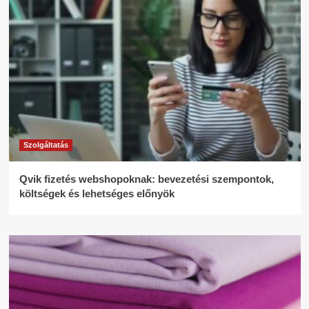
Szolgáltatás
Qvik fizetés webshopoknak: bevezetési szempontok,
költségek és lehetséges előnyök