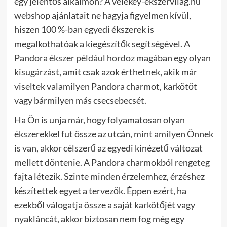
egy jelentős alkalmon? A velekey-ekszervilag.hu
webshop ajánlatait ne hagyja figyelmen kívül,
hiszen 100 %-ban egyedi ékszerek is
megalkothatóak a kiegészítők segítségével. A
Pandora ékszer például hordoz
magában egy olyan
kisugárzást, amit csak azok érthetnek, akik már
viseltek valamilyen Pandora charmot, karkötőt
vagy bármilyen más csecsebecsét.
Ha Ön is unja már, hogy folyamatosan olyan
ékszerekkel fut össze az utcán, mint amilyen Önnek
is van, akkor célszerű az egyedi kinézetű változat
mellett döntenie. A Pandora charmokból rengeteg
fajta létezik. Szinte minden érzelemhez, érzéshez
készítettek egyet a tervezők. Éppen ezért, ha
ezekből válogatja össze a saját karkötőjét vagy
nyakláncát, akkor biztosan nem fog még egy