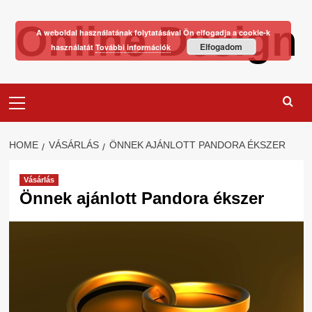
Skip
Online Design
to
A weboldal használatának folytatásával Ön elfogadja a cookie-k
content
Elfogadom
használatát
További információk
Primary
Menu
HOME
VÁSÁRLÁS
ÖNNEK AJÁNLOTT PANDORA ÉKSZER
Vásárlás
Önnek ajánlott Pandora ékszer