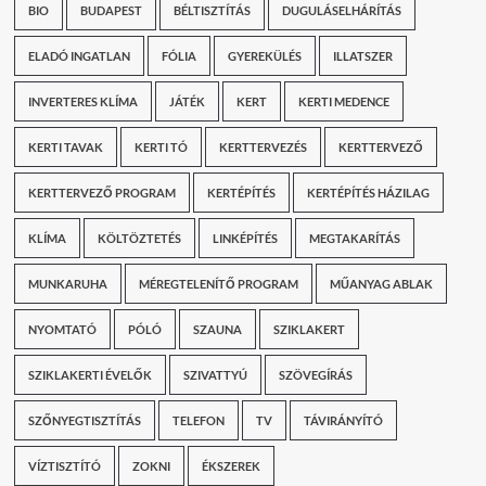
BIO
BUDAPEST
BÉLTISZTÍTÁS
DUGULÁSELHÁRÍTÁS
ELADÓ INGATLAN
FÓLIA
GYEREKÜLÉS
ILLATSZER
INVERTERES KLÍMA
JÁTÉK
KERT
KERTI MEDENCE
KERTI TAVAK
KERTI TÓ
KERTTERVEZÉS
KERTTERVEZŐ
KERTTERVEZŐ PROGRAM
KERTÉPÍTÉS
KERTÉPÍTÉS HÁZILAG
KLÍMA
KÖLTÖZTETÉS
LINKÉPÍTÉS
MEGTAKARÍTÁS
MUNKARUHA
MÉREGTELENÍTŐ PROGRAM
MŰANYAG ABLAK
NYOMTATÓ
PÓLÓ
SZAUNA
SZIKLAKERT
SZIKLAKERTI ÉVELŐK
SZIVATTYÚ
SZÖVEGÍRÁS
SZŐNYEGTISZTÍTÁS
TELEFON
TV
TÁVIRÁNYÍTÓ
VÍZTISZTÍTÓ
ZOKNI
ÉKSZEREK