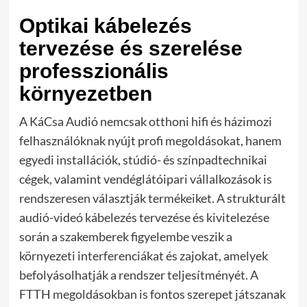
Optikai kábelezés
tervezése és szerelése
professzionális
környezetben
A KáCsa Audió nemcsak otthoni hifi és házimozi
felhasználóknak nyújt profi megoldásokat, hanem
egyedi installációk, stúdió- és színpadtechnikai
cégek, valamint vendéglátóipari vállalkozások is
rendszeresen választják termékeiket. A strukturált
audió-videó kábelezés tervezése és kivitelezése
során a szakemberek figyelembe veszik a
környezeti interferenciákat és zajokat, amelyek
befolyásolhatják a rendszer teljesítményét. A
FTTH megoldásokban is fontos szerepet játszanak