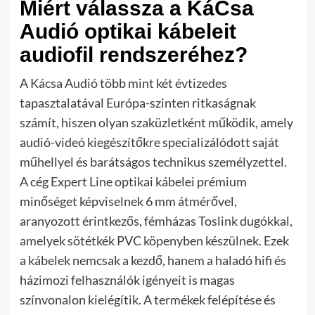
Miért válassza a KáCsa
Audió optikai kábeleit
audiofil rendszeréhez?
A
Kácsa Audió
több mint két évtizedes
tapasztalatával Európa-szinten ritkaságnak
számít, hiszen olyan szaküzletként működik, amely
audió-videó kiegészítőkre specializálódott saját
műhellyel és barátságos technikus személyzettel.
A cég Expert Line optikai kábelei prémium
minőséget képviselnek 6 mm átmérővel,
aranyozott érintkezős, fémházas Toslink dugókkal,
amelyek sötétkék PVC köpenyben készülnek. Ezek
a kábelek nemcsak a kezdő, hanem a haladó hifi és
házimozi felhasználók igényeit is magas
színvonalon kielégítik. A termékek felépítése és