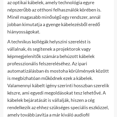
az optikai kábelek, amely technológia egyre
népszerűbb az otthoni felhasználók körében is.
Minél magasabb minőségű egy rendszer, annál
jobban kimutatja a gyenge kábelezésből eredő
hiányosságokat.
A technikus kollégák helyszíni szerelést is
vállalnak, és segítenek a projektorok vagy
képmegjelenítők számára behúzott kábelek
professzionális felszereléséhez. Az ipari
automatizálásban és mostoha körülmények között
is megbízhatóan működnek ezek a kábelek.
Valamennyi kábelt igény szerinti hosszban szerelik
készre, ami egyedi megoldásokat tesz lehetővé. A
kábelek bejáratását is vállalják, hiszen a cég
rendelkezik az ehhez szükséges speciális eszközzel,
amely tovább javítja a már kiváló audiofil