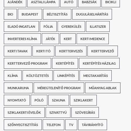
AJÁNDÉK
ASZTALI LÁMPA
AUTÓ
BABZSÁK
BICIKLI
BIO
BUDAPEST
BÉLTISZTÍTÁS
DUGULÁSELHÁRÍTÁS
ELADÓ INGATLAN
FÓLIA
GYEREKÜLÉS
ILLATSZER
INVERTERES KLÍMA
JÁTÉK
KERT
KERTI MEDENCE
KERTI TAVAK
KERTI TÓ
KERTTERVEZÉS
KERTTERVEZŐ
KERTTERVEZŐ PROGRAM
KERTÉPÍTÉS
KERTÉPÍTÉS HÁZILAG
KLÍMA
KÖLTÖZTETÉS
LINKÉPÍTÉS
MEGTAKARÍTÁS
MUNKARUHA
MÉREGTELENÍTŐ PROGRAM
MŰANYAG ABLAK
NYOMTATÓ
PÓLÓ
SZAUNA
SZIKLAKERT
SZIKLAKERTI ÉVELŐK
SZIVATTYÚ
SZÖVEGÍRÁS
SZŐNYEGTISZTÍTÁS
TELEFON
TV
TÁVIRÁNYÍTÓ