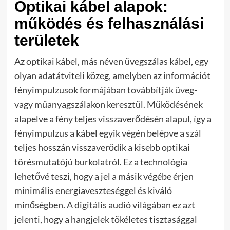
Optikai kábel alapok:
működés és felhasználási
területek
Az optikai kábel, más néven üvegszálas kábel, egy
olyan adatátviteli közeg, amelyben az információt
fényimpulzusok formájában továbbítják üveg-
vagy műanyagszálakon keresztül. Működésének
alapelve a fény teljes visszaverődésén alapul, így a
fényimpulzus a kábel egyik végén belépve a szál
teljes hosszán visszaverődik a kisebb optikai
törésmutatójú burkolatról. Ez a technológia
lehetővé teszi, hogy a jel a másik végébe érjen
minimális energiaveszteséggel és kiváló
minőségben. A digitális audió világában ez azt
jelenti, hogy a hangjelek tökéletes tisztasággal