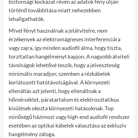
biztonsági kockázat révén az adatok fény útján
történő továbbítása miatt nehezebben
lehallgathatók.
Mivel fényt használnak a jelátvitelre, nem
érzékenyek az elektromágneses interferenciára
vagy zajra, így minden audiofil álma, hogy tiszta,
torzítatlan hangélményt kapjon. A nagyobb átviteli
távolságok lehetővé teszik, hogy a jelveszteség
minimális maradjon, szemben a rézkábelek
korlátozott hatótávolságával. A környezeti
ellenállás azt jelenti, hogy ellenállnak a
hőmérséklet, páratartalom és elektrosztatikus
kisülések okozta környezeti hatásoknak. Top
minőségű házimozi vagy high-end audiofil rendszer
esetében az optikai kábelek választása az exkluzív
hangélmény záloga.