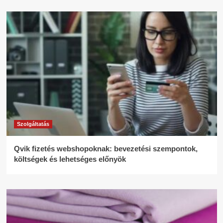
Szolgáltatás
Qvik fizetés webshopoknak: bevezetési szempontok,
költségek és lehetséges előnyök