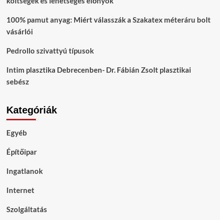
költségek és lehetséges előnyök
100% pamut anyag: Miért válasszák a Szakatex méteráru bolt
vásárlói
Pedrollo szivattyú típusok
Intim plasztika Debrecenben- Dr. Fábián Zsolt plasztikai
sebész
Kategóriák
Egyéb
Építőipar
Ingatlanok
Internet
Szolgáltatás