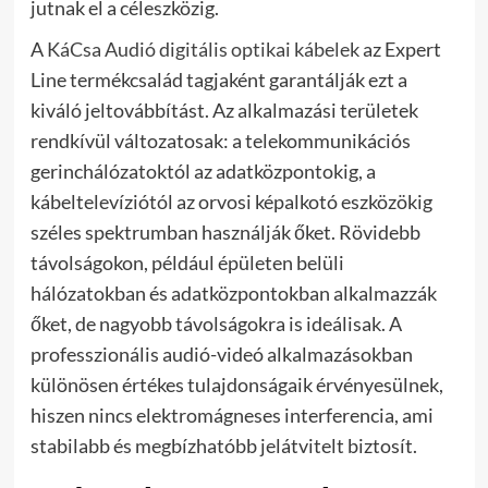
jutnak el a céleszközig.
A
KáCsa Audió digitális optikai kábelek
az Expert
Line termékcsalád tagjaként garantálják ezt a
kiváló jeltovábbítást. Az alkalmazási területek
rendkívül változatosak: a telekommunikációs
gerinchálózatoktól az adatközpontokig, a
kábeltelevíziótól az orvosi képalkotó eszközökig
széles spektrumban használják őket. Rövidebb
távolságokon, például épületen belüli
hálózatokban és adatközpontokban alkalmazzák
őket, de nagyobb távolságokra is ideálisak. A
professzionális audió-videó alkalmazásokban
különösen értékes tulajdonságaik érvényesülnek,
hiszen nincs elektromágneses interferencia, ami
stabilabb és megbízhatóbb jelátvitelt biztosít.