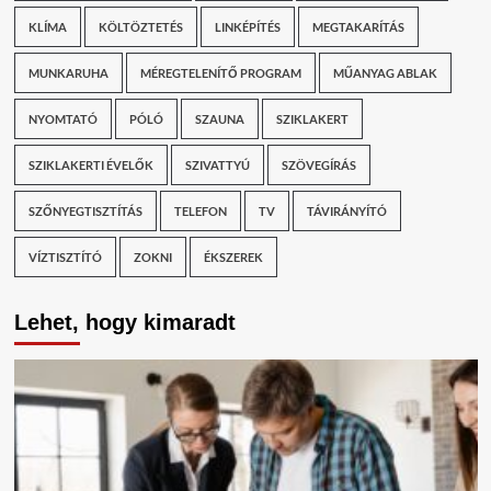
KLÍMA
KÖLTÖZTETÉS
LINKÉPÍTÉS
MEGTAKARÍTÁS
MUNKARUHA
MÉREGTELENÍTŐ PROGRAM
MŰANYAG ABLAK
NYOMTATÓ
PÓLÓ
SZAUNA
SZIKLAKERT
SZIKLAKERTI ÉVELŐK
SZIVATTYÚ
SZÖVEGÍRÁS
SZŐNYEGTISZTÍTÁS
TELEFON
TV
TÁVIRÁNYÍTÓ
VÍZTISZTÍTÓ
ZOKNI
ÉKSZEREK
Lehet, hogy kimaradt