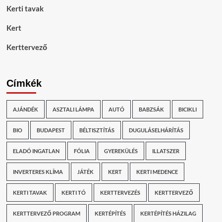
Kerti tavak
Kert
Kerttervező
Címkék
AJÁNDÉK
ASZTALI LÁMPA
AUTÓ
BABZSÁK
BICIKLI
BIO
BUDAPEST
BÉLTISZTÍTÁS
DUGULÁSELHÁRÍTÁS
ELADÓ INGATLAN
FÓLIA
GYEREKÜLÉS
ILLATSZER
INVERTERES KLÍMA
JÁTÉK
KERT
KERTI MEDENCE
KERTI TAVAK
KERTI TÓ
KERTTERVEZÉS
KERTTERVEZŐ
KERTTERVEZŐ PROGRAM
KERTÉPÍTÉS
KERTÉPÍTÉS HÁZILAG