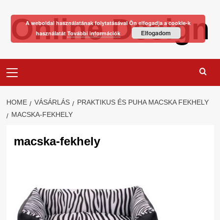
Skip
Online Design
to
A weboldal használatának folytatásával Ön elfogadja a cookie-k
content
Elfogadom
használatát
További információk
Primary
Menu
HOME
VÁSÁRLÁS
PRAKTIKUS ÉS PUHA MACSKA FEKHELY
MACSKA-FEKHELY
macska-fekhely