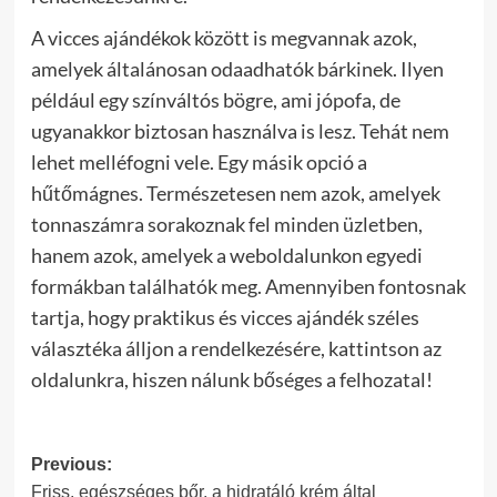
A vicces ajándékok között is megvannak azok,
amelyek általánosan odaadhatók bárkinek. Ilyen
például egy színváltós bögre, ami jópofa, de
ugyanakkor biztosan használva is lesz. Tehát nem
lehet melléfogni vele. Egy másik opció a
hűtőmágnes. Természetesen nem azok, amelyek
tonnaszámra sorakoznak fel minden üzletben,
hanem azok, amelyek a weboldalunkon egyedi
formákban találhatók meg. Amennyiben fontosnak
tartja, hogy praktikus és vicces ajándék széles
választéka álljon a rendelkezésére, kattintson az
oldalunkra, hiszen nálunk bőséges a felhozatal!
Post
Previous:
Friss, egészséges bőr, a hidratáló krém által