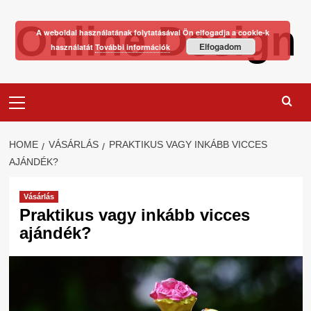
Skip
Online Design
to
A weboldal használatának folytatásával Ön elfogadja a cookie-k
content
Elfogadom
használatát
További információk
Primary
Menu
HOME
VÁSÁRLÁS
PRAKTIKUS VAGY INKÁBB VICCES
AJÁNDÉK?
Vásárlás
Praktikus vagy inkább vicces
ajándék?