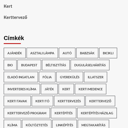
Kert
Kerttervező
Címkék
AJÁNDÉK
ASZTALI LÁMPA
AUTÓ
BABZSÁK
BICIKLI
BIO
BUDAPEST
BÉLTISZTÍTÁS
DUGULÁSELHÁRÍTÁS
ELADÓ INGATLAN
FÓLIA
GYEREKÜLÉS
ILLATSZER
INVERTERES KLÍMA
JÁTÉK
KERT
KERTI MEDENCE
KERTI TAVAK
KERTI TÓ
KERTTERVEZÉS
KERTTERVEZŐ
KERTTERVEZŐ PROGRAM
KERTÉPÍTÉS
KERTÉPÍTÉS HÁZILAG
KLÍMA
KÖLTÖZTETÉS
LINKÉPÍTÉS
MEGTAKARÍTÁS