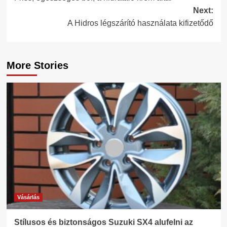
navigation
Next:
A Hidros légszárító használata kifizetődő
More Stories
Vásárlás
Stílusos és biztonságos Suzuki SX4 alufelni az