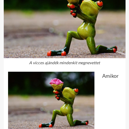
A vicces ajándék mindenkit megnevettet
Amikor