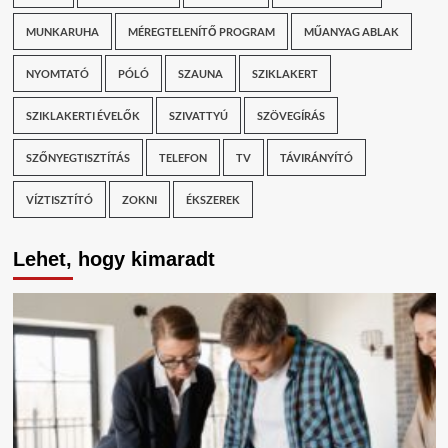
MUNKARUHA
MÉREGTELENÍTŐ PROGRAM
MŰANYAG ABLAK
NYOMTATÓ
PÓLÓ
SZAUNA
SZIKLAKERT
SZIKLAKERTI ÉVELŐK
SZIVATTYÚ
SZÖVEGÍRÁS
SZŐNYEGTISZTÍTÁS
TELEFON
TV
TÁVIRÁNYÍTÓ
VÍZTISZTÍTÓ
ZOKNI
ÉKSZEREK
Lehet, hogy kimaradt