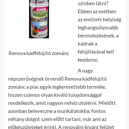
színben látni?
Ebben az esetben
az említett helyiség
leghangsúlyosabb
berendezésének, a
kádnak a
felújításával kell
Renova kádfelújító zománc
kezdenie.
A nagy
népszerűségnek örvendő Renova kádfelújító
zománc
a piac egyik legkeresettebb terméke,
hiszen számos olyan kiváló tulajdonsággal
rendelkezik, amit nagyon nehéz utolérni. Mielőtt
azonban beleveszne a munkálatokba, fontos
néhány dolgot szem előtt tartani, már ami az
előkészületeket érinti.
A renoválni kívánt felület