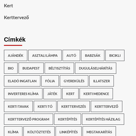
Kert
Kerttervező
Címkék
AJÁNDÉK
ASZTALI LÁMPA
AUTÓ
BABZSÁK
BICIKLI
BIO
BUDAPEST
BÉLTISZTÍTÁS
DUGULÁSELHÁRÍTÁS
ELADÓ INGATLAN
FÓLIA
GYEREKÜLÉS
ILLATSZER
INVERTERES KLÍMA
JÁTÉK
KERT
KERTI MEDENCE
KERTI TAVAK
KERTI TÓ
KERTTERVEZÉS
KERTTERVEZŐ
KERTTERVEZŐ PROGRAM
KERTÉPÍTÉS
KERTÉPÍTÉS HÁZILAG
KLÍMA
KÖLTÖZTETÉS
LINKÉPÍTÉS
MEGTAKARÍTÁS