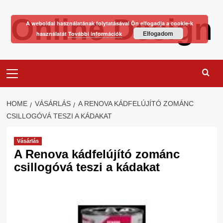
Skip
Online Design
to
A weboldal használatának folytatásával Ön elfogadja a cookie-k
content
Elfogadom
használatát
További információk
Primary
Menu
HOME
VÁSÁRLÁS
A RENOVA KÁDFELÚJÍTÓ ZOMÁNC
CSILLOGÓVÁ TESZI A KÁDAKAT
Vásárlás
A Renova kádfelújító zománc
csillogóvá teszi a kádakat