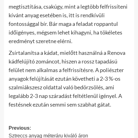
megtisztítása, csakúgy, mint a legtöbb felfrissíteni
kívánt anyag esetében is, itt is rendkívüli
fontossággal bír. Bár maga a feladat roppantul
időigényes, mégsem lehet kihagyni, ha tökéletes
eredményt szeretne elérni.
Zsírtalanítsa a kádat, mielőtt használná a Renova
kádfelújító zománcot, hiszen a rossz tapadású
felület nem alkalmas a felfrissítésre. A poliészter
anyagok felújítását ezután követheti a 2-3 %-os
szalmiákszesz oldattal való bedörzsölés, ami
legalább 2-3 nap száradást feltétlenül igényel. A
festésnek ezután semmi sem szabhat gátat.
Post
Previous:
Sztreccs anyag méteráru kiváló áron