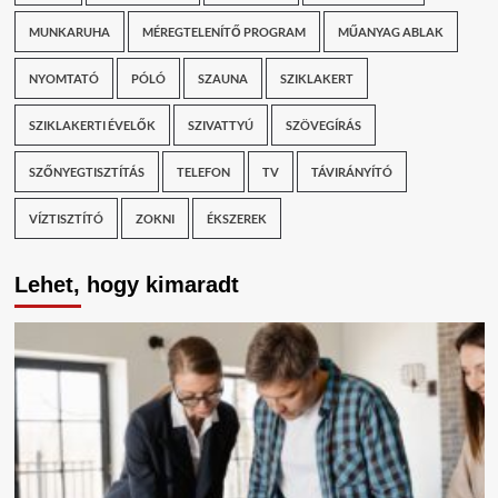
MUNKARUHA
MÉREGTELENÍTŐ PROGRAM
MŰANYAG ABLAK
NYOMTATÓ
PÓLÓ
SZAUNA
SZIKLAKERT
SZIKLAKERTI ÉVELŐK
SZIVATTYÚ
SZÖVEGÍRÁS
SZŐNYEGTISZTÍTÁS
TELEFON
TV
TÁVIRÁNYÍTÓ
VÍZTISZTÍTÓ
ZOKNI
ÉKSZEREK
Lehet, hogy kimaradt