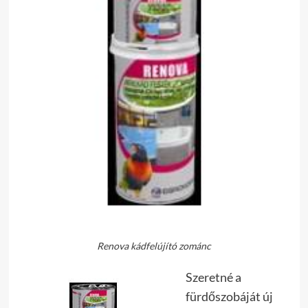
Renova kádfelújító zománc
Szeretné a
fürdőszobáját új