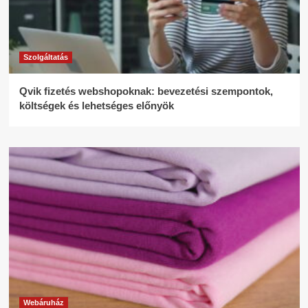
Szolgáltatás
Qvik fizetés webshopoknak: bevezetési szempontok,
költségek és lehetséges előnyök
Webáruház