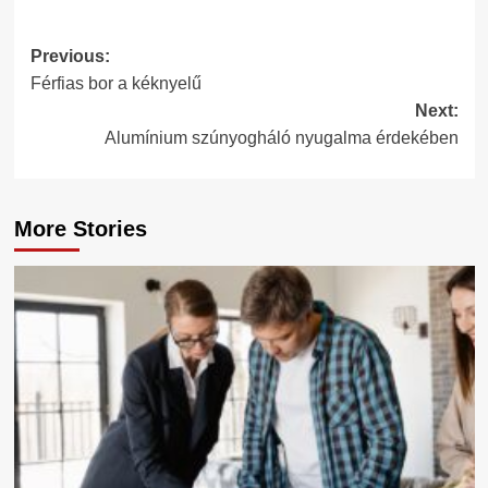
Post
Previous:
Férfias bor a kéknyelű
navigation
Next:
Alumínium szúnyogháló nyugalma érdekében
More Stories