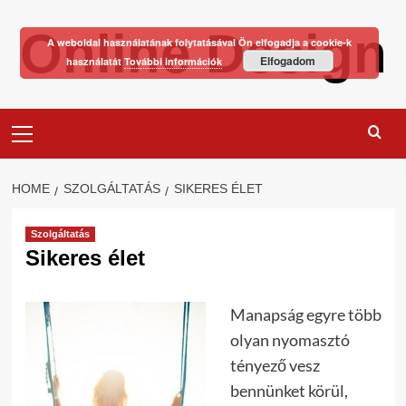
Skip
Online Design
to
A weboldal használatának folytatásával Ön elfogadja a cookie-k
content
Elfogadom
használatát
További információk
Primary
Menu
HOME
SZOLGÁLTATÁS
SIKERES ÉLET
Szolgáltatás
Sikeres élet
Manapság egyre több
olyan nyomasztó
tényező vesz
bennünket körül,