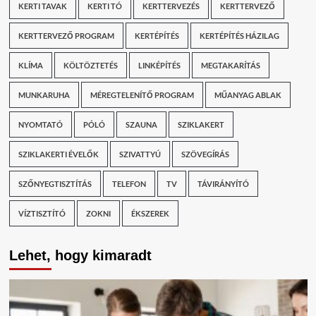
KERTI TAVAK
KERTI TÓ
KERTTERVEZÉS
KERTTERVEZŐ
KERTTERVEZŐ PROGRAM
KERTÉPÍTÉS
KERTÉPÍTÉS HÁZILAG
KLÍMA
KÖLTÖZTETÉS
LINKÉPÍTÉS
MEGTAKARÍTÁS
MUNKARUHA
MÉREGTELENÍTŐ PROGRAM
MŰANYAG ABLAK
NYOMTATÓ
PÓLÓ
SZAUNA
SZIKLAKERT
SZIKLAKERTI ÉVELŐK
SZIVATTYÚ
SZÖVEGÍRÁS
SZŐNYEGTISZTÍTÁS
TELEFON
TV
TÁVIRÁNYÍTÓ
VÍZTISZTÍTÓ
ZOKNI
ÉKSZEREK
Lehet, hogy kimaradt