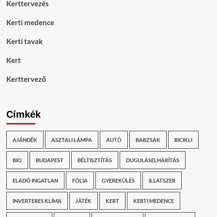
Kerttervezés
Kerti medence
Kerti tavak
Kert
Kerttervező
Címkék
AJÁNDÉK
ASZTALI LÁMPA
AUTÓ
BABZSÁK
BICIKLI
BIO
BUDAPEST
BÉLTISZTÍTÁS
DUGULÁSELHÁRÍTÁS
ELADÓ INGATLAN
FÓLIA
GYEREKÜLÉS
ILLATSZER
INVERTERES KLÍMA
JÁTÉK
KERT
KERTI MEDENCE