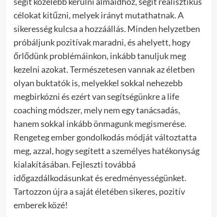
segít közelebb kerülni álmaidhoz, segít realisztikus
célokat kitűzni, melyek irányt mutathatnak.
A
sikeresség kulcsa a hozzáállás. Minden helyzetben
próbáljunk pozitívak maradni, és ahelyett, hogy
őrlődünk problémáinkon, inkább tanuljuk meg
kezelni azokat. Természetesen vannak az életben
olyan buktatók is, melyekkel sokkal nehezebb
megbirkózni és ezért van segítségünkre a life
coaching módszer, mely nem egy tanácsadás,
hanem sokkal inkább önmagunk megismerése.
Rengeteg ember gondolkodás módját változtatta
meg, azzal, hogy segített a személyes hatékonyság
kialakításában. Fejleszti továbbá
időgazdálkodásunkat és eredményességünket.
Tartozzon újra a saját életében sikeres, pozitív
emberek közé!