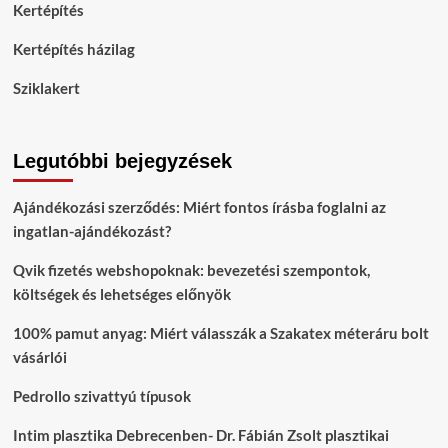
Kertépítés
Kertépítés házilag
Sziklakert
Legutóbbi bejegyzések
Ajándékozási szerződés: Miért fontos írásba foglalni az
ingatlan-ajándékozást?
Qvik fizetés webshopoknak: bevezetési szempontok,
költségek és lehetséges előnyök
100% pamut anyag: Miért válasszák a Szakatex méteráru bolt
vásárlói
Pedrollo szivattyú típusok
Intim plasztika Debrecenben- Dr. Fábián Zsolt plasztikai