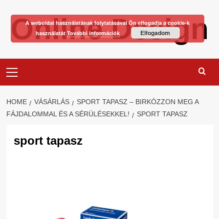
Skip
Online Design
to
A weboldal használatának folytatásával Ön elfogadja a cookie-k
content
Elfogadom
használatát
További információk
Primary
Menu
HOME
VÁSÁRLÁS
SPORT TAPASZ – BIRKÓZZON MEG A
FÁJDALOMMAL ÉS A SÉRÜLÉSEKKEL!
SPORT TAPASZ
sport tapasz