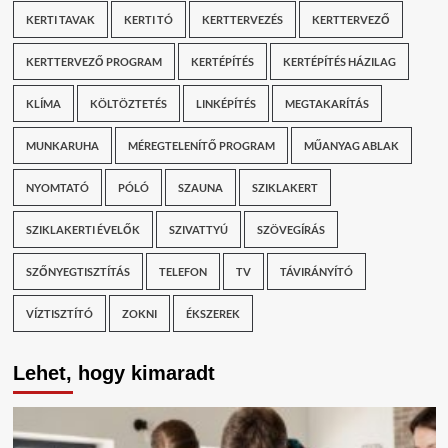
KERTI TAVAK
KERTI TÓ
KERTTERVEZÉS
KERTTERVEZŐ
KERTTERVEZŐ PROGRAM
KERTÉPÍTÉS
KERTÉPÍTÉS HÁZILAG
KLÍMA
KÖLTÖZTETÉS
LINKÉPÍTÉS
MEGTAKARÍTÁS
MUNKARUHA
MÉREGTELENÍTŐ PROGRAM
MŰANYAG ABLAK
NYOMTATÓ
PÓLÓ
SZAUNA
SZIKLAKERT
SZIKLAKERTI ÉVELŐK
SZIVATTYÚ
SZÖVEGÍRÁS
SZŐNYEGTISZTÍTÁS
TELEFON
TV
TÁVIRÁNYÍTÓ
VÍZTISZTÍTÓ
ZOKNI
ÉKSZEREK
Lehet, hogy kimaradt