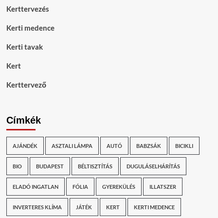
Kerttervezés
Kerti medence
Kerti tavak
Kert
Kerttervező
Címkék
AJÁNDÉK
ASZTALI LÁMPA
AUTÓ
BABZSÁK
BICIKLI
BIO
BUDAPEST
BÉLTISZTÍTÁS
DUGULÁSELHÁRÍTÁS
ELADÓ INGATLAN
FÓLIA
GYEREKÜLÉS
ILLATSZER
INVERTERES KLÍMA
JÁTÉK
KERT
KERTI MEDENCE