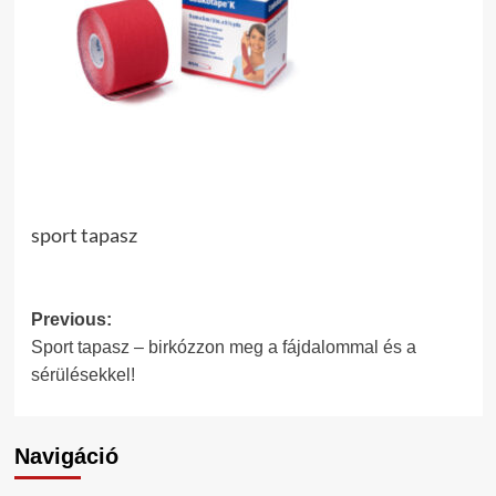
sport tapasz
Post
Previous:
Sport tapasz – birkózzon meg a fájdalommal és a
navigation
sérülésekkel!
Navigáció